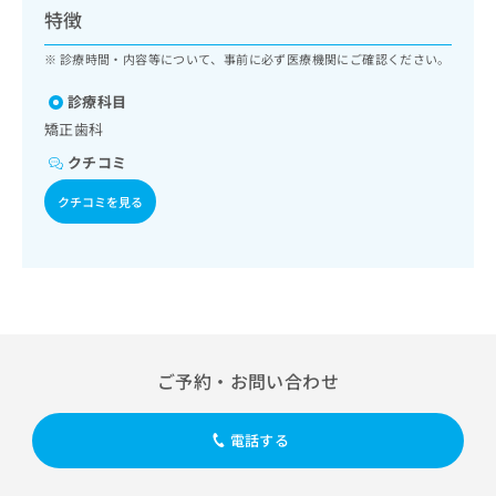
ッ
は
特徴
ク
こ
ナ
診療時間・内容等について、事前に必ず医療機関にご確認ください。
ち
ビ
ら
に
診療科目
関
矯正歯科
広
す
広
告
クチコミ
る
告
代
お
出
クチコミを見る
理
問
稿
店
い
の
合
の
お
わ
方
問
せ
い
は
は
合
こ
こ
わ
ち
ち
せ
ら
ご予約・お問い合わせ
ら
は
こ
こち
ち
広
電話する
らは
広
ら
告
マイ
告
出
ナビ