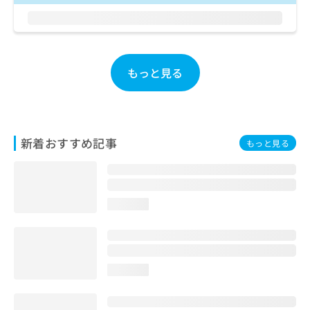
ご了
ら
み
承く
は
ださ
こ
無
い。
ち
料
ら
情
もっと見る
報
拡
掲
充
載
の
情
お
報
新着おすすめ記事
もっと見る
申
の
し
修
込
正
み
は
は
こ
loading...
こ
ち
ち
ら
ら
そ
loading...
の
他
の