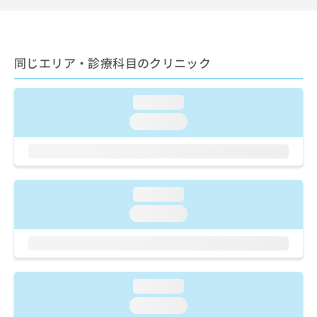
出
稿
クリ
資
稿
ニッ
の
料
クナ
の
お
の
ビサ
お
問
ご
イト
問
同じエリア・診療科目のクリニック
い
請
への
い
合
お問
求
合
合せ
わ
は
loading...
フォ
わ
せ
こ
ーム
せ
は
ち
loading...
とな
は
こ
ら
りま
こ
ち
す。
ち
ら
クリ
無
ら
ニッ
料
クの
loading...
資
情
予
料
報
約・
loading...
の
症状
拡
のご
ご
充
相談
請
の
など
求
お
はで
は
申
きま
loading...
こ
せん
し
loading...
ので
ち
込