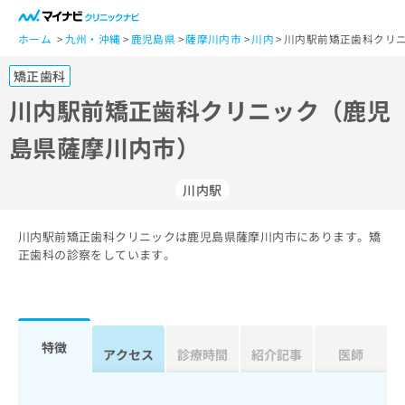
一
般
ホーム
九州・沖縄
鹿児島県
薩摩川内市
川内
川内駅前矯正歯科クリ
ユ
矯正歯科
ー
ザ
川内駅前矯正歯科クリニック（鹿児
ー
島県薩摩川内市）
の
方
は
川内駅
こ
ち
川内駅前矯正歯科クリニックは鹿児島県薩摩川内市にあります。矯
ら
正歯科の診察をしています。
医
マ
療
イ
関
ナ
係
ビ
特徴
アクセス
診療時間
紹介記事
医師
者
ク
の
リ
方
ニ