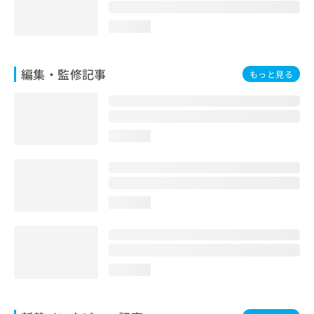
お
問
loading...
い
合
わ
編集・監修記事
もっと見る
せ
は
こ
ち
ら
loading...
loading...
loading...