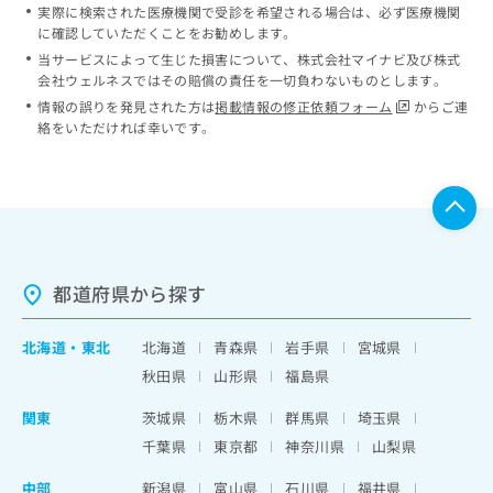
実際に検索された医療機関で受診を希望される場合は、必ず医療機関
に確認していただくことをお勧めします。
当サービスによって生じた損害について、株式会社マイナビ及び株式
会社ウェルネスではその賠償の責任を一切負わないものとします。
情報の誤りを発見された方は
掲載情報の修正依頼フォーム
からご連
絡をいただければ幸いです。
都道府県から探す
北海道
・
東北
北海道
青森県
岩手県
宮城県
秋田県
山形県
福島県
関東
茨城県
栃木県
群馬県
埼玉県
千葉県
東京都
神奈川県
山梨県
中部
新潟県
富山県
石川県
福井県