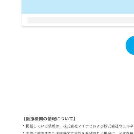
拡
資
きま
充
料
せん
の
ので
の
ご了
お
ご
承く
申
請
ださ
し
求
い。
込
は
み
こ
は
ち
こ
ら
ち
ら
無
料
掲
情
載
報
情
拡
報
充
の
の
修
お
【医療機関の情報について】
正
申
掲載している情報は、株式会社マイナビおよび株式会社ウェルネ
は
し
こ
実際に検索された医療機関で受診を希望される場合は、必ず医療
込