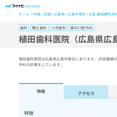
一
ホーム
中国・四国
広島県
広島市南区
広島
,
猿猴橋町
,
的
般
ユ
歯科
矯正歯科
小児歯科
歯科口腔外科
ー
ザ
植田歯科医院（広島県広
ー
の
方
植田歯科医院は広島県広島市南区にあります。JR芸備線
は
外科の診察をしています。
こ
ち
ら
特徴
アクセス
医
マ
療
イ
ナ
関
特徴
ビ