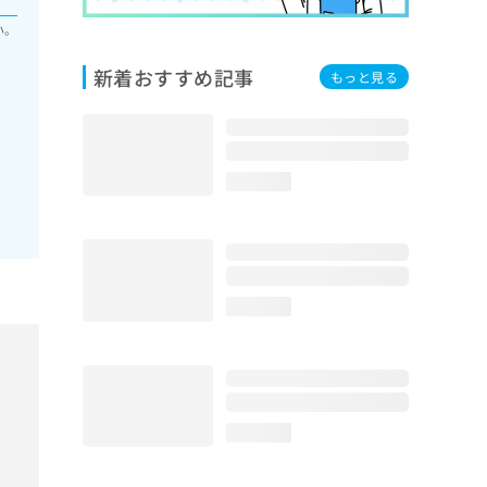
い。
新着おすすめ記事
もっと見る
loading...
loading...
loading...