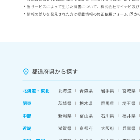
ち
み
当サービスによって生じた損害について、株式会社マイナビ及び
ら
は
情報の誤りを発見された方は
掲載情報の修正依頼フォーム
か
こ
ち
そ
ら
の
他
の
お
問
い
都道府県から探す
合
わ
せ
北海道
・
東北
北海道
青森県
岩手県
宮城県
は
こ
関東
茨城県
栃木県
群馬県
埼玉県
ち
ら
中部
新潟県
富山県
石川県
福井県
近畿
滋賀県
京都府
大阪府
兵庫県