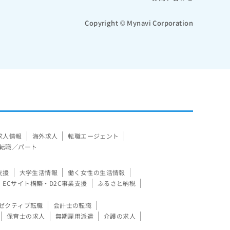
Copyright © Mynavi Corporation
求人情報
海外求人
転職エージェント
転職／パート
支援
大学生活情報
働く女性の生活情報
ECサイト構築・D2C事業支援
ふるさと納税
ゼクティブ転職
会計士の転職
保育士の求人
無期雇用派遣
介護の求人