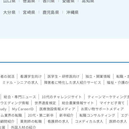
山口県
徳島県
香川県
愛媛県
高知県
大分県
宮崎県
鹿児島県
沖縄県
験者の就活
看護学生向け
医学生・研修医向け
独立・開業情報
転職・
ミドル・シニアの求人
障害者に特化した求人紹介サービス
福祉・介護の
総合・専門ニュース
10代のチャレンジサイト
ティーンマーケティング
ウエディング情報
世界遺産検定
総合農業情報サイト
マイナビ子育て
tudy
My CareerID
医療施設情報メディア
お買い物サポートメディア
ーム業界の転職
20代・第二新卒
新卒紹介
転職コンサルティング
エグ
顧問紹介
薬剤師の転職
看護師の求人
コメディカル求人
医師の求人
支援
外国人材の紹介