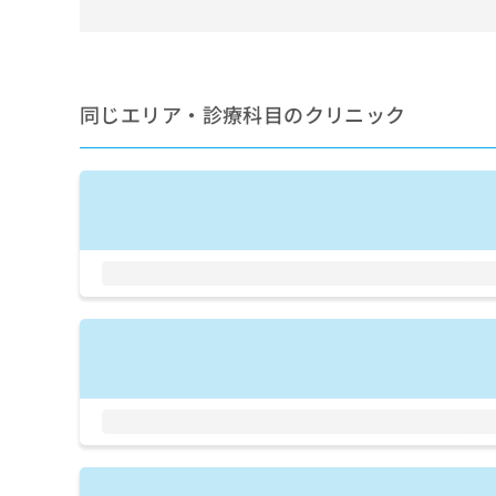
せ
こち
ち
らは
は
マイ
こ
ら
ナビ
ち
クリ
ら
ニッ
同じエリア・診療科目のクリニック
クナ
広
ビサ
広
資
イト
告
告
への
料
出
出
お問
の
稿
合せ
稿
ご
の
フォ
の
請
お
ーム
お
求
問
とな
問
りま
は
い
い
す。
こ
合
合
クリ
ち
わ
ニッ
わ
ら
せ
クの
せ
は
予
は
約・
こ
こ
無
症状
ち
ち
のご
料
ら
相談
ら
情
など
報
はで