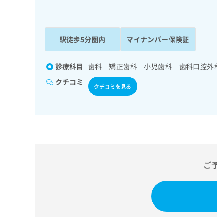
係
ク
者
リ
の
ニ
ッ
方
駅徒歩5分圏内
マイナンバー保険証
ク
は
ナ
こ
ビ
診療科目
歯科 矯正歯科 小児歯科 歯科口腔外
ち
に
クチコミ
関
ら
クチコミを見る
す
る
お
広
広
問
告
告
い
出
代
合
稿
わ
理
の
せ
ご
店
お
は
の
問
こ
い
方
ち
合
ら
は
わ
こ