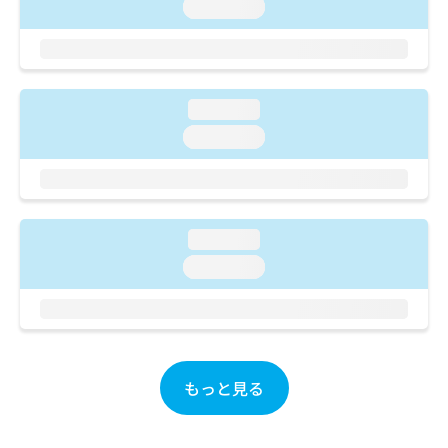
ご了
ら
loading...
み
承く
は
ださ
こ
無
い。
ち
料
ら
情
loading...
報
拡
掲
loading...
充
載
の
情
お
報
申
の
し
修
loading...
込
正
loading...
み
は
は
こ
こ
ち
ち
ら
ら
そ
もっと見る
の
他
の