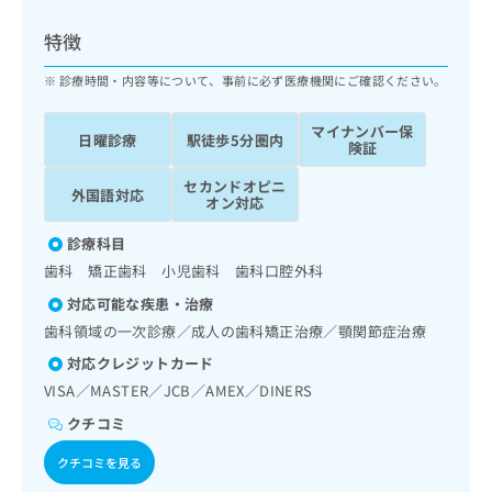
ッ
は
ク
こ
特徴
ナ
ち
ビ
診療時間・内容等について、事前に必ず医療機関にご確認ください。
ら
に
関
マイナンバー保
広
日曜診療
駅徒歩5分圏内
す
広
険証
告
る
告
代
セカンドオピニ
お
出
外国語対応
オン対応
理
問
稿
店
い
の
診療科目
合
の
お
歯科 矯正歯科 小児歯科 歯科口腔外科
わ
方
問
せ
い
は
対応可能な疾患・治療
は
合
こ
歯科領域の一次診療／成人の歯科矯正治療／顎関節症治療
こ
わ
ち
ち
対応クレジットカード
せ
ら
ら
は
VISA／MASTER／JCB／AMEX／DINERS
こ
クチコミ
こち
ち
広
らは
広
ら
告
クチコミを見る
マイ
告
出
ナビ