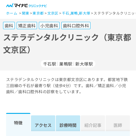
一
般
ホーム
関東
東京都
文京区
千石
,
巣鴨
,
新大塚
ステラデンタルクリニッ
ユ
歯科
矯正歯科
小児歯科
歯科口腔外科
ー
ザ
ステラデンタルクリニック（東京都
ー
文京区）
の
方
は
千石駅
巣鴨駅
新大塚駅
こ
ち
ステラデンタルクリニックは東京都文京区にあります。都営地下鉄
ら
三田線の千石が最寄り駅（徒歩4分）です。歯科／矯正歯科／小児
歯科／歯科口腔外科の診察をしています。
医
マ
療
イ
関
ナ
係
ビ
者
ク
特徴
アクセス
診療時間
紹介記事
医師
の
リ
方
ニ