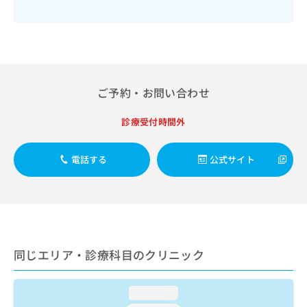
出
稿
クリ
資
稿
ニッ
の
料
クナ
の
お
の
ビサ
お
問
ご
イト
問
い
請
への
い
合
お問
求
合
合せ
わ
は
ご予約・お問い合わせ
フォ
わ
せ
こ
ーム
せ
は
ち
診療受付時間外
とな
は
こ
ら
りま
こ
ち
す。
ち
ら
クリ
電話する
公式サイト
無
ら
ニッ
料
クの
資
情
予
料
報
約・
の
症状
拡
のご
ご
充
相談
請
の
など
同じエリア・診療科目のクリニック
求
お
はで
は
申
きま
こ
せん
し
loading...
ので
ち
込