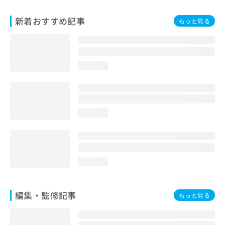
お
問
新着おすすめ記事
もっと見る
い
合
わ
せ
loading...
は
こ
ち
ら
loading...
loading...
編集・監修記事
もっと見る