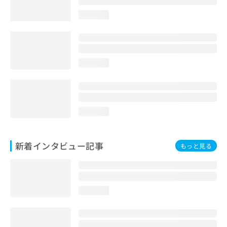
loading...
loading...
loading...
新着インタビュー記事
もっと見る
loading...