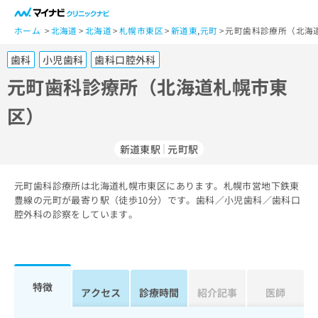
一
般
ホーム
北海道
北海道
札幌市東区
新道東
,
元町
元町歯科診療所（北海
ユ
歯科
小児歯科
歯科口腔外科
ー
ザ
元町歯科診療所（北海道札幌市東
ー
区）
の
方
は
新道東駅
元町駅
こ
ち
元町歯科診療所は北海道札幌市東区にあります。札幌市営地下鉄東
ら
豊線の元町が最寄り駅（徒歩10分）です。歯科／小児歯科／歯科口
腔外科の診察をしています。
医
マ
療
イ
関
ナ
係
ビ
者
ク
特徴
アクセス
診療時間
紹介記事
医師
の
リ
方
ニ