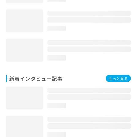
loading...
loading...
新着インタビュー記事
もっと見る
loading...
loading...