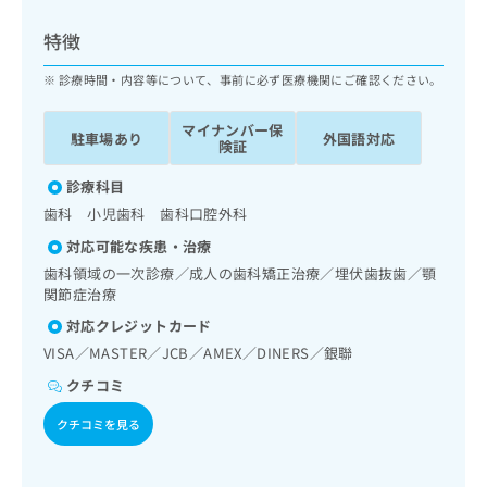
ッ
は
ク
こ
特徴
ナ
ち
ビ
診療時間・内容等について、事前に必ず医療機関にご確認ください。
ら
に
関
マイナンバー保
広
駐車場あり
外国語対応
す
広
険証
告
る
告
代
お
診療科目
出
理
問
稿
歯科 小児歯科 歯科口腔外科
店
い
の
対応可能な疾患・治療
合
の
お
わ
歯科領域の一次診療／成人の歯科矯正治療／埋伏歯抜歯／顎
方
問
せ
関節症治療
い
は
は
合
こ
対応クレジットカード
こ
わ
ち
VISA／MASTER／JCB／AMEX／DINERS／銀聯
ち
せ
ら
ら
は
クチコミ
こ
こち
クチコミを見る
ち
広
らは
広
ら
告
マイ
告
出
ナビ