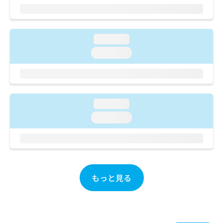
ご了
ら
み
承く
は
ださ
こ
無
い。
ち
料
loading...
ら
情
loading...
報
拡
掲
充
載
の
情
お
報
loading...
申
の
し
修
loading...
込
正
み
は
は
こ
こ
ち
ち
ら
ら
もっと見る
そ
の
他
の