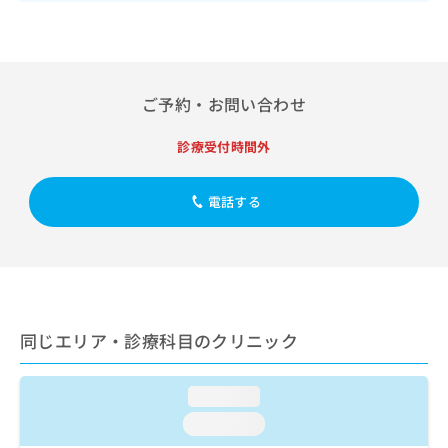
出
稿
クリ
資
稿
ニッ
の
料
クナ
の
お
の
ビサ
お
問
ご
イト
問
い
請
への
ご予約・お問い合わせ
い
合
お問
求
合
合せ
わ
は
フォ
わ
診療受付時間外
せ
こ
ーム
せ
は
ち
とな
は
こ
ら
りま
電話する
こ
ち
す。
ち
ら
クリ
無
ら
ニッ
料
クの
資
情
予
料
報
約・
の
症状
拡
のご
ご
同じエリア・診療科目のクリニック
充
相談
請
の
など
求
お
はで
は
loading...
申
きま
こ
せん
し
loading...
ので
ち
込