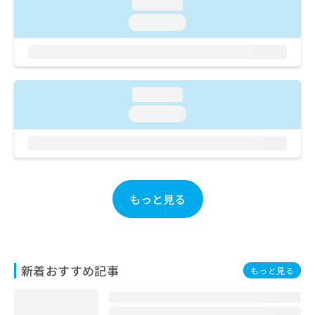
ご了
loading...
ら
み
承く
は
loading...
ださ
こ
無
い。
ち
料
ら
情
報
拡
loading...
掲
充
載
loading...
の
情
お
報
申
の
し
修
込
正
み
は
もっと見る
は
こ
こ
ち
ち
ら
ら
そ
新着おすすめ記事
もっと見る
の
他
の