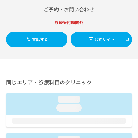
出
稿
クリ
資
稿
ニッ
ご予約・お問い合わせ
の
料
クナ
の
お
の
ビサ
お
問
ご
診療受付時間外
イト
問
い
請
への
い
合
お問
求
合
合せ
電話する
公式サイト
わ
は
フォ
わ
せ
こ
ーム
せ
は
ち
とな
は
こ
ら
りま
こ
ち
す。
ち
ら
クリ
無
ら
ニッ
料
同じエリア・診療科目のクリニック
クの
資
情
予
料
報
約・
の
症状
拡
loading...
のご
ご
充
相談
loading...
請
の
など
求
お
はで
は
申
きま
こ
せん
し
ので
ち
込