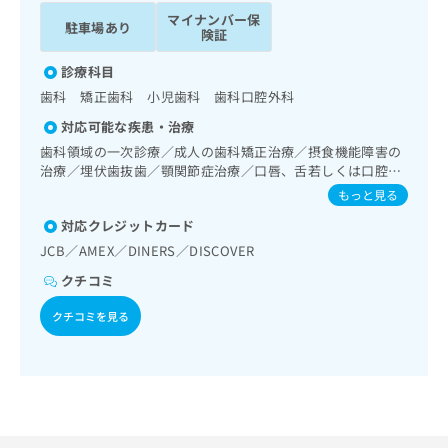
ッ
は
マイナンバー保
駐車場あり
ク
こ
険証
ナ
ち
ビ
診療科目
ら
に
歯科 矯正歯科 小児歯科 歯科口腔外科
関
広
対応可能な疾患・治療
す
広
告
る
歯科領域の一次診療／成人の歯科矯正治療／摂食機能障害の
告
代
お
治療／埋伏歯抜歯／顎関節症治療／口唇、舌若しくは口腔粘
出
理
膜の炎症、外傷又は腫瘍の治療
問
稿
もっと見る
店
い
の
対応クレジットカード
合
の
お
わ
JCB／AMEX／DINERS／DISCOVER
方
問
せ
い
は
クチコミ
は
合
こ
こ
わ
クチコミを見る
ち
ち
せ
ら
ら
は
こ
こち
ち
広
らは
広
ら
告
マイ
告
出
ナビ