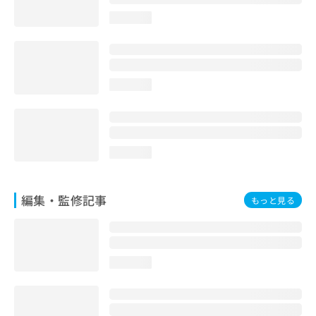
お
loading...
問
い
合
わ
せ
loading...
は
こ
ち
ら
loading...
編集・監修記事
もっと見る
loading...