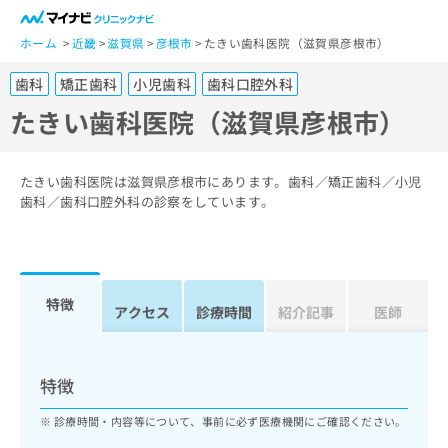
一
般
ホーム
近畿
滋賀県
彦根市
たきい歯科医院（滋賀県彦根市）
ユ
歯科
矯正歯科
小児歯科
歯科口腔外科
ー
ザ
たきい歯科医院（滋賀県彦根市）
ー
の
方
たきい歯科医院は滋賀県彦根市にあります。歯科／矯正歯科／小児
は
歯科／歯科口腔外科の診察をしています。
こ
ち
ら
特徴
医
アクセス
診療時間
紹介記事
医師
マ
療
イ
関
ナ
係
ビ
特徴
者
ク
の
リ
診療時間・内容等について、事前に必ず医療機関にご確認ください。
方
ニ