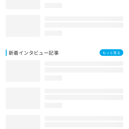
loading...
loading...
新着インタビュー記事
もっと見る
loading...
loading...