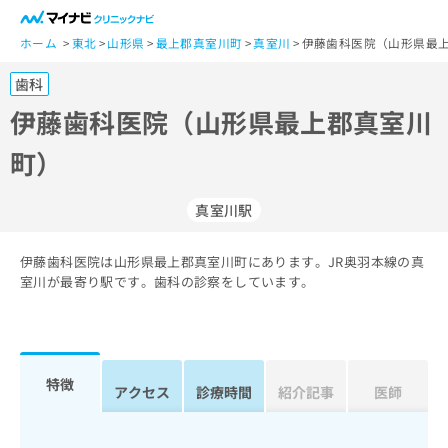
一
般
ホーム
東北
山形県
最上郡真室川町
真室川
伊藤歯科医院（山形県最上
ユ
歯科
ー
ザ
伊藤歯科医院（山形県最上郡真室川
ー
町）
の
方
は
真室川駅
こ
ち
伊藤歯科医院は山形県最上郡真室川町にあります。JR奥羽本線の真
ら
室川が最寄り駅です。歯科の診察をしています。
医
マ
療
イ
関
ナ
係
ビ
特徴
アクセス
診療時間
紹介記事
医師
者
ク
の
リ
方
ニ