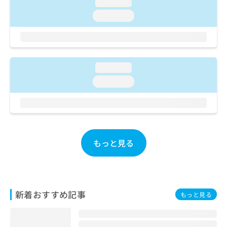
ご了
loading...
ら
み
承く
は
loading...
ださ
こ
無
い。
ち
料
ら
情
報
拡
loading...
掲
充
載
loading...
の
情
お
報
申
の
し
修
込
正
み
は
もっと見る
は
こ
こ
ち
ち
ら
ら
新着おすすめ記事
そ
もっと見る
の
他
の