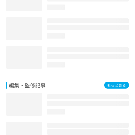
お
loading...
問
い
合
わ
せ
loading...
は
こ
ち
ら
loading...
編集・監修記事
もっと見る
loading...