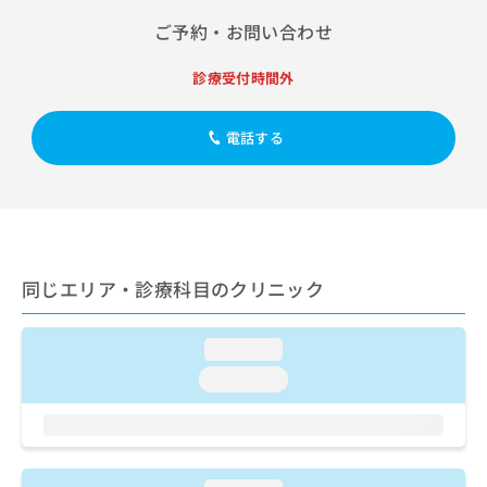
出
稿
クリ
資
稿
ニッ
ご予約・お問い合わせ
の
料
クナ
の
お
の
ビサ
お
問
ご
診療受付時間外
イト
問
い
請
への
い
合
お問
求
合
電話する
合せ
わ
は
フォ
わ
せ
こ
ーム
せ
は
ち
とな
は
こ
ら
りま
こ
ち
す。
ち
ら
クリ
無
ら
ニッ
料
同じエリア・診療科目のクリニック
クの
資
情
予
料
報
約・
の
症状
拡
loading...
のご
ご
充
相談
loading...
請
の
など
求
お
はで
は
申
きま
こ
せん
し
ので
ち
込