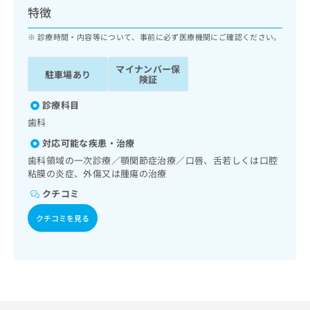
ッ
は
特徴
ク
こ
ナ
診療時間・内容等について、事前に必ず医療機関にご確認ください。
ち
ビ
ら
に
マイナンバー保
駐車場あり
関
険証
広
す
広
告
る
診療科目
告
代
お
出
歯科
理
問
稿
対応可能な疾患・治療
店
い
の
合
の
歯科領域の一次診療／顎関節症治療／口唇、舌若しくは口腔
お
わ
粘膜の炎症、外傷又は腫瘍の治療
方
問
せ
い
は
クチコミ
は
合
こ
こ
わ
クチコミを見る
ち
ち
せ
ら
ら
は
こ
こち
ち
広
らは
広
ら
告
マイ
告
出
ナビ