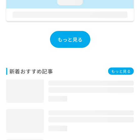
ご了
loading...
ら
み
承く
は
ださ
こ
無
い。
ち
料
ら
情
報
もっと見る
拡
掲
充
載
の
情
お
報
申
の
新着おすすめ記事
もっと見る
し
修
込
正
み
は
は
こ
こ
ち
loading...
ち
ら
ら
そ
の
loading...
他
の