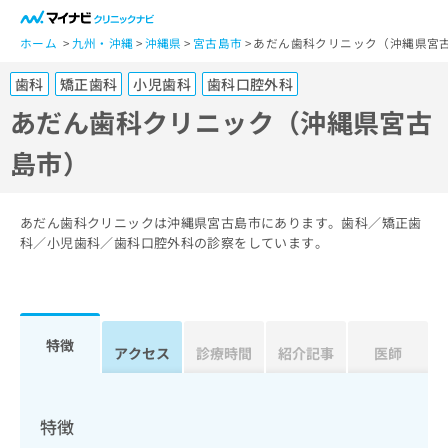
一
般
ホーム
九州・沖縄
沖縄県
宮古島市
あだん歯科クリニック（沖縄県宮
ユ
歯科
矯正歯科
小児歯科
歯科口腔外科
ー
ザ
あだん歯科クリニック（沖縄県宮古
ー
島市）
の
方
は
こ
あだん歯科クリニックは沖縄県宮古島市にあります。歯科／矯正歯
ち
科／小児歯科／歯科口腔外科の診察をしています。
ら
医
マ
療
イ
特徴
関
アクセス
診療時間
紹介記事
医師
ナ
係
ビ
者
ク
の
リ
特徴
方
ニ