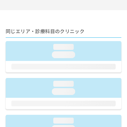
出
稿
クリ
資
稿
ニッ
の
料
クナ
の
お
の
ビサ
お
問
ご
イト
問
い
請
への
い
同じエリア・診療科目のクリニック
合
お問
求
合
合せ
わ
は
フォ
わ
せ
こ
ーム
loading...
せ
は
ち
とな
は
こ
ら
loading...
りま
こ
ち
す。
ち
ら
クリ
無
ら
ニッ
料
クの
資
情
予
料
loading...
報
約・
の
症状
拡
loading...
のご
ご
充
相談
請
の
など
求
お
はで
は
申
きま
こ
せん
し
loading...
ので
ち
込