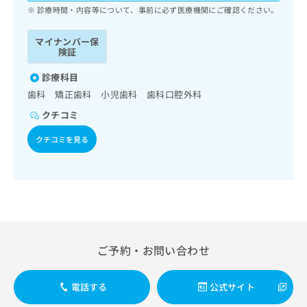
ッ
は
診療時間・内容等について、事前に必ず医療機関にご確認ください。
ク
こ
ナ
ち
マイナンバー保
ビ
険証
ら
に
関
診療科目
広
す
広
歯科 矯正歯科 小児歯科 歯科口腔外科
告
る
告
代
クチコミ
お
出
理
問
稿
クチコミを見る
店
い
の
合
の
お
わ
方
問
せ
い
は
は
合
こ
こ
わ
ち
ち
せ
ら
ら
は
ご予約・お問い合わせ
こ
こち
ち
広
らは
広
ら
告
電話する
公式サイト
マイ
告
出
ナビ