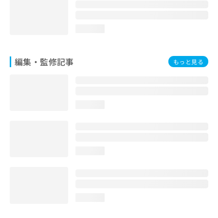
お
問
い
loading...
合
わ
せ
編集・監修記事
もっと見る
は
こ
ち
ら
loading...
loading...
loading...