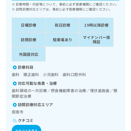
ッ
は
診療時間・内容等について、事前に必ず医療機関にご確認ください。
ク
訪問診療対応エリアは、事前に必ず医療機関にご確認ください。
こ
ナ
ち
ビ
ら
日曜診療
祝日診療
19時以降診療
に
関
広
マイナンバー保
す
広
訪問診療
駐車場あり
険証
告
る
告
代
お
出
外国語対応
理
問
稿
店
い
の
診療科目
合
の
お
わ
方
問
歯科 矯正歯科 小児歯科 歯科口腔外科
せ
い
は
対応可能な疾患・治療
は
合
こ
歯科領域の一次診療／摂食機能障害の治療／埋伏歯抜歯／顎
こ
わ
ち
関節症治療
ち
せ
ら
ら
は
訪問診療対応エリア
こ
周南市
こち
ち
広
らは
クチコミ
広
ら
告
マイ
告
出
ナビ
クチコミを見る