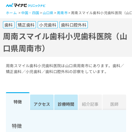
一
般
ホーム
中国・四国
山口県
周南市
周南スマイル歯科小児歯科医院（山
ユ
歯科
矯正歯科
小児歯科
歯科口腔外科
ー
ザ
周南スマイル歯科小児歯科医院（山
ー
口県周南市）
の
方
は
こ
周南スマイル歯科小児歯科医院は山口県周南市にあります。歯科／
ち
矯正歯科／小児歯科／歯科口腔外科の診察をしています。
ら
医
マ
療
イ
特徴
関
アクセス
診療時間
紹介記事
医師
ナ
係
ビ
者
ク
の
リ
特徴
方
ニ