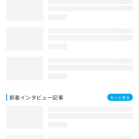
loading...
loading...
loading...
新着インタビュー記事
もっと見る
loading...