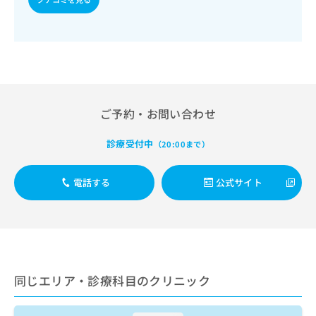
出
稿
クリ
資
稿
ニッ
の
料
クナ
の
お
の
ビサ
お
問
ご
イト
問
い
請
への
い
合
お問
求
合
合せ
わ
は
フォ
わ
せ
こ
ご予約・お問い合わせ
ーム
せ
は
ち
とな
は
こ
ら
りま
診療受付中
こ
（20:00まで）
ち
す。
ち
ら
クリ
無
ら
ニッ
料
電話する
公式サイト
クの
資
情
予
料
報
約・
の
症状
拡
のご
ご
充
相談
請
の
など
求
お
はで
同じエリア・診療科目のクリニック
は
申
きま
こ
せん
し
ので
ち
込