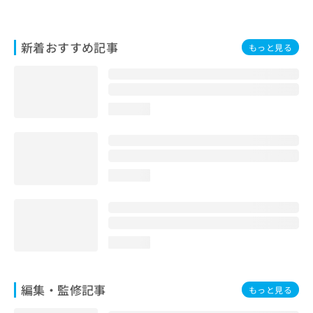
お
問
い
新着おすすめ記事
もっと見る
合
わ
せ
は
こ
loading...
ち
ら
loading...
loading...
編集・監修記事
もっと見る