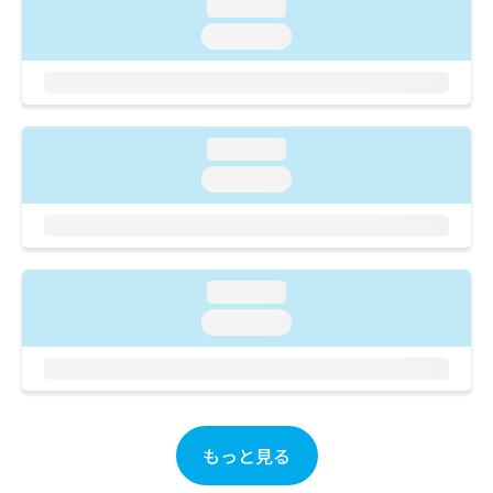
ご了
loading...
ら
み
承く
は
loading...
ださ
こ
無
い。
ち
料
ら
情
報
拡
loading...
掲
充
載
loading...
の
情
お
報
申
の
し
修
込
正
loading...
み
は
は
loading...
こ
こ
ち
ち
ら
ら
そ
の
もっと見る
他
の