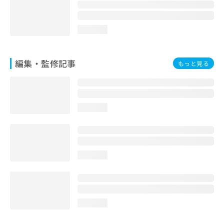
お
問
い
loading...
合
わ
せ
編集・監修記事
もっと見る
は
こ
ち
ら
loading...
loading...
loading...