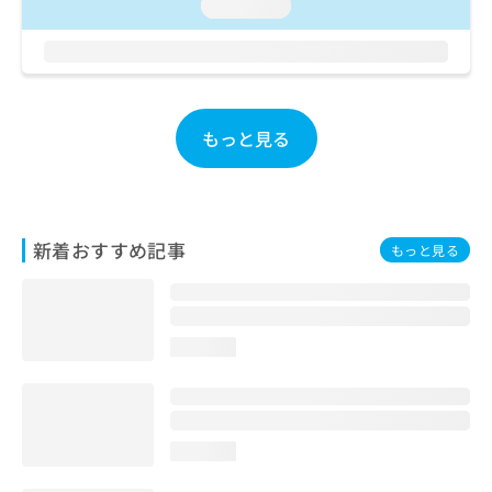
ご了
loading...
ら
み
承く
は
ださ
こ
無
い。
ち
料
ら
情
報
もっと見る
拡
掲
充
載
の
情
お
報
申
の
新着おすすめ記事
もっと見る
し
修
込
正
み
は
は
こ
こ
ち
loading...
ち
ら
ら
そ
の
loading...
他
の