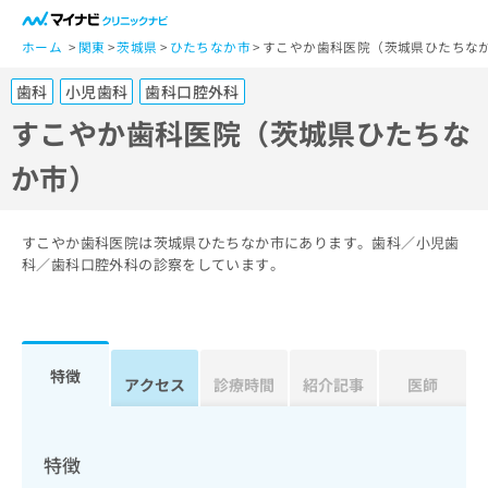
一
般
ホーム
関東
茨城県
ひたちなか市
すこやか歯科医院（茨城県ひたちな
ユ
歯科
小児歯科
歯科口腔外科
ー
ザ
すこやか歯科医院（茨城県ひたちな
ー
か市）
の
方
は
こ
すこやか歯科医院は茨城県ひたちなか市にあります。歯科／小児歯
ち
科／歯科口腔外科の診察をしています。
ら
医
マ
療
イ
特徴
関
アクセス
診療時間
紹介記事
医師
ナ
係
ビ
者
ク
の
リ
特徴
方
ニ