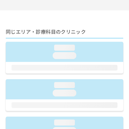
出
稿
クリ
資
稿
ニッ
の
料
クナ
の
お
の
ビサ
お
問
ご
イト
問
い
請
への
い
同じエリア・診療科目のクリニック
合
お問
求
合
合せ
わ
は
フォ
わ
せ
こ
ーム
loading...
せ
は
ち
とな
は
こ
ら
loading...
りま
こ
ち
す。
ち
ら
クリ
無
ら
ニッ
料
クの
資
情
予
料
loading...
報
約・
の
症状
拡
loading...
のご
ご
充
相談
請
の
など
求
お
はで
は
申
きま
こ
せん
し
loading...
ので
ち
込