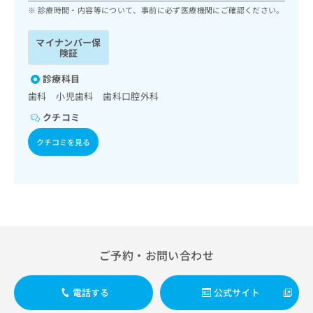
ッ
は
診療時間・内容等について、事前に必ず医療機関にご確認ください。
ク
こ
ナ
ち
マイナンバー保
ビ
険証
ら
に
関
診療科目
広
す
広
歯科 小児歯科 歯科口腔外科
告
る
告
代
クチコミ
お
出
理
問
稿
クチコミを見る
店
い
の
合
の
お
わ
方
問
せ
い
は
は
合
こ
こ
わ
ち
ち
せ
ら
ら
は
ご予約・お問い合わせ
こ
こち
ち
広
らは
広
ら
告
電話する
公式サイト
マイ
告
出
ナビ