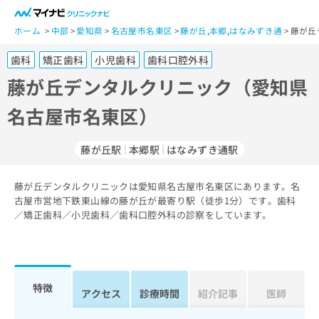
一
般
ホーム
中部
愛知県
名古屋市名東区
藤が丘
,
本郷
,
はなみずき通
藤が丘
ユ
歯科
矯正歯科
小児歯科
歯科口腔外科
ー
ザ
藤が丘デンタルクリニック（愛知県
ー
名古屋市名東区）
の
方
は
藤が丘駅
本郷駅
はなみずき通駅
こ
ち
藤が丘デンタルクリニックは愛知県名古屋市名東区にあります。名
ら
古屋市営地下鉄東山線の藤が丘が最寄り駅（徒歩1分）です。歯科
／矯正歯科／小児歯科／歯科口腔外科の診察をしています。
医
マ
療
イ
関
ナ
係
ビ
者
ク
特徴
アクセス
診療時間
紹介記事
医師
の
リ
方
ニ