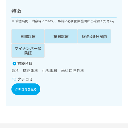
ッ
は
ク
こ
特徴
ナ
ち
ビ
診療時間・内容等について、事前に必ず医療機関にご確認ください。
ら
に
関
広
日曜診療
祝日診療
駅徒歩5分圏内
す
広
告
る
告
代
マイナンバー保
お
出
険証
理
問
稿
店
い
の
診療科目
合
の
お
歯科 矯正歯科 小児歯科 歯科口腔外科
わ
方
問
せ
い
は
クチコミ
は
合
こ
こ
クチコミを見る
わ
ち
ち
せ
ら
ら
は
こ
こち
ち
広
らは
広
ら
告
マイ
告
出
ナビ