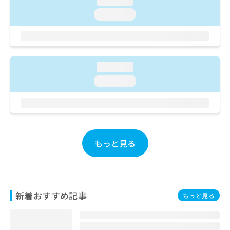
loading...
ご了
ら
み
承く
loading...
は
ださ
こ
無
い。
ち
料
ら
情
報
loading...
拡
掲
充
載
loading...
の
情
お
報
申
の
し
修
込
正
み
は
もっと見る
は
こ
こ
ち
ち
ら
ら
新着おすすめ記事
そ
もっと見る
の
他
の