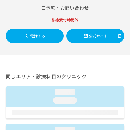
出
稿
クリ
資
ご予約・お問い合わせ
稿
ニッ
の
料
クナ
の
お
の
ビサ
お
問
診療受付時間外
ご
イト
問
い
請
への
い
合
お問
求
電話する
公式サイト
合
合せ
わ
は
フォ
わ
せ
こ
ーム
せ
は
ち
とな
は
こ
ら
りま
こ
ち
す。
ち
ら
クリ
無
ら
ニッ
料
同じエリア・診療科目のクリニック
クの
資
情
予
料
報
約・
の
症状
拡
loading...
のご
ご
充
loading...
相談
請
の
など
求
お
はで
は
申
きま
こ
せん
し
ので
ち
込