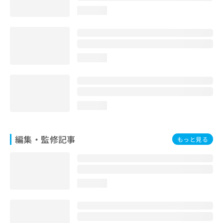
お
loading...
問
い
合
わ
せ
loading...
は
こ
ち
ら
loading...
編集・監修記事
もっと見る
loading...