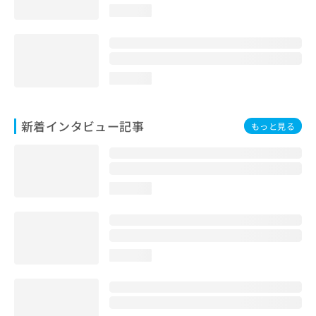
loading...
loading...
新着インタビュー記事
もっと見る
loading...
loading...