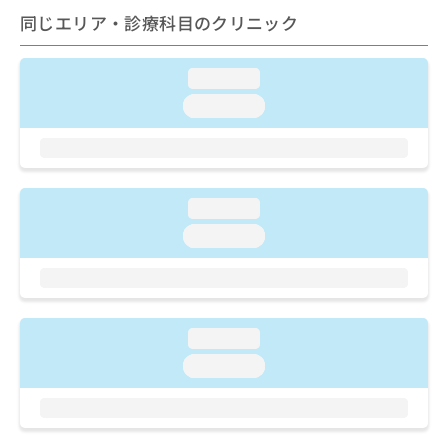
ご了
ら
み
同じエリア・診療科目のクリニック
承く
は
ださ
こ
無
い。
ち
料
loading...
ら
情
loading...
報
拡
掲
充
載
の
情
お
報
loading...
申
の
し
修
loading...
込
正
み
は
は
こ
こ
ち
ち
ら
loading...
ら
loading...
そ
の
他
の