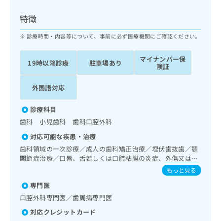
ッ
は
ク
こ
特徴
ナ
ち
ビ
診療時間・内容等について、事前に必ず医療機関にご確認ください。
ら
に
関
マイナンバー保
広
19時以降診療
駐車場あり
す
広
険証
告
る
告
代
お
出
外国語対応
理
問
稿
店
い
の
診療科目
合
の
お
歯科 小児歯科 歯科口腔外科
わ
方
問
せ
い
は
対応可能な疾患・治療
は
合
こ
歯科領域の一次診療／成人の歯科矯正治療／埋伏歯抜歯／顎
こ
わ
ち
関節症治療／口唇、舌若しくは口腔粘膜の炎症、外傷又は腫
ち
せ
瘍の治療
ら
もっと見る
ら
は
こ
専門医
こち
ち
広
口腔外科専門医／歯周病専門医
らは
広
ら
告
マイ
対応クレジットカード
告
出
ナビ