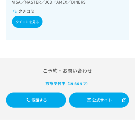
出
VISA／MASTER／JCB／AMEX／DINERS
稿
クリ
資
稿
ニッ
の
料
クチコミ
クナ
の
お
の
ビサ
お
問
ご
クチコミを見る
イト
問
い
請
への
い
合
お問
求
合
合せ
わ
は
フォ
わ
せ
こ
ーム
せ
は
ち
とな
は
こ
ら
りま
こ
ち
す。
ち
ら
クリ
ご予約・お問い合わせ
無
ら
ニッ
料
クの
資
診療受付中
情
（19:30まで）
予
料
報
約・
の
症状
拡
のご
電話する
公式サイト
ご
充
相談
請
の
など
求
お
はで
は
申
きま
こ
せん
し
ので
ち
込