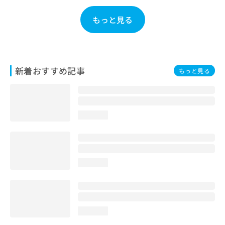
お
問
もっと見る
い
合
わ
せ
は
新着おすすめ記事
もっと見る
こ
ち
ら
loading...
loading...
loading...