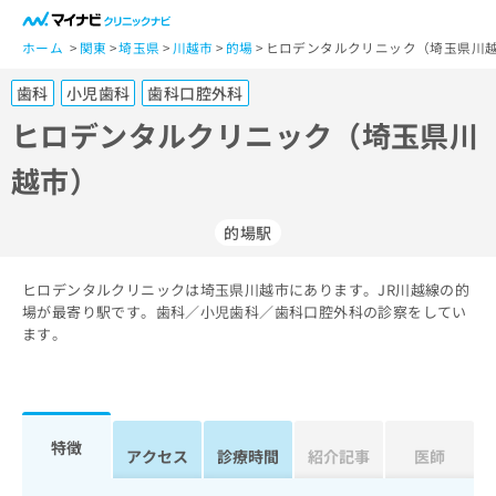
一
般
ホーム
関東
埼玉県
川越市
的場
ヒロデンタルクリニック（埼玉県川越
ユ
歯科
小児歯科
歯科口腔外科
ー
ザ
ヒロデンタルクリニック（埼玉県川
ー
越市）
の
方
は
的場駅
こ
ち
ヒロデンタルクリニックは埼玉県川越市にあります。JR川越線の的
ら
場が最寄り駅です。歯科／小児歯科／歯科口腔外科の診察をしてい
ます。
医
マ
療
イ
関
ナ
係
ビ
者
ク
特徴
アクセス
診療時間
紹介記事
医師
の
リ
方
ニ