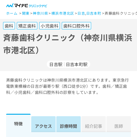
一
般
ホーム
関東
神奈川県
横浜市港北区
日吉
,
日吉本町
斉藤歯科クリニッ
ユ
歯科
矯正歯科
小児歯科
歯科口腔外科
ー
ザ
斉藤歯科クリニック（神奈川県横浜
ー
市港北区）
の
方
は
日吉駅
日吉本町駅
こ
ち
斉藤歯科クリニックは神奈川県横浜市港北区にあります。東京急行
ら
電鉄東横線の日吉が最寄り駅（西口徒歩1分）です。歯科／矯正歯
科／小児歯科／歯科口腔外科の診察をしています。
医
マ
療
イ
関
ナ
係
ビ
者
ク
特徴
アクセス
診療時間
紹介記事
医師
の
リ
方
ニ