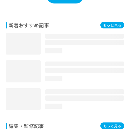
お
問
い
合
新着おすすめ記事
もっと見る
わ
せ
は
こ
ち
loading...
ら
loading...
loading...
編集・監修記事
もっと見る