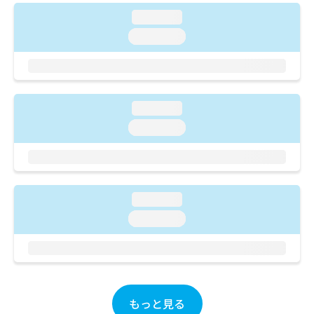
ご了
ら
み
承く
loading...
は
ださ
こ
loading...
無
い。
ち
料
ら
情
報
拡
掲
充
loading...
載
の
情
loading...
お
報
申
の
し
修
込
正
み
は
loading...
は
こ
loading...
こ
ち
ち
ら
ら
そ
の
他
もっと見る
の