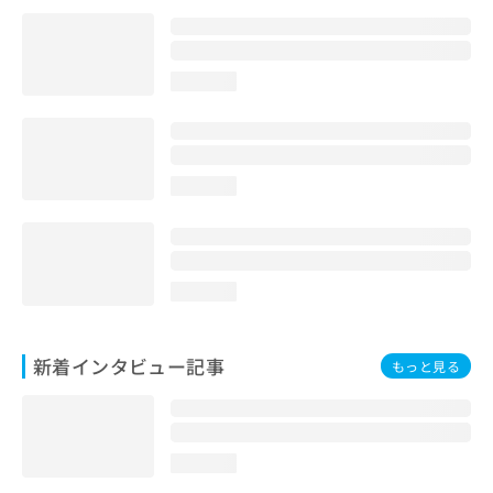
loading...
loading...
loading...
新着インタビュー記事
もっと見る
loading...