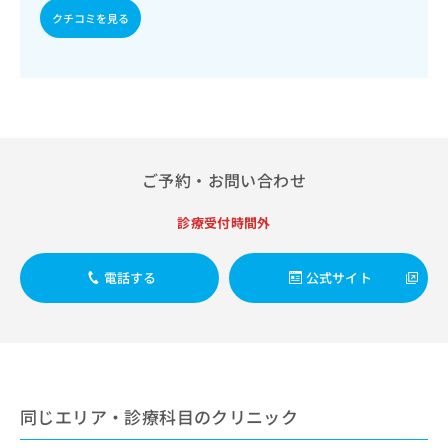
出
稿
クリ
資
クチコミを見る
稿
ニッ
の
料
クナ
の
お
の
ビサ
お
問
ご
イト
問
い
請
への
い
合
お問
求
合
合せ
わ
は
フォ
わ
せ
こ
ーム
せ
は
ち
ご予約・お問い合わせ
とな
は
こ
ら
りま
こ
ち
す。
診療受付時間外
ち
ら
クリ
無
ら
ニッ
料
クの
資
情
電話する
公式サイト
予
料
報
約・
の
症状
拡
のご
ご
充
相談
請
の
など
求
お
はで
は
申
きま
同じエリア・診療科目のクリニック
こ
せん
し
ので
ち
込