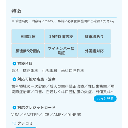
ッ
は
ク
こ
特徴
ナ
ち
ビ
診療時間・内容等について、事前に必ず医療機関にご確認ください。
ら
に
関
広
日曜診療
19時以降診療
駐車場あり
す
広
告
る
告
代
マイナンバー保
お
出
駅徒歩5分圏内
外国語対応
険証
理
問
稿
店
い
の
診療科目
合
の
お
歯科 矯正歯科 小児歯科 歯科口腔外科
わ
方
問
せ
い
は
対応可能な疾患・治療
は
合
こ
歯科領域の一次診療／成人の歯科矯正治療／埋伏歯抜歯／顎
こ
わ
ち
関節症治療／口唇、舌若しくは口腔粘膜の炎症、外傷又は腫
ち
せ
瘍の治療
ら
もっと見る
ら
は
こ
対応クレジットカード
こち
ち
広
VISA／MASTER／JCB／AMEX／DINERS
らは
広
ら
告
マイ
クチコミ
告
出
ナビ