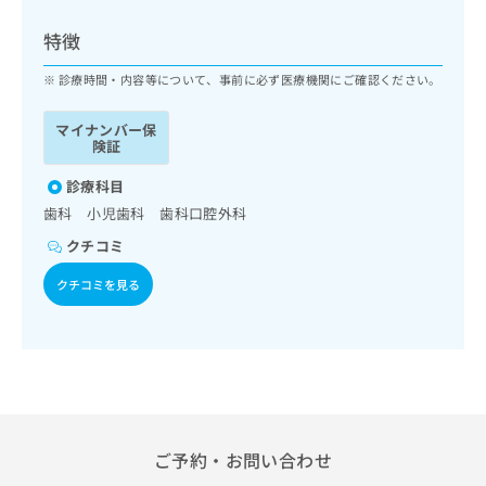
ッ
は
ク
こ
特徴
ナ
ち
ビ
診療時間・内容等について、事前に必ず医療機関にご確認ください。
ら
に
関
マイナンバー保
広
す
広
険証
告
る
告
代
お
診療科目
出
理
問
稿
歯科 小児歯科 歯科口腔外科
店
い
の
クチコミ
合
の
お
わ
方
問
クチコミを見る
せ
い
は
は
合
こ
こ
わ
ち
ち
せ
ら
ら
は
こ
こち
ち
広
らは
広
ら
告
ご予約・お問い合わせ
マイ
告
出
ナビ