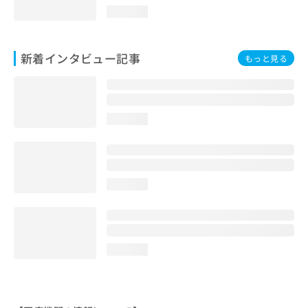
loading...
新着インタビュー記事
もっと見る
loading...
loading...
loading...