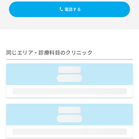
出
稿
クリ
資
稿
ニッ
の
電話する
料
クナ
の
お
の
ビサ
お
問
ご
イト
問
い
請
への
い
合
お問
求
合
合せ
わ
は
フォ
わ
せ
こ
ーム
せ
同じエリア・診療科目のクリニック
は
ち
とな
は
こ
ら
りま
こ
ち
す。
loading...
ち
ら
クリ
無
ら
ニッ
loading...
料
クの
資
情
予
料
報
約・
の
症状
拡
のご
ご
充
相談
loading...
請
の
など
求
お
loading...
はで
は
申
きま
こ
せん
し
ので
ち
込