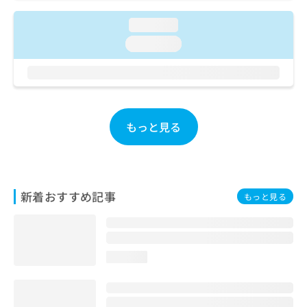
ご了
ら
み
承く
は
loading...
ださ
こ
無
い。
loading...
ち
料
ら
情
報
拡
掲
充
載
の
情
もっと見る
お
報
申
の
し
修
込
正
み
は
新着おすすめ記事
もっと見る
は
こ
こ
ち
ち
ら
ら
loading...
そ
の
他
の