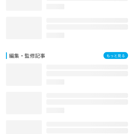
お
loading...
問
い
合
わ
せ
loading...
は
こ
ち
編集・監修記事
もっと見る
ら
loading...
loading...