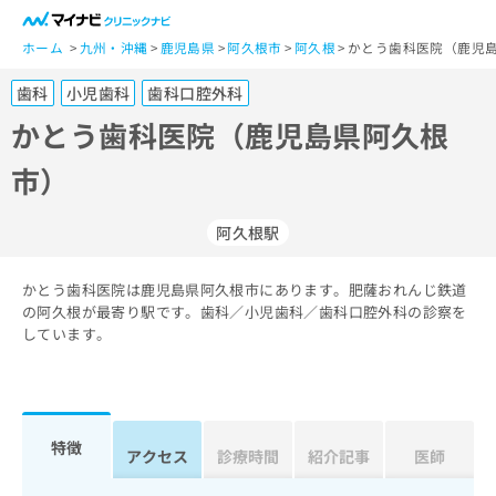
一
般
ホーム
九州・沖縄
鹿児島県
阿久根市
阿久根
かとう歯科医院（鹿児島
ユ
歯科
小児歯科
歯科口腔外科
ー
ザ
かとう歯科医院（鹿児島県阿久根
ー
市）
の
方
は
阿久根駅
こ
ち
かとう歯科医院は鹿児島県阿久根市にあります。肥薩おれんじ鉄道
ら
の阿久根が最寄り駅です。歯科／小児歯科／歯科口腔外科の診察を
しています。
医
マ
療
イ
関
ナ
係
ビ
者
ク
特徴
アクセス
診療時間
紹介記事
医師
の
リ
方
ニ