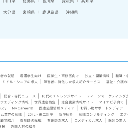
山口県
徳島県
香川県
愛媛県
高知県
大分県
宮崎県
鹿児島県
沖縄県
験者の就活
看護学生向け
医学生・研修医向け
独立・開業情報
転職・
ミドル・シニアの求人
障害者に特化した求人紹介サービス
福祉・介護の
総合・専門ニュース
10代のチャレンジサイト
ティーンマーケティング
ウエディング情報
世界遺産検定
総合農業情報サイト
マイナビ子育て
tudy
My CareerID
医療施設情報メディア
お買い物サポートメディア
ーム業界の転職
20代・第二新卒
新卒紹介
転職コンサルティング
エグ
顧問紹介
薬剤師の転職
看護師の求人
コメディカル求人
医師の求人
支援
外国人材の紹介