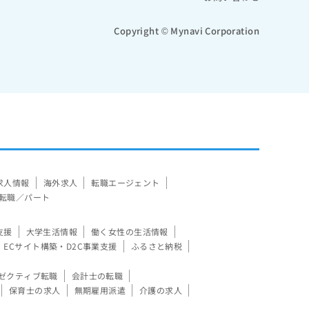
Copyright © Mynavi Corporation
求人情報
海外求人
転職エージェント
転職／パート
支援
大学生活情報
働く女性の生活情報
ECサイト構築・D2C事業支援
ふるさと納税
ゼクティブ転職
会計士の転職
保育士の求人
無期雇用派遣
介護の求人