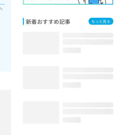
い。
新着おすすめ記事
もっと見る
loading...
loading...
loading...