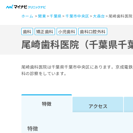
一
ホーム
関東
千葉県
千葉市中央区
大森台
尾崎歯科医院
般
ユ
歯科
矯正歯科
小児歯科
歯科口腔外科
ー
ザ
尾崎歯科医院（千葉県千
ー
の
方
尾崎歯科医院は千葉県千葉市中央区にあります。京成電鉄
は
科の診察をしています。
こ
ち
ら
特徴
アクセス
医
マ
療
イ
ナ
関
特徴
ビ