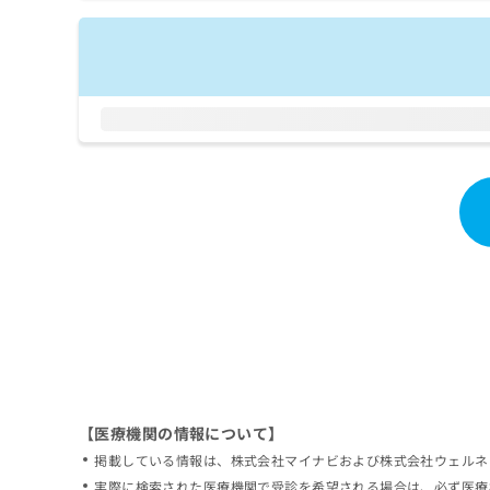
拡
資
きま
充
料
せん
の
ので
の
ご了
お
ご
承く
申
請
ださ
し
求
い。
込
は
み
こ
は
ち
こ
ら
ち
ら
無
料
掲
情
載
報
情
拡
報
充
の
の
修
お
【医療機関の情報について】
正
申
掲載している情報は、株式会社マイナビおよび株式会社ウェルネ
は
し
こ
実際に検索された医療機関で受診を希望される場合は、必ず医療
込