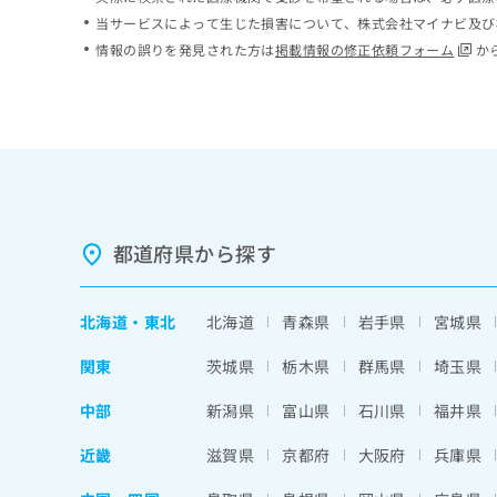
ち
み
当サービスによって生じた損害について、株式会社マイナビ及び
ら
は
情報の誤りを発見された方は
掲載情報の修正依頼フォーム
か
こ
ち
そ
ら
の
他
の
お
問
い
都道府県から探す
合
わ
せ
北海道
・
東北
北海道
青森県
岩手県
宮城県
は
こ
関東
茨城県
栃木県
群馬県
埼玉県
ち
ら
中部
新潟県
富山県
石川県
福井県
近畿
滋賀県
京都府
大阪府
兵庫県