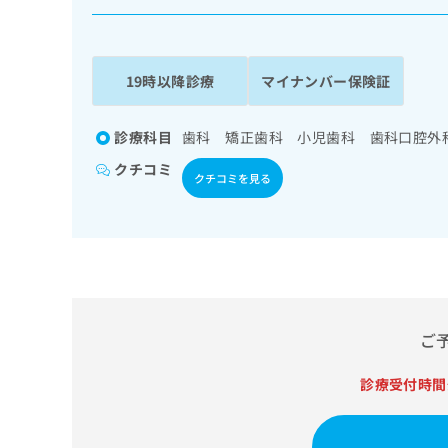
係
ク
者
リ
の
ニ
ッ
方
19時以降診療
マイナンバー保険証
ク
は
ナ
こ
ビ
診療科目
歯科 矯正歯科 小児歯科 歯科口腔外
ち
に
クチコミ
関
ら
クチコミを見る
す
る
お
広
広
問
告
告
い
出
代
合
稿
わ
理
の
せ
ご
店
お
は
の
問
こ
診療受付時間
い
方
ち
合
ら
は
わ
こ