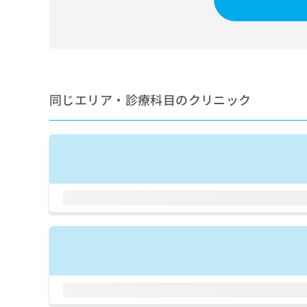
せ
こち
ち
らは
は
マイ
こ
ら
ナビ
ち
クリ
ら
ニッ
クナ
広
ビサ
広
資
イト
同じエリア・診療科目のクリニック
告
告
への
料
出
出
お問
の
稿
合せ
稿
ご
の
フォ
の
請
お
ーム
お
求
問
とな
問
りま
は
い
い
す。
こ
合
合
クリ
ち
わ
ニッ
わ
ら
せ
クの
せ
は
予
は
約・
こ
こ
無
症状
ち
ち
のご
料
ら
相談
ら
情
など
報
はで