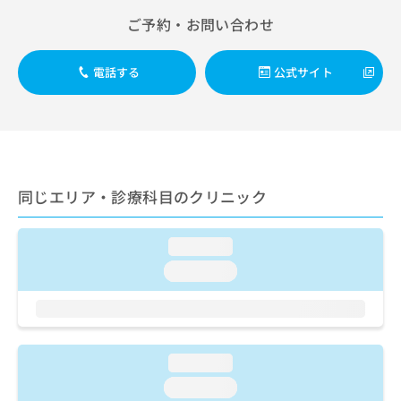
出
稿
クリ
資
ご予約・お問い合わせ
稿
ニッ
の
料
クナ
の
お
の
ビサ
お
問
ご
イト
電話する
公式サイト
問
い
請
への
い
合
お問
求
合
合せ
わ
は
フォ
わ
せ
こ
ーム
せ
は
ち
とな
は
こ
ら
りま
こ
ち
す。
同じエリア・診療科目のクリニック
ち
ら
クリ
無
ら
ニッ
料
クの
資
loading...
情
予
料
報
約・
loading...
の
症状
拡
のご
ご
充
相談
請
の
など
求
お
はで
は
申
きま
loading...
こ
せん
し
loading...
ので
ち
込