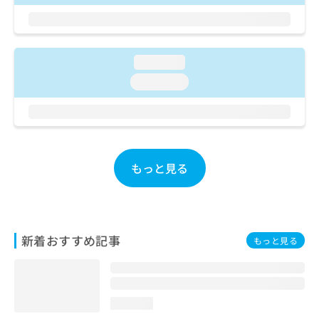
ご了
ら
み
承く
は
ださ
こ
無
い。
ち
料
loading...
ら
情
報
loading...
拡
掲
充
載
の
情
お
報
申
の
し
もっと見る
修
込
正
み
は
は
こ
こ
ち
ち
新着おすすめ記事
ら
もっと見る
ら
そ
の
他
loading...
の