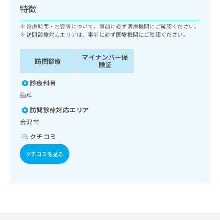
ッ
は
特徴
ク
こ
ナ
診療時間・内容等について、事前に必ず医療機関にご確認ください。
ち
ビ
訪問診療対応エリアは、事前に必ず医療機関にご確認ください。
ら
に
関
マイナンバー保
広
訪問診療
す
険証
広
告
る
告
代
診療科目
お
出
理
問
稿
歯科
店
い
の
訪問診療対応エリア
合
の
お
金沢市
わ
方
問
せ
い
は
クチコミ
は
合
こ
こ
わ
クチコミを見る
ち
ち
せ
ら
ら
は
こ
こち
ち
広
らは
広
ら
告
マイ
告
出
ナビ