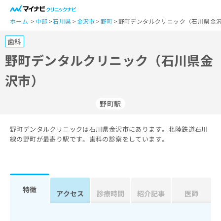
一
般
ホーム
中部
石川県
金沢市
野町
野町デンタルクリニック（石川県金沢
ユ
歯科
ー
ザ
野町デンタルクリニック（石川県金
ー
沢市）
の
方
は
野町駅
こ
ち
野町デンタルクリニックは石川県金沢市にあります。北陸鉄道石川
ら
線の野町が最寄り駅です。歯科の診察をしています。
医
マ
療
イ
関
ナ
係
ビ
特徴
アクセス
診療時間
紹介記事
医師
者
ク
の
リ
方
ニ