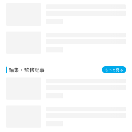
お
問
い
合
loading...
わ
せ
は
こ
loading...
ち
ら
編集・監修記事
もっと見る
loading...
loading...