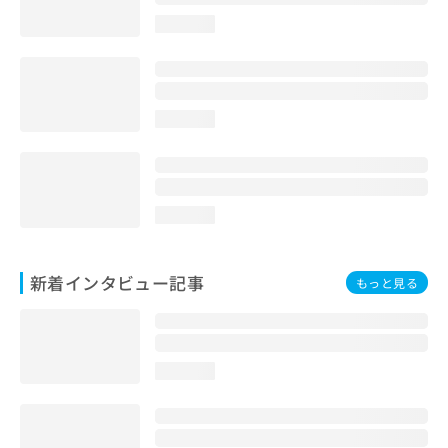
loading...
loading...
loading...
新着インタビュー記事
もっと見る
loading...