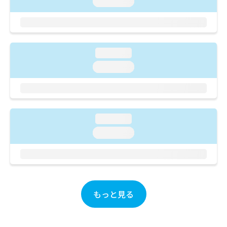
loading...
ご了
ら
み
承く
は
ださ
こ
無
い。
ち
料
ら
情
loading...
報
loading...
拡
掲
充
載
の
情
お
報
申
の
し
loading...
修
込
正
loading...
み
は
は
こ
こ
ち
ち
ら
ら
もっと見る
そ
の
他
の