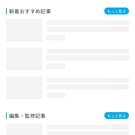
お
問
新着おすすめ記事
もっと見る
い
合
わ
せ
loading...
は
こ
ち
ら
loading...
loading...
編集・監修記事
もっと見る