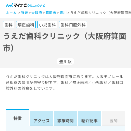
一
般
ホーム
近畿
大阪府
箕面市
豊川
うえだ歯科クリニック（大阪府箕面市
ユ
歯科
矯正歯科
小児歯科
歯科口腔外科
ー
ザ
うえだ歯科クリニック（大阪府箕面
ー
市）
の
方
は
豊川駅
こ
ち
うえだ歯科クリニックは大阪府箕面市にあります。大阪モノレール
ら
彩都線の豊川が最寄り駅です。歯科／矯正歯科／小児歯科／歯科口
腔外科の診察をしています。
医
マ
療
イ
関
ナ
係
ビ
者
ク
特徴
アクセス
診療時間
紹介記事
医師
の
リ
方
ニ