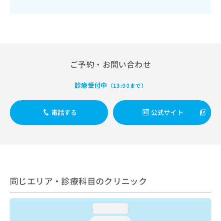
出
稿
クリ
資
稿
ニッ
の
料
クナ
の
お
の
ビサ
お
問
ご
イト
問
い
請
への
い
合
お問
求
合
合せ
ご予約・お問い合わせ
わ
は
フォ
わ
せ
こ
ーム
せ
は
ち
診療受付中
（13:00まで）
とな
は
こ
ら
りま
こ
ち
す。
ち
電話する
公式サイト
ら
クリ
無
ら
ニッ
料
クの
資
情
予
料
報
約・
の
症状
拡
のご
ご
充
相談
請
の
同じエリア・診療科目のクリニック
など
求
お
はで
は
申
きま
こ
せん
し
loading...
ので
ち
込