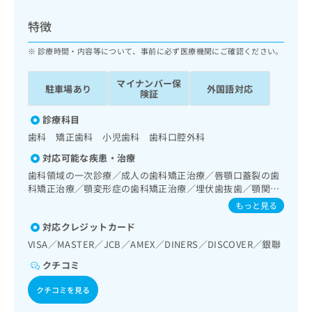
ッ
は
ク
こ
特徴
ナ
ち
ビ
診療時間・内容等について、事前に必ず医療機関にご確認ください。
ら
に
関
マイナンバー保
広
駐車場あり
外国語対応
す
広
険証
告
る
告
代
お
診療科目
出
理
問
稿
歯科 矯正歯科 小児歯科 歯科口腔外科
店
い
の
対応可能な疾患・治療
合
の
お
わ
歯科領域の一次診療／成人の歯科矯正治療／唇顎口蓋裂の歯
方
問
せ
科矯正治療／顎変形症の歯科矯正治療／埋伏歯抜歯／顎関節
い
は
症治療
は
合
もっと見る
こ
こ
わ
ち
対応クレジットカード
ち
せ
ら
ら
VISA／MASTER／JCB／AMEX／DINERS／DISCOVER／銀聯
は
こ
クチコミ
こち
ち
広
らは
広
ら
告
クチコミを見る
マイ
告
出
ナビ