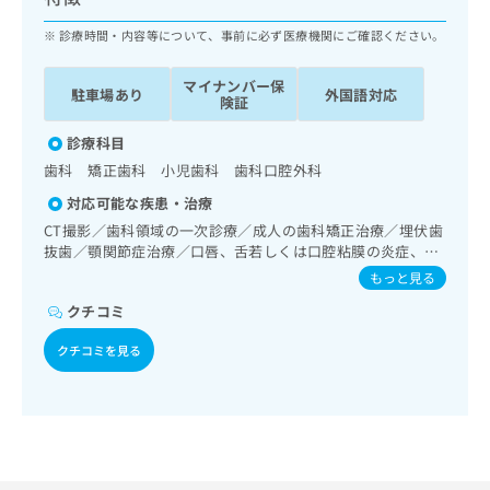
ッ
は
ク
診療時間・内容等について、事前に必ず医療機関にご確認ください。
こ
ナ
ち
ビ
ら
マイナンバー保
駐車場あり
外国語対応
に
険証
関
広
す
診療科目
広
告
る
告
歯科 矯正歯科 小児歯科 歯科口腔外科
代
お
出
対応可能な疾患・治療
理
問
稿
店
い
CT撮影／歯科領域の一次診療／成人の歯科矯正治療／埋伏歯
の
抜歯／顎関節症治療／口唇、舌若しくは口腔粘膜の炎症、外
合
の
お
傷又は腫瘍の治療／漢方薬の処方
わ
方
問
もっと見る
せ
い
は
クチコミ
は
合
こ
こ
わ
ち
クチコミを見る
ち
せ
ら
ら
は
こ
こち
ち
広
らは
広
ら
告
マイ
告
出
ナビ