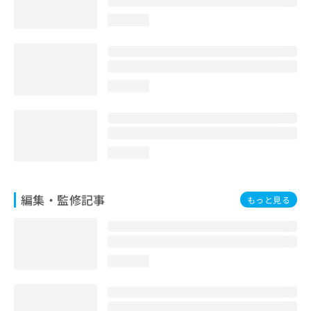
お
loading...
問
い
合
わ
せ
loading...
は
こ
ち
ら
loading...
編集・監修記事
もっと見る
loading...