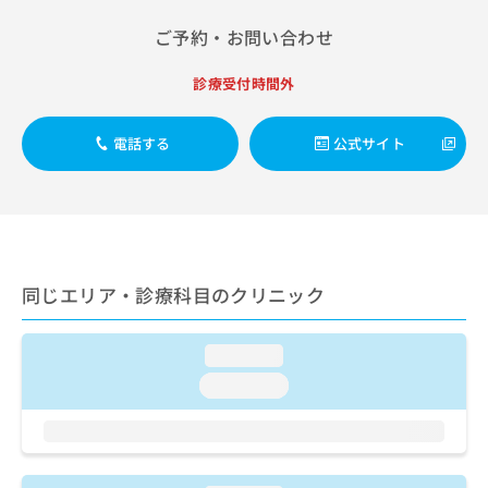
出
稿
クリ
資
稿
ニッ
の
料
ご予約・お問い合わせ
クナ
の
お
の
ビサ
お
問
ご
イト
診療受付時間外
問
い
請
への
い
合
お問
求
合
合せ
わ
は
電話する
公式サイト
フォ
わ
せ
こ
ーム
せ
は
ち
とな
は
こ
ら
りま
こ
ち
す。
ち
ら
クリ
無
ら
ニッ
料
クの
同じエリア・診療科目のクリニック
資
情
予
料
報
約・
の
症状
拡
loading...
のご
ご
充
相談
loading...
請
の
など
求
お
はで
は
申
きま
こ
せん
し
ので
ち
込