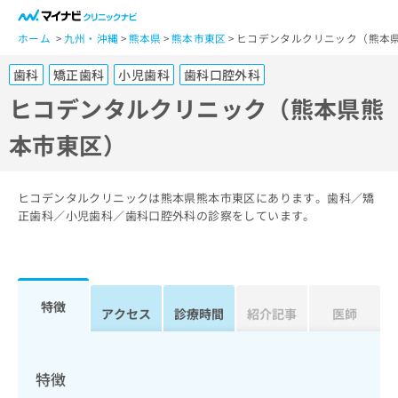
一
般
ホーム
九州・沖縄
熊本県
熊本市東区
ヒコデンタルクリニック（熊本
ユ
歯科
矯正歯科
小児歯科
歯科口腔外科
ー
ザ
ヒコデンタルクリニック（熊本県熊
ー
本市東区）
の
方
は
こ
ヒコデンタルクリニックは熊本県熊本市東区にあります。歯科／矯
ち
正歯科／小児歯科／歯科口腔外科の診察をしています。
ら
医
マ
療
イ
特徴
関
アクセス
診療時間
紹介記事
医師
ナ
係
ビ
者
ク
の
リ
特徴
方
ニ