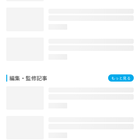
お
問
い
合
loading...
わ
せ
は
こ
ち
loading...
ら
編集・監修記事
もっと見る
loading...
loading...