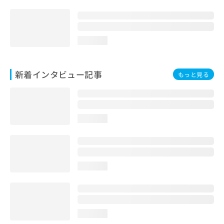
loading...
新着インタビュー記事
もっと見る
loading...
loading...
loading...