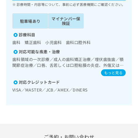
ッ
は
診療時間・内容等について、事前に必ず医療機関にご確認ください。
ク
こ
ナ
ち
マイナンバー保
駐車場あり
ビ
険証
ら
に
関
診療科目
広
す
広
歯科 矯正歯科 小児歯科 歯科口腔外科
告
る
告
代
対応可能な疾患・治療
お
出
理
問
歯科領域の一次診療／成人の歯科矯正治療／埋伏歯抜歯／顎
稿
店
い
関節症治療／口唇、舌若しくは口腔粘膜の炎症、外傷又は腫
の
合
瘍の治療
の
お
もっと見る
わ
方
問
対応クレジットカード
せ
い
は
は
VISA／MASTER／JCB／AMEX／DINERS
合
こ
こ
わ
ち
ち
せ
ら
ら
は
こ
こち
ち
広
らは
広
ら
告
マイ
告
出
ナビ
ご予約・お問い合わせ