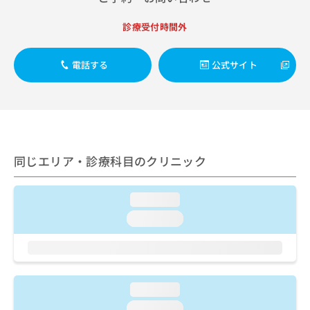
出
稿
クリ
資
稿
ニッ
の
料
診療受付時間外
クナ
の
お
の
ビサ
お
問
ご
イト
問
い
請
への
電話する
公式サイト
い
合
お問
求
合
合せ
わ
は
フォ
わ
せ
こ
ーム
せ
は
ち
とな
は
こ
ら
りま
こ
ち
す。
ち
ら
同じエリア・診療科目のクリニック
クリ
無
ら
ニッ
料
クの
資
情
予
loading...
料
報
約・
の
症状
loading...
拡
のご
ご
充
相談
請
の
など
求
お
はで
は
申
きま
こ
せん
し
loading...
ので
ち
込
loading...