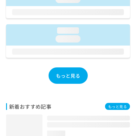
ご了
ら
み
承く
は
ださ
こ
無
い。
ち
料
ら
情
loading...
報
loading...
拡
掲
充
載
の
情
お
報
申
の
し
修
もっと見る
込
正
み
は
は
こ
こ
ち
ち
ら
新着おすすめ記事
もっと見る
ら
そ
の
他
loading...
の