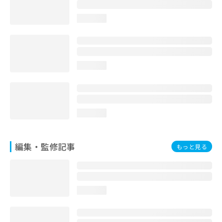
お
問
loading...
い
合
わ
せ
は
loading...
こ
ち
ら
loading...
編集・監修記事
もっと見る
loading...