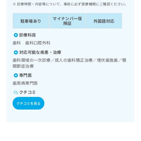
ッ
は
診療時間・内容等について、事前に必ず医療機関にご確認ください。
ク
こ
ナ
ち
マイナンバー保
駐車場あり
外国語対応
ビ
険証
ら
に
関
診療科目
広
す
広
歯科 歯科口腔外科
告
る
告
代
対応可能な疾患・治療
お
出
理
問
歯科領域の一次診療／成人の歯科矯正治療／埋伏歯抜歯／顎
稿
店
関節症治療
い
の
合
の
お
専門医
わ
方
問
歯周病専門医
せ
い
は
は
クチコミ
合
こ
こ
わ
ち
クチコミを見る
ち
せ
ら
ら
は
こ
こち
ち
広
らは
広
ら
告
マイ
告
出
ナビ