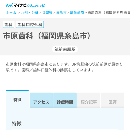
一
般
ホーム
九州・沖縄
福岡県
糸島市
筑前前原
市原歯科（福岡県糸島市 
ユ
歯科
歯科口腔外科
ー
ザ
市原歯科（福岡県糸島市）
ー
の
筑前前原駅
方
は
こ
市原歯科は福岡県糸島市にあります。JR筑肥線の筑前前原が最寄り
駅です。歯科／歯科口腔外科の診察をしています。
ち
ら
医
マ
療
イ
特徴
アクセス
診療時間
紹介記事
医師
関
ナ
係
ビ
者
ク
の
リ
特徴
方
ニ