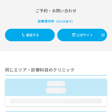
出
稿
クリ
資
稿
ニッ
の
料
ご予約・お問い合わせ
クナ
の
お
の
ビサ
お
問
ご
イト
診療受付中
問
（13:00まで）
い
請
への
い
合
お問
求
合
合せ
わ
は
電話する
公式サイト
フォ
わ
せ
こ
ーム
せ
は
ち
とな
は
こ
ら
りま
こ
ち
す。
ち
ら
クリ
無
ら
ニッ
料
クの
資
同じエリア・診療科目のクリニック
情
予
料
報
約・
の
症状
拡
のご
loading...
ご
充
相談
請
の
loading...
など
求
お
はで
は
申
きま
こ
せん
し
ので
ち
込