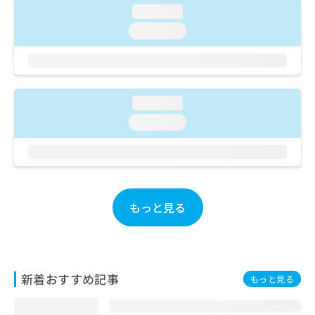
ご了
ら
み
loading...
承く
は
ださ
loading...
こ
無
い。
ち
料
ら
情
報
拡
掲
loading...
充
載
の
loading...
情
お
報
申
の
し
修
込
正
み
は
もっと見る
は
こ
こ
ち
ち
ら
ら
そ
新着おすすめ記事
もっと見る
の
他
の