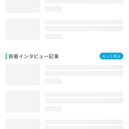
loading...
loading...
新着インタビュー記事
もっと見る
loading...
loading...