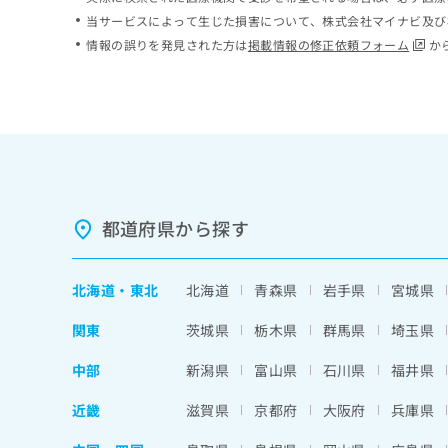
ち
み
当サービスによって生じた損害について、株式会社マイナビ及び
ら
は
情報の誤りを発見された方は
掲載情報の修正依頼フォーム
か
こ
ち
そ
ら
の
他
の
お
問
い
都道府県から探す
合
わ
せ
北海道
・
東北
北海道
青森県
岩手県
宮城県
は
こ
関東
茨城県
栃木県
群馬県
埼玉県
ち
ら
中部
新潟県
富山県
石川県
福井県
近畿
滋賀県
京都府
大阪府
兵庫県