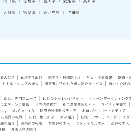
山口県
徳島県
香川県
愛媛県
高知県
大分県
宮崎県
鹿児島県
沖縄県
験者の就活
看護学生向け
医学生・研修医向け
独立・開業情報
転職・
ミドル・シニアの求人
障害者に特化した求人紹介サービス
福祉・介護の
総合・専門ニュース
10代のチャレンジサイト
ティーンマーケティング
ウエディング情報
世界遺産検定
総合農業情報サイト
マイナビ子育て
tudy
My CareerID
医療施設情報メディア
お買い物サポートメディア
ーム業界の転職
20代・第二新卒
新卒紹介
転職コンサルティング
エグ
顧問紹介
薬剤師の転職
看護師の求人
コメディカル求人
医師の求人
支援
外国人材の紹介