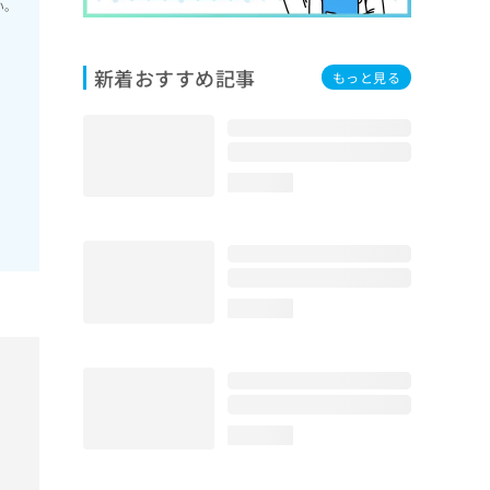
い。
新着おすすめ記事
もっと見る
loading...
loading...
loading...