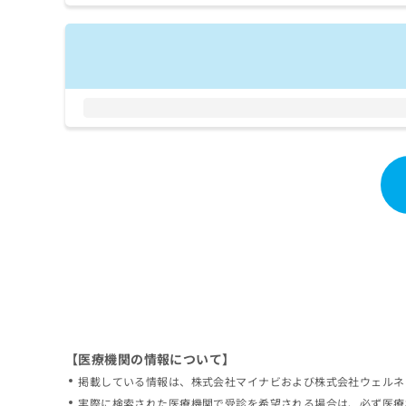
拡
資
きま
充
料
せん
の
ので
の
ご了
お
ご
承く
申
請
ださ
し
求
い。
込
は
み
こ
は
ち
こ
ら
ち
ら
無
料
掲
情
載
報
情
拡
報
充
の
の
修
お
【医療機関の情報について】
正
申
掲載している情報は、株式会社マイナビおよび株式会社ウェルネ
は
し
こ
実際に検索された医療機関で受診を希望される場合は、必ず医療
込