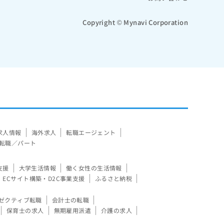
Copyright © Mynavi Corporation
求人情報
海外求人
転職エージェント
転職／パート
支援
大学生活情報
働く女性の生活情報
ECサイト構築・D2C事業支援
ふるさと納税
ゼクティブ転職
会計士の転職
保育士の求人
無期雇用派遣
介護の求人