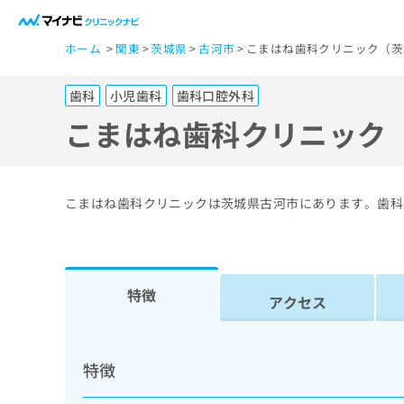
一
ホーム
関東
茨城県
古河市
こまはね歯科クリニック（茨
般
ユ
歯科
小児歯科
歯科口腔外科
ー
ザ
こまはね歯科クリニック
ー
の
方
こまはね歯科クリニックは茨城県古河市にあります。歯科
は
こ
ち
ら
特徴
アクセス
医
マ
療
イ
特徴
ナ
関
ビ