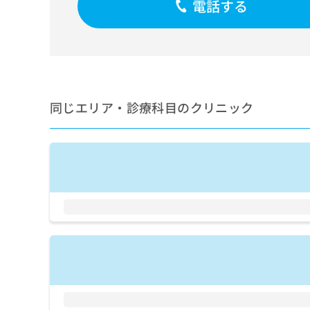
電話する
せ
こち
ち
らは
は
マイ
こ
ら
ナビ
ち
クリ
ら
ニッ
クナ
広
ビサ
広
資
イト
告
同じエリア・診療科目のクリニック
告
への
料
出
出
お問
の
稿
合せ
稿
ご
の
フォ
の
請
お
ーム
お
求
問
とな
問
りま
は
い
い
す。
こ
合
合
クリ
ち
わ
ニッ
わ
ら
せ
クの
せ
は
予
は
約・
こ
こ
無
症状
ち
ち
のご
料
ら
相談
ら
情
など
報
はで