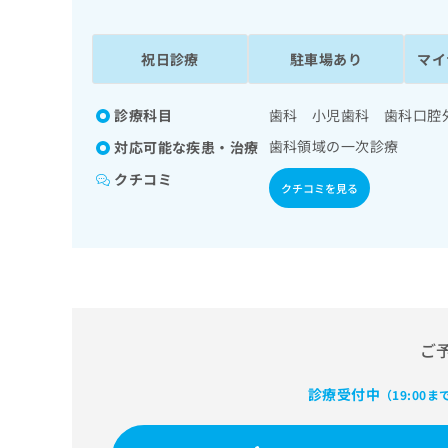
係
ク
者
リ
の
ニ
祝日診療
駐車場あり
マイ
ッ
方
ク
は
ナ
診療科目
歯科 小児歯科 歯科口腔
こ
ビ
歯科領域の一次診療
対応可能な疾患・治療
ち
に
関
ら
クチコミ
クチコミを見る
す
る
お
広
広
問
告
告
い
出
代
合
稿
わ
理
の
せ
店
ご
お
は
の
問
こ
い
診療受付中
方
ち
（19:00ま
合
ら
は
わ
こ