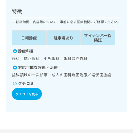
ッ
は
ク
こ
特徴
ナ
ち
ビ
診療時間・内容等について、事前に必ず医療機関にご確認ください。
ら
に
関
マイナンバー保
広
日曜診療
駐車場あり
す
広
険証
告
る
告
代
お
診療科目
出
理
問
稿
歯科 矯正歯科 小児歯科 歯科口腔外科
店
い
の
対応可能な疾患・治療
合
の
お
わ
歯科領域の一次診療／成人の歯科矯正治療／埋伏歯抜歯
方
問
せ
い
は
クチコミ
は
合
こ
こ
わ
クチコミを見る
ち
ち
せ
ら
ら
は
こ
こち
ち
広
らは
広
ら
告
マイ
告
出
ナビ