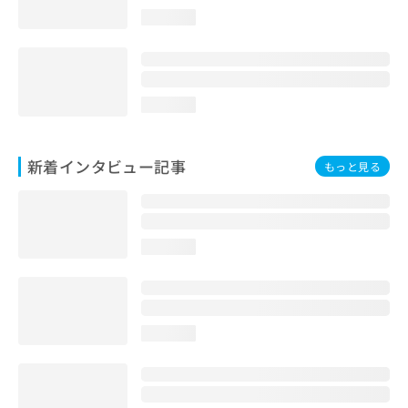
loading...
loading...
新着インタビュー記事
もっと見る
loading...
loading...