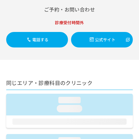
出
稿
クリ
資
稿
ニッ
ご予約・お問い合わせ
の
料
クナ
の
お
の
ビサ
お
問
ご
診療受付時間外
イト
問
い
請
への
い
合
お問
求
合
合せ
電話する
公式サイト
わ
は
フォ
わ
せ
こ
ーム
せ
は
ち
とな
は
こ
ら
りま
こ
ち
す。
ち
ら
クリ
無
ら
ニッ
料
同じエリア・診療科目のクリニック
クの
資
情
予
料
報
約・
の
症状
拡
loading...
のご
ご
充
相談
loading...
請
の
など
求
お
はで
は
申
きま
こ
せん
し
ので
ち
込