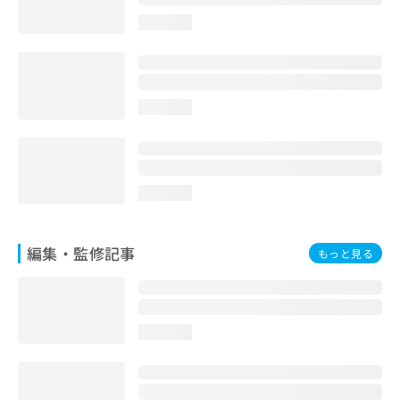
お
loading...
問
い
合
わ
せ
loading...
は
こ
ち
ら
loading...
編集・監修記事
もっと見る
loading...