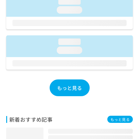
ご了
loading...
ら
み
承く
は
loading...
ださ
こ
無
い。
ち
料
ら
情
報
拡
loading...
掲
充
載
loading...
の
情
お
報
申
の
し
修
込
正
み
は
もっと見る
は
こ
こ
ち
ち
ら
ら
そ
新着おすすめ記事
もっと見る
の
他
の