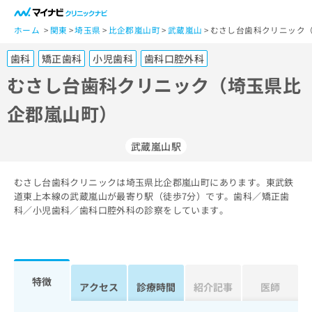
一
般
ホーム
関東
埼玉県
比企郡嵐山町
武蔵嵐山
むさし台歯科クリニック（
ユ
歯科
矯正歯科
小児歯科
歯科口腔外科
ー
ザ
むさし台歯科クリニック（埼玉県比
ー
企郡嵐山町）
の
方
は
武蔵嵐山駅
こ
ち
むさし台歯科クリニックは埼玉県比企郡嵐山町にあります。東武鉄
ら
道東上本線の武蔵嵐山が最寄り駅（徒歩7分）です。歯科／矯正歯
科／小児歯科／歯科口腔外科の診察をしています。
医
マ
療
イ
関
ナ
係
ビ
者
ク
特徴
アクセス
診療時間
紹介記事
医師
の
リ
方
ニ