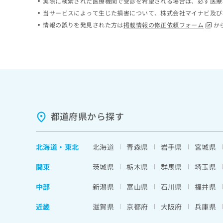
実際に検索された医療機関で受診を希望される場合は、必ず医療
ち
み
当サービスによって生じた損害について、株式会社マイナビ及び
ら
は
情報の誤りを発見された方は
掲載情報の修正依頼フォーム
か
こ
ち
そ
ら
の
他
の
お
問
い
都道府県から探す
合
わ
せ
は
北海道
・
東北
北海道
青森県
岩手県
宮城県
こ
ち
関東
茨城県
栃木県
群馬県
埼玉県
ら
中部
新潟県
富山県
石川県
福井県
近畿
滋賀県
京都府
大阪府
兵庫県