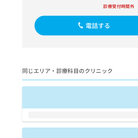
せ
こち
診療受付時間外
ち
らは
は
マイ
こ
ら
ナビ
ち
クリ
電話する
ら
ニッ
クナ
広
ビサ
広
資
イト
告
告
への
料
出
出
お問
の
稿
合せ
稿
ご
の
フォ
の
請
お
ーム
同じエリア・診療科目のクリニック
お
求
問
とな
問
りま
は
い
い
す。
こ
合
合
クリ
ち
わ
ニッ
わ
ら
せ
クの
せ
は
予
は
約・
こ
こ
無
症状
ち
ち
のご
料
ら
相談
ら
情
など
報
はで