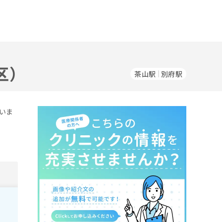
区）
茶山駅
別府駅
いま