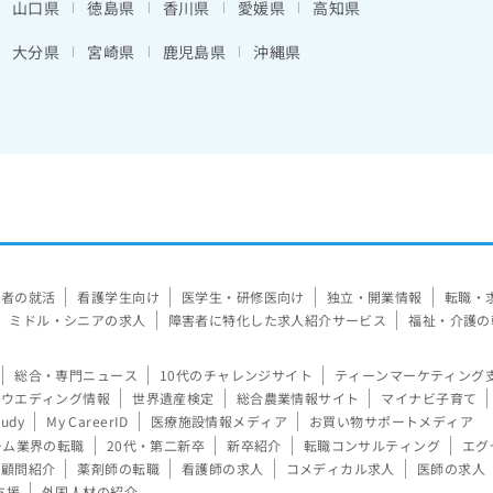
山口県
徳島県
香川県
愛媛県
高知県
大分県
宮崎県
鹿児島県
沖縄県
験者の就活
看護学生向け
医学生・研修医向け
独立・開業情報
転職・
ミドル・シニアの求人
障害者に特化した求人紹介サービス
福祉・介護の
総合・専門ニュース
10代のチャレンジサイト
ティーンマーケティング
ウエディング情報
世界遺産検定
総合農業情報サイト
マイナビ子育て
tudy
My CareerID
医療施設情報メディア
お買い物サポートメディア
ーム業界の転職
20代・第二新卒
新卒紹介
転職コンサルティング
エグ
顧問紹介
薬剤師の転職
看護師の求人
コメディカル求人
医師の求人
支援
外国人材の紹介