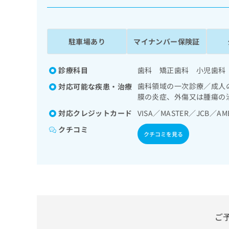
係
ク
者
リ
の
ニ
ッ
方
駐車場あり
マイナンバー保険証
ク
は
ナ
こ
ビ
診療科目
歯科 矯正歯科 小児歯科
ち
に
歯科領域の一次診療／成人
対応可能な疾患・治療
関
ら
膜の炎症、外傷又は腫瘍の
す
る
対応クレジットカード
VISA／MASTER／JCB／AM
お
広
広
クチコミ
問
クチコミを見る
告
告
い
出
代
合
稿
わ
理
の
せ
店
お
は
の
問
こ
い
方
ち
合
ら
は
ご
わ
こ