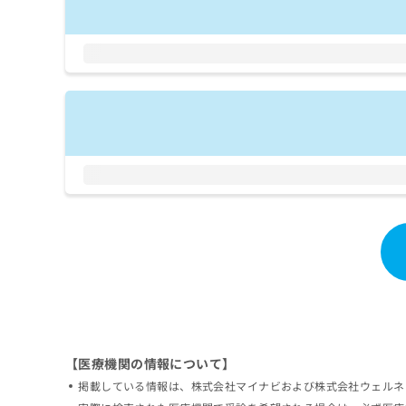
拡
資
きま
充
料
せん
の
ので
の
ご了
お
ご
承く
申
請
ださ
し
求
い。
込
は
み
こ
は
ち
こ
ら
ち
ら
無
料
掲
情
載
報
情
拡
報
充
の
の
修
お
【医療機関の情報について】
正
申
は
し
掲載している情報は、株式会社マイナビおよび株式会社ウェルネ
こ
込