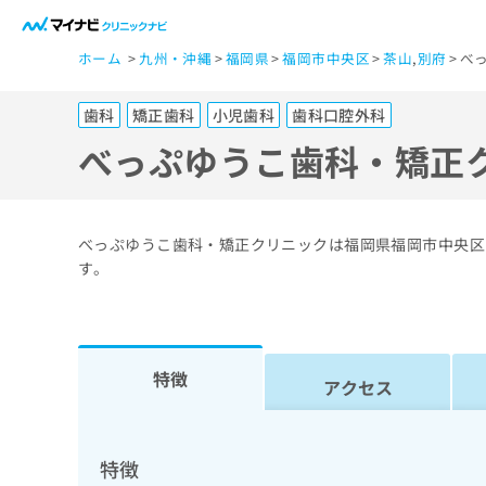
一
ホーム
九州・沖縄
福岡県
福岡市中央区
茶山
,
別府
べ
般
ユ
歯科
矯正歯科
小児歯科
歯科口腔外科
ー
ザ
べっぷゆうこ歯科・矯正
ー
の
方
べっぷゆうこ歯科・矯正クリニックは福岡県福岡市中央区
は
す。
こ
ち
ら
特徴
アクセス
医
マ
療
イ
ナ
関
特徴
ビ