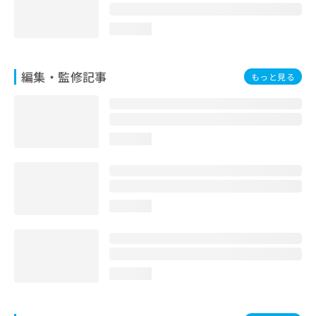
お
問
loading...
い
合
わ
編集・監修記事
もっと見る
せ
は
こ
ち
ら
loading...
loading...
loading...