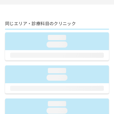
出
稿
クリ
資
稿
ニッ
の
料
クナ
の
お
の
ビサ
お
問
ご
イト
問
同じエリア・診療科目のクリニック
い
請
への
い
合
お問
求
合
合せ
わ
は
フォ
わ
loading...
せ
こ
ーム
せ
は
ち
loading...
とな
は
こ
ら
りま
こ
ち
す。
ち
ら
クリ
無
ら
ニッ
料
クの
資
loading...
情
予
料
報
約・
loading...
の
症状
拡
のご
ご
充
相談
請
の
など
求
お
はで
は
申
きま
loading...
こ
せん
し
ので
ち
loading...
込