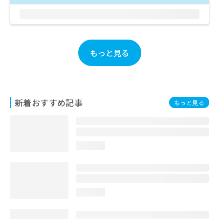
ご了
ら
み
承く
は
ださ
こ
無
い。
ち
料
ら
情
もっと見る
報
拡
掲
充
載
の
情
お
報
新着おすすめ記事
もっと見る
申
の
し
修
込
正
み
は
は
こ
loading...
こ
ち
ち
ら
ら
そ
loading...
の
他
の