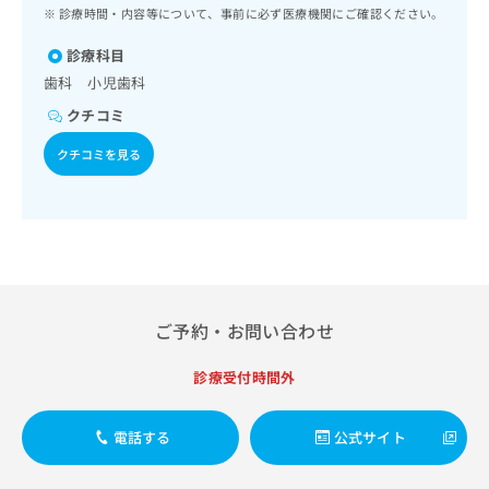
ッ
は
診療時間・内容等について、事前に必ず医療機関にご確認ください。
ク
こ
ナ
診療科目
ち
ビ
歯科 小児歯科
ら
に
クチコミ
関
広
す
広
クチコミを見る
告
る
告
代
お
出
理
問
稿
店
い
の
合
の
お
わ
方
問
せ
い
は
は
合
こ
ご予約・お問い合わせ
こ
わ
ち
ち
せ
ら
診療受付時間外
ら
は
こ
こち
ち
広
電話する
公式サイト
らは
広
ら
告
マイ
告
出
ナビ