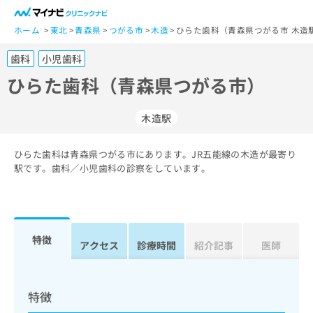
一
般
ホーム
東北
青森県
つがる市
木造
ひらた歯科（青森県つがる市 木造
ユ
歯科
小児歯科
ー
ザ
ひらた歯科（青森県つがる市）
ー
の
木造駅
方
は
こ
ひらた歯科は青森県つがる市にあります。JR五能線の木造が最寄り
駅です。歯科／小児歯科の診察をしています。
ち
ら
医
マ
療
イ
特徴
アクセス
診療時間
紹介記事
医師
関
ナ
係
ビ
者
ク
の
リ
特徴
方
ニ