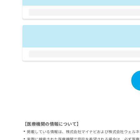
拡
資
きま
充
料
せん
の
ので
の
ご了
お
ご
承く
申
請
ださ
し
求
い。
込
は
み
こ
は
ち
こ
ら
ち
ら
無
料
掲
情
載
報
情
拡
報
充
の
の
修
お
【医療機関の情報について】
正
申
掲載している情報は、株式会社マイナビおよび株式会社ウェルネ
は
し
こ
実際に検索された医療機関で受診を希望される場合は、必ず医療
込