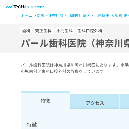
一
ホーム
関東
神奈川県
川崎市川崎区
小島新田
,
大師橋
,
東
般
ユ
歯科
矯正歯科
小児歯科
歯科口腔外科
ー
ザ
パール歯科医院（神奈川
ー
の
方
パール歯科医院は神奈川県川崎市川崎区にあります。京浜
は
小児歯科／歯科口腔外科の診察をしています。
こ
ち
ら
特徴
アクセス
医
マ
療
イ
ナ
関
特徴
ビ