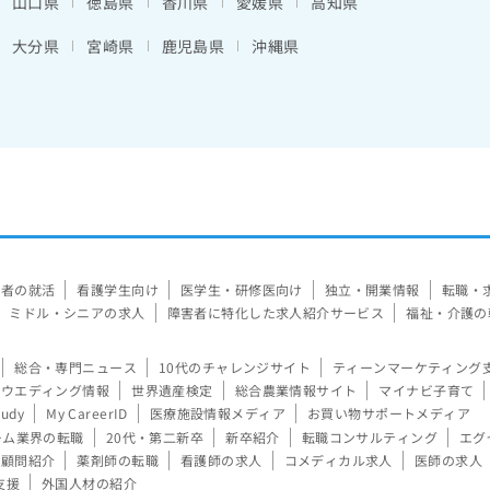
山口県
徳島県
香川県
愛媛県
高知県
大分県
宮崎県
鹿児島県
沖縄県
験者の就活
看護学生向け
医学生・研修医向け
独立・開業情報
転職・
ミドル・シニアの求人
障害者に特化した求人紹介サービス
福祉・介護の
総合・専門ニュース
10代のチャレンジサイト
ティーンマーケティング
ウエディング情報
世界遺産検定
総合農業情報サイト
マイナビ子育て
tudy
My CareerID
医療施設情報メディア
お買い物サポートメディア
ーム業界の転職
20代・第二新卒
新卒紹介
転職コンサルティング
エグ
顧問紹介
薬剤師の転職
看護師の求人
コメディカル求人
医師の求人
支援
外国人材の紹介