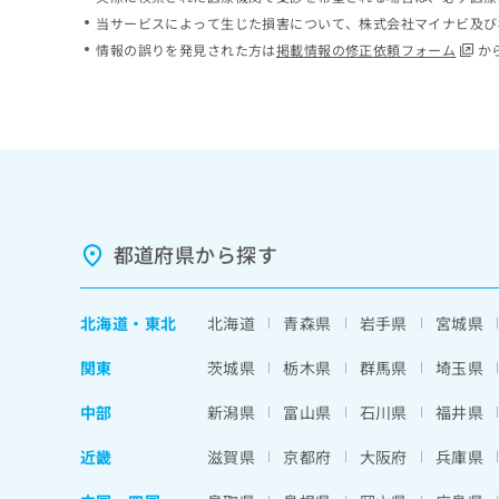
ち
み
当サービスによって生じた損害について、株式会社マイナビ及び
ら
は
情報の誤りを発見された方は
掲載情報の修正依頼フォーム
か
こ
ち
そ
ら
の
他
の
お
問
い
都道府県から探す
合
わ
せ
北海道
・
東北
北海道
青森県
岩手県
宮城県
は
こ
関東
茨城県
栃木県
群馬県
埼玉県
ち
ら
中部
新潟県
富山県
石川県
福井県
近畿
滋賀県
京都府
大阪府
兵庫県