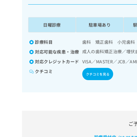
係
ク
者
リ
の
ニ
ッ
方
日曜診療
駐車場あり
ク
は
ナ
こ
ビ
診療科目
歯科 矯正歯科 小児歯科
ち
に
成人の歯科矯正治療／埋伏
対応可能な疾患・治療
関
ら
す
対応クレジットカード
VISA／MASTER／JCB／AM
る
クチコミ
お
クチコミを見る
広
広
問
告
告
い
出
代
合
稿
わ
理
の
せ
店
お
は
の
問
こ
い
方
ち
ご
合
ら
は
わ
こ