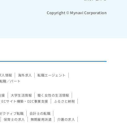
Copyright © Mynavi Corporation
求人情報
海外求人
転職エージェント
転職／パート
支援
大学生活情報
働く女性の生活情報
ECサイト構築・D2C事業支援
ふるさと納税
ゼクティブ転職
会計士の転職
保育士の求人
無期雇用派遣
介護の求人