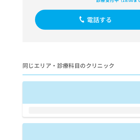
診療受付中
（18:00ま
せ
こち
ち
らは
は
マイ
こ
ら
ナビ
電話する
ち
クリ
ら
ニッ
クナ
広
ビサ
広
資
イト
告
告
への
料
出
出
お問
の
稿
合せ
稿
ご
の
同じエリア・診療科目のクリニック
フォ
の
請
お
ーム
お
求
問
とな
問
りま
は
い
い
す。
こ
合
合
クリ
ち
わ
ニッ
わ
ら
せ
クの
せ
は
予
は
約・
こ
こ
無
症状
ち
ち
のご
料
ら
相談
ら
情
など
報
はで