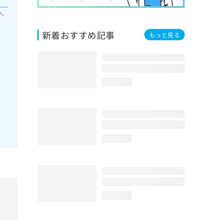
い。
新着おすすめ記事
もっと見る
loading...
loading...
loading...