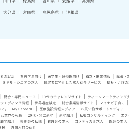
山口県
徳島県
香川県
愛媛県
高知県
大分県
宮崎県
鹿児島県
沖縄県
験者の就活
看護学生向け
医学生・研修医向け
独立・開業情報
転職・
ミドル・シニアの求人
障害者に特化した求人紹介サービス
福祉・介護の
総合・専門ニュース
10代のチャレンジサイト
ティーンマーケティング
ウエディング情報
世界遺産検定
総合農業情報サイト
マイナビ子育て
tudy
My CareerID
医療施設情報メディア
お買い物サポートメディア
ーム業界の転職
20代・第二新卒
新卒紹介
転職コンサルティング
エグ
顧問紹介
薬剤師の転職
看護師の求人
コメディカル求人
医師の求人
支援
外国人材の紹介