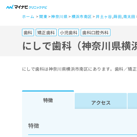
一
ホーム
関東
神奈川県
横浜市南区
井土ヶ谷
,
蒔田
,
南太田
般
ユ
歯科
矯正歯科
小児歯科
歯科口腔外科
ー
ザ
にしで歯科（神奈川県横
ー
の
方
にしで歯科は神奈川県横浜市南区にあります。歯科／矯正
は
こ
ち
ら
特徴
アクセス
医
マ
療
イ
特徴
ナ
関
ビ