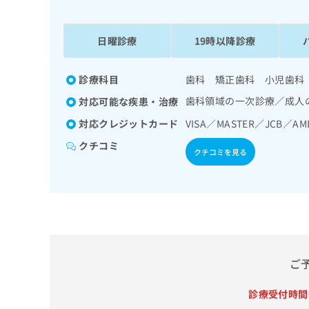
係
ク
者
リ
の
ニ
日曜診療
19時以降診療
ッ
方
ク
は
ナ
診療科目
歯科 矯正歯科 小児歯科
こ
ビ
歯科領域の一次診療／成人
対応可能な疾患・治療
ち
に
関
ら
対応クレジットカード
VISA／MASTER／JCB／AM
す
クチコミ
る
クチコミを見る
お
広
広
問
告
告
い
出
代
合
稿
わ
理
の
せ
店
お
は
の
問
こ
ご
い
方
ち
合
ら
は
診療受付時間
わ
こ