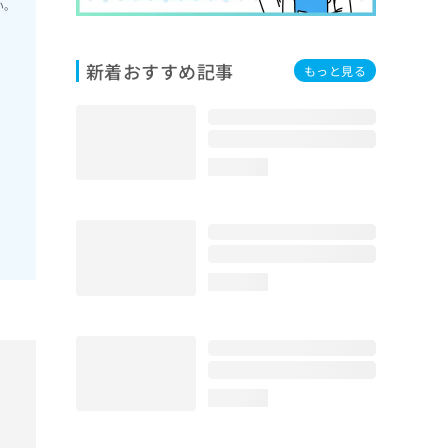
い。
新着おすすめ記事
もっと見る
loading...
loading...
loading...