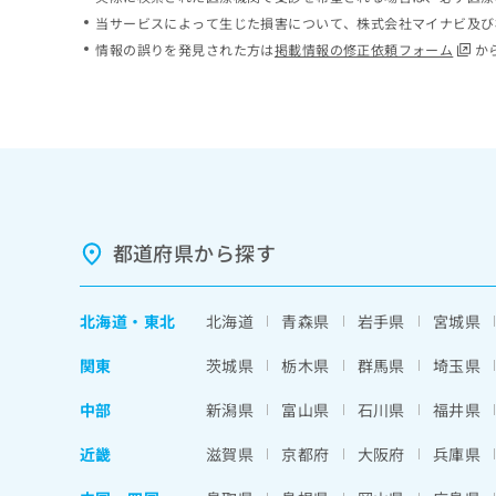
ち
み
当サービスによって生じた損害について、株式会社マイナビ及び
ら
は
情報の誤りを発見された方は
掲載情報の修正依頼フォーム
か
こ
ち
そ
ら
の
他
の
お
問
い
都道府県から探す
合
わ
せ
北海道
・
東北
北海道
青森県
岩手県
宮城県
は
こ
関東
茨城県
栃木県
群馬県
埼玉県
ち
ら
中部
新潟県
富山県
石川県
福井県
近畿
滋賀県
京都府
大阪府
兵庫県