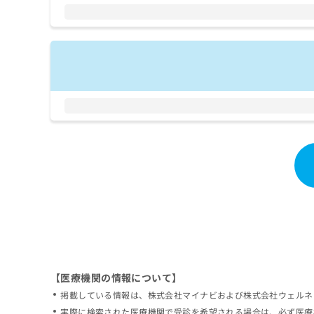
拡
資
きま
充
料
せん
の
ので
の
ご了
お
ご
承く
申
請
ださ
し
求
い。
込
は
み
こ
は
ち
こ
ら
ち
ら
無
料
掲
情
載
報
情
拡
報
充
の
の
修
お
【医療機関の情報について】
正
申
掲載している情報は、株式会社マイナビおよび株式会社ウェルネ
は
し
こ
実際に検索された医療機関で受診を希望される場合は、必ず医療
込