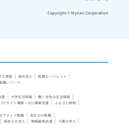
Copyright © Mynavi Corporation
求人情報
海外求人
転職エージェント
転職／パート
支援
大学生活情報
働く女性の生活情報
ECサイト構築・D2C事業支援
ふるさと納税
ゼクティブ転職
会計士の転職
保育士の求人
無期雇用派遣
介護の求人