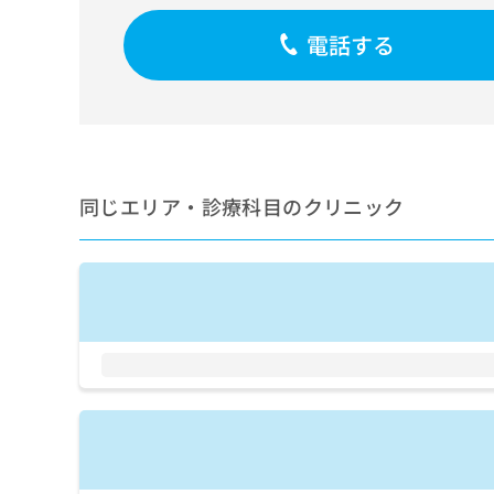
せ
こち
ち
らは
は
電話する
マイ
こ
ら
ナビ
ち
クリ
ら
ニッ
クナ
広
ビサ
広
資
イト
告
告
への
料
出
出
お問
の
稿
同じエリア・診療科目のクリニック
合せ
稿
ご
の
フォ
の
請
お
ーム
お
求
問
とな
問
りま
は
い
い
す。
こ
合
合
クリ
ち
わ
ニッ
わ
ら
せ
クの
せ
は
予
は
約・
こ
こ
無
症状
ち
ち
のご
料
ら
相談
ら
情
など
報
はで