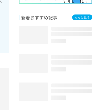
い。
新着おすすめ記事
もっと見る
loading...
loading...
loading...