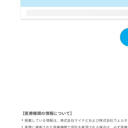
拡
資
きま
充
料
せん
の
ので
の
ご了
お
ご
承く
申
請
ださ
し
求
い。
込
は
み
こ
は
ち
こ
ら
ち
ら
無
料
掲
情
載
報
情
拡
報
充
の
の
修
お
【医療機関の情報について】
正
申
掲載している情報は、株式会社マイナビおよび株式会社ウェルネ
は
し
こ
実際に検索された医療機関で受診を希望される場合は、必ず医療
込