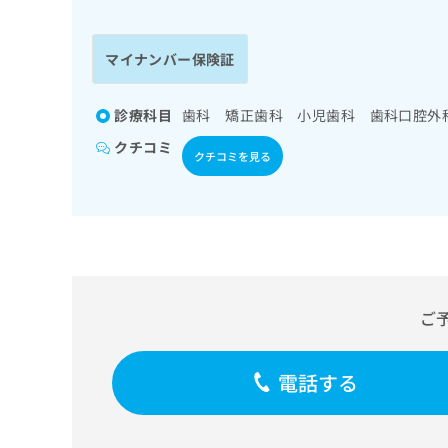
係
ク
者
リ
の
ニ
マイナンバー保険証
ッ
方
ク
は
ナ
診療科目
歯科 矯正歯科 小児歯科 歯科口腔外
こ
ビ
クチコミ
ち
に
クチコミを見る
関
ら
す
る
お
広
広
問
告
告
い
出
代
合
稿
わ
ご
理
の
せ
店
お
は
の
問
こ
電話する
い
方
ち
合
ら
は
わ
こ