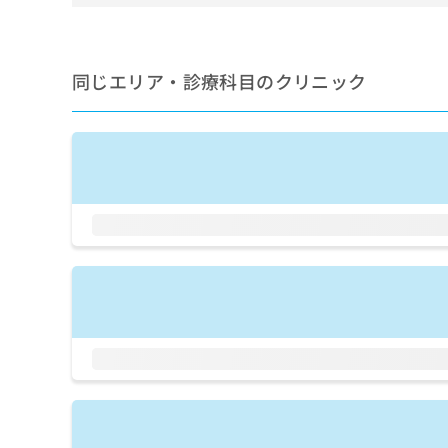
せ
こち
ち
らは
は
マイ
こ
ら
ナビ
ち
クリ
同じエリア・診療科目のクリニック
ら
ニッ
クナ
広
ビサ
広
資
イト
告
告
への
料
出
出
お問
の
稿
合せ
稿
ご
の
フォ
の
請
お
ーム
お
求
問
とな
問
りま
は
い
い
す。
こ
合
合
クリ
ち
わ
ニッ
わ
ら
せ
クの
せ
は
予
は
約・
こ
こ
無
症状
ち
ち
のご
料
ら
相談
ら
情
など
報
はで