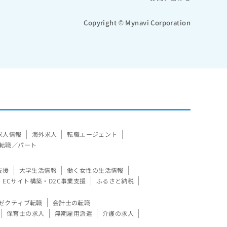
Copyright © Mynavi Corporation
求人情報
海外求人
転職エージェント
転職／パート
支援
大学生活情報
働く女性の生活情報
ECサイト構築・D2C事業支援
ふるさと納税
ゼクティブ転職
会計士の転職
保育士の求人
無期雇用派遣
介護の求人