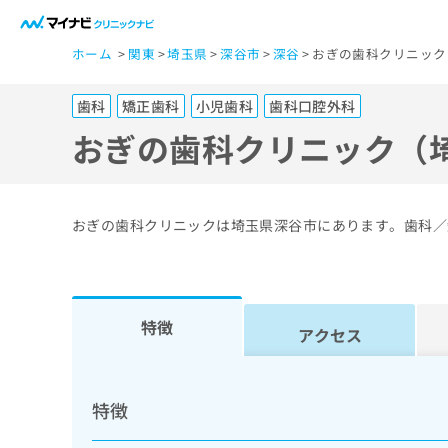
一
ホーム
関東
埼玉県
深谷市
深谷
おぎの歯科クリニック
般
ユ
歯科
矯正歯科
小児歯科
歯科口腔外科
ー
ザ
おぎの歯科クリニック（
ー
の
方
おぎの歯科クリニックは埼玉県深谷市にあります。歯科／
は
こ
ち
ら
特徴
アクセス
医
マ
療
イ
特徴
ナ
関
ビ