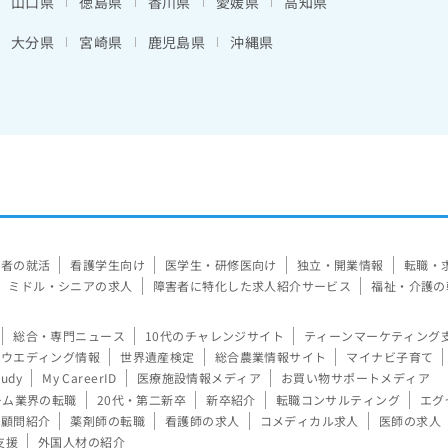
山口県
徳島県
香川県
愛媛県
高知県
大分県
宮崎県
鹿児島県
沖縄県
験者の就活
看護学生向け
医学生・研修医向け
独立・開業情報
転職・
ミドル・シニアの求人
障害者に特化した求人紹介サービス
福祉・介護の
総合・専門ニュース
10代のチャレンジサイト
ティーンマーケティング
ウエディング情報
世界遺産検定
総合農業情報サイト
マイナビ子育て
tudy
My CareerID
医療施設情報メディア
お買い物サポートメディア
ーム業界の転職
20代・第二新卒
新卒紹介
転職コンサルティング
エグ
顧問紹介
薬剤師の転職
看護師の求人
コメディカル求人
医師の求人
支援
外国人材の紹介