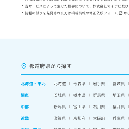
ち
み
当サービスによって生じた損害について、株式会社マイナビ及び
ら
は
情報の誤りを発見された方は
掲載情報の修正依頼フォーム
か
こ
ち
そ
ら
の
他
の
お
問
い
都道府県から探す
合
わ
せ
北海道
・
東北
北海道
青森県
岩手県
宮城県
は
こ
関東
茨城県
栃木県
群馬県
埼玉県
ち
ら
中部
新潟県
富山県
石川県
福井県
近畿
滋賀県
京都府
大阪府
兵庫県