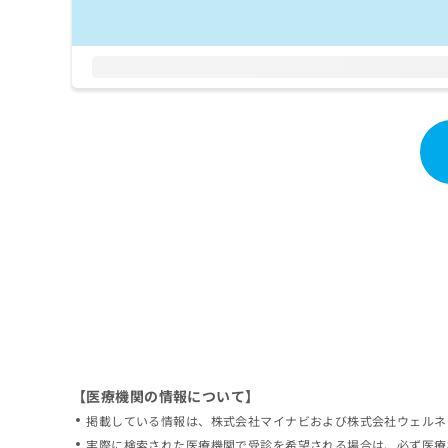
拡
資
きま
充
料
せん
の
ので
の
ご了
お
ご
承く
申
請
ださ
し
求
い。
込
は
み
こ
は
ち
こ
ら
ち
ら
無
料
掲
情
載
報
情
拡
報
充
の
の
修
お
【医療機関の情報について】
正
申
掲載している情報は、株式会社マイナビおよび株式会社ウェルネ
は
し
こ
実際に検索された医療機関で受診を希望される場合は、必ず医療
込