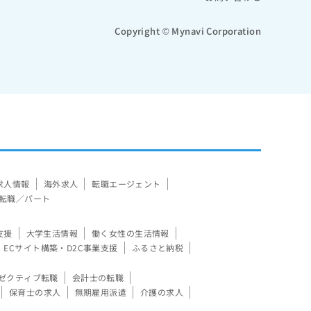
Copyright © Mynavi Corporation
求人情報
海外求人
転職エージェント
転職／パート
支援
大学生活情報
働く女性の生活情報
ECサイト構築・D2C事業支援
ふるさと納税
ゼクティブ転職
会計士の転職
保育士の求人
無期雇用派遣
介護の求人