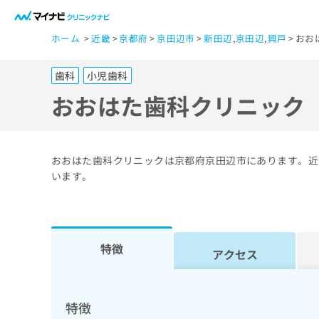
一
ホーム
近畿
京都府
京田辺市
新田辺
,
京田辺
,
興戸
おお
般
ユ
歯科
小児歯科
ー
ザ
おおはた歯科クリニック
ー
の
方
おおはた歯科クリニックは京都府京田辺市にあります。近
は
います。
こ
ち
ら
特徴
アクセス
医
マ
療
イ
ナ
関
特徴
ビ