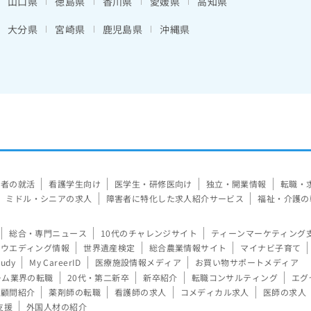
山口県
徳島県
香川県
愛媛県
高知県
大分県
宮崎県
鹿児島県
沖縄県
験者の就活
看護学生向け
医学生・研修医向け
独立・開業情報
転職・
ミドル・シニアの求人
障害者に特化した求人紹介サービス
福祉・介護の
総合・専門ニュース
10代のチャレンジサイト
ティーンマーケティング
ウエディング情報
世界遺産検定
総合農業情報サイト
マイナビ子育て
tudy
My CareerID
医療施設情報メディア
お買い物サポートメディア
ーム業界の転職
20代・第二新卒
新卒紹介
転職コンサルティング
エグ
顧問紹介
薬剤師の転職
看護師の求人
コメディカル求人
医師の求人
支援
外国人材の紹介