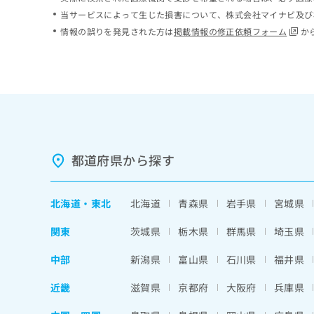
ち
み
当サービスによって生じた損害について、株式会社マイナビ及び
ら
は
情報の誤りを発見された方は
掲載情報の修正依頼フォーム
か
こ
ち
そ
ら
の
他
の
お
問
い
都道府県から探す
合
わ
せ
北海道
・
東北
北海道
青森県
岩手県
宮城県
は
こ
関東
茨城県
栃木県
群馬県
埼玉県
ち
ら
中部
新潟県
富山県
石川県
福井県
近畿
滋賀県
京都府
大阪府
兵庫県