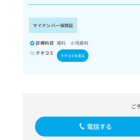
係
ク
者
リ
の
ニ
ッ
方
マイナンバー保険証
ク
は
ナ
こ
ビ
診療科目
歯科 小児歯科
ち
に
クチコミ
関
ら
クチコミを見る
す
る
お
広
広
問
告
告
い
出
代
合
稿
わ
理
の
せ
ご
店
お
は
の
問
こ
い
方
ち
電話する
合
ら
は
わ
こ