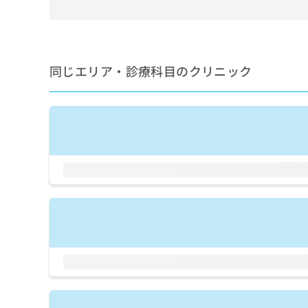
せ
こち
ち
らは
は
マイ
こ
ら
ナビ
ち
クリ
ら
ニッ
同じエリア・診療科目のクリニック
クナ
広
ビサ
広
資
イト
告
告
への
料
出
出
お問
の
稿
合せ
稿
ご
の
フォ
の
請
お
ーム
お
求
問
とな
問
りま
は
い
い
す。
こ
合
合
クリ
ち
わ
ニッ
わ
ら
せ
クの
せ
は
予
は
約・
こ
こ
無
症状
ち
ち
のご
料
ら
相談
ら
情
など
報
はで