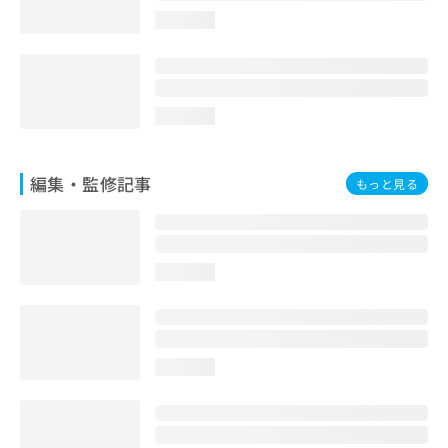
お
loading...
問
い
合
わ
せ
loading...
は
こ
ち
編集・監修記事
もっと見る
ら
loading...
loading...