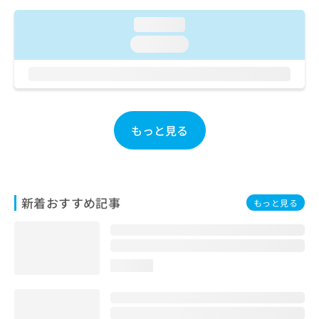
ご了
ら
み
承く
は
loading...
ださ
こ
無
い。
loading...
ち
料
ら
情
報
拡
掲
充
載
の
情
もっと見る
お
報
申
の
し
修
込
正
み
は
新着おすすめ記事
もっと見る
は
こ
こ
ち
ち
ら
ら
loading...
そ
の
他
の