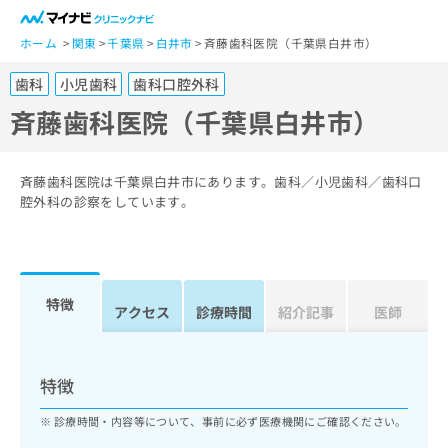
一
般
ホーム
関東
千葉県
白井市
斉藤歯科医院（千葉県白井市）
ユ
歯科
小児歯科
歯科口腔外科
ー
ザ
斉藤歯科医院（千葉県白井市）
ー
の
方
斉藤歯科医院は千葉県白井市にあります。歯科／小児歯科／歯科口
は
腔外科の診察をしています。
こ
ち
ら
特徴
医
アクセス
診療時間
紹介記事
医師
マ
療
イ
関
ナ
係
ビ
特徴
者
ク
の
リ
診療時間・内容等について、事前に必ず医療機関にご確認ください。
方
ニ