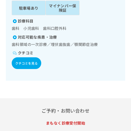
ッ
は
マイナンバー保
駐車場あり
ク
こ
険証
ナ
ち
ビ
診療科目
ら
に
歯科 小児歯科 歯科口腔外科
関
広
対応可能な疾患・治療
す
広
告
る
歯科領域の一次診療／埋伏歯抜歯／顎関節症治療
告
代
お
出
クチコミ
理
問
稿
店
い
の
クチコミを見る
合
の
お
わ
方
問
せ
い
は
は
合
こ
こ
わ
ち
ち
せ
ら
ら
は
こ
ご予約・お問い合わせ
こち
ち
広
らは
広
ら
告
まもなく診療受付開始
マイ
告
出
ナビ