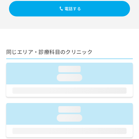
出
稿
クリ
資
稿
ニッ
電話する
の
料
クナ
の
お
の
ビサ
お
問
ご
イト
問
い
請
への
い
合
お問
求
合
合せ
わ
は
フォ
わ
せ
こ
ーム
同じエリア・診療科目のクリニック
せ
は
ち
とな
は
こ
ら
りま
こ
ち
す。
loading...
ち
ら
クリ
無
ら
ニッ
loading...
料
クの
資
情
予
料
報
約・
の
症状
拡
のご
ご
充
相談
loading...
請
の
など
求
お
loading...
はで
は
申
きま
こ
せん
し
ので
ち
込