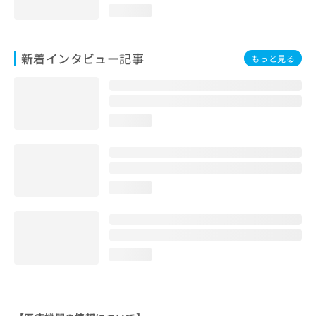
loading...
新着インタビュー記事
もっと見る
loading...
loading...
loading...