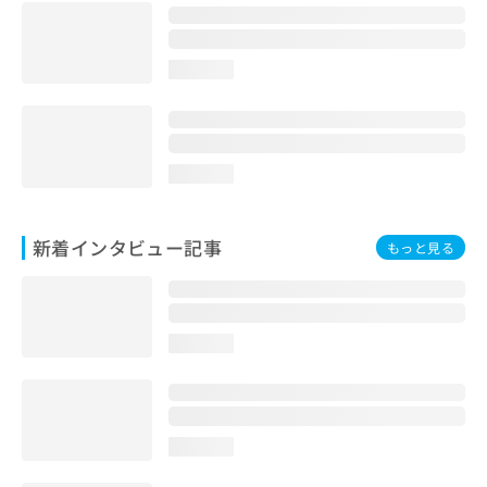
loading...
loading...
新着インタビュー記事
もっと見る
loading...
loading...