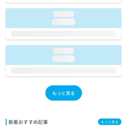
ご了
ら
み
承く
は
ださ
loading...
こ
無
い。
ち
料
loading...
ら
情
報
拡
掲
充
載
の
情
loading...
お
報
loading...
申
の
し
修
込
正
み
は
は
こ
こ
ち
もっと見る
ち
ら
ら
そ
の
他
新着おすすめ記事
もっと見る
の