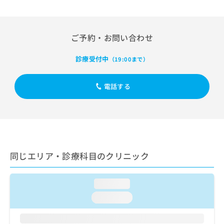
出
稿
クリ
資
稿
ニッ
の
料
クナ
の
お
の
ビサ
お
問
ご
ご予約・お問い合わせ
イト
問
い
請
への
い
合
お問
求
診療受付中
（19:00まで）
合
合せ
わ
は
フォ
わ
せ
こ
ーム
せ
は
ち
電話する
とな
は
こ
ら
りま
こ
ち
す。
ち
ら
クリ
無
ら
ニッ
料
クの
資
情
予
料
報
約・
同じエリア・診療科目のクリニック
の
症状
拡
のご
ご
充
相談
請
の
など
loading...
求
お
はで
は
loading...
申
きま
こ
せん
し
ので
ち
込