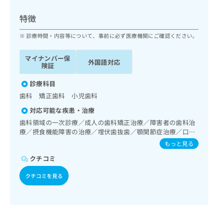
ッ
は
ク
こ
特徴
ナ
ち
ビ
診療時間・内容等について、事前に必ず医療機関にご確認ください。
ら
に
関
マイナンバー保
広
外国語対応
す
広
険証
告
る
告
代
お
診療科目
出
理
問
稿
歯科 矯正歯科 小児歯科
店
い
の
対応可能な疾患・治療
合
の
お
わ
歯科領域の一次診療／成人の歯科矯正治療／障害者の歯科治
方
問
せ
療／摂食機能障害の治療／埋伏歯抜歯／顎関節症治療／口
い
は
唇、舌若しくは口腔粘膜の炎症、外傷又は腫瘍の治療
は
合
もっと見る
こ
こ
わ
ち
クチコミ
ち
せ
ら
ら
は
クチコミを見る
こ
こち
ち
広
らは
広
ら
告
マイ
告
出
ナビ