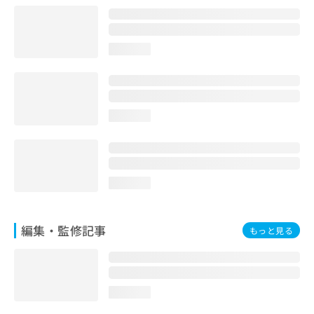
お
問
い
loading...
合
わ
せ
は
こ
loading...
ち
ら
loading...
編集・監修記事
もっと見る
loading...