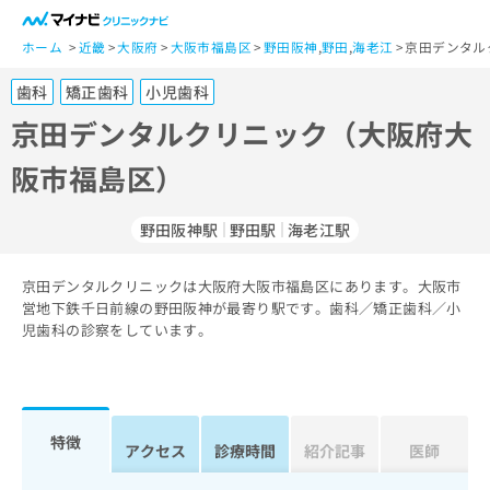
一
般
ホーム
近畿
大阪府
大阪市福島区
野田阪神
,
野田
,
海老江
京田デンタル
ユ
歯科
矯正歯科
小児歯科
ー
ザ
京田デンタルクリニック（大阪府大
ー
阪市福島区）
の
方
は
野田阪神駅
野田駅
海老江駅
こ
ち
京田デンタルクリニックは大阪府大阪市福島区にあります。大阪市
ら
営地下鉄千日前線の野田阪神が最寄り駅です。歯科／矯正歯科／小
児歯科の診察をしています。
医
マ
療
イ
関
ナ
係
ビ
者
ク
特徴
アクセス
診療時間
紹介記事
医師
の
リ
方
ニ