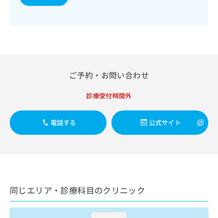
出
稿
クリ
資
稿
ニッ
の
料
クナ
の
お
の
ビサ
お
問
ご
イト
問
い
請
への
い
合
お問
求
合
合せ
わ
は
フォ
わ
せ
こ
ご予約・お問い合わせ
ーム
せ
は
ち
とな
は
こ
ら
りま
診療受付時間外
こ
ち
す。
ち
ら
クリ
無
ら
ニッ
電話する
公式サイト
料
クの
資
情
予
料
報
約・
の
症状
拡
のご
ご
充
相談
請
の
など
求
お
はで
同じエリア・診療科目のクリニック
は
申
きま
こ
せん
し
ので
ち
込
loading...