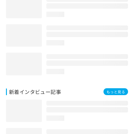
loading...
loading...
loading...
新着インタビュー記事
もっと見る
loading...