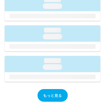
ご了
ら
み
承く
loading...
は
ださ
こ
無
い。
ち
料
ら
情
報
loading...
拡
掲
充
載
loading...
の
情
お
報
申
の
し
修
込
正
loading...
み
は
loading...
は
こ
こ
ち
ち
ら
ら
そ
の
もっと見る
他
の