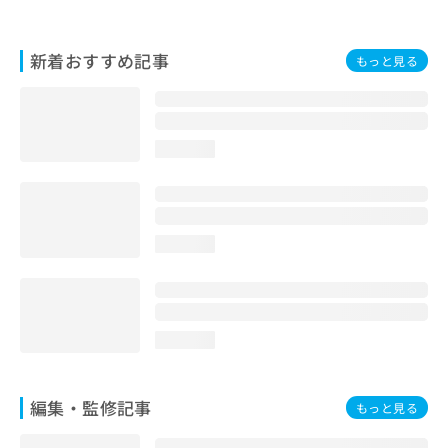
お
問
い
新着おすすめ記事
もっと見る
合
わ
せ
は
loading...
こ
ち
ら
loading...
loading...
編集・監修記事
もっと見る