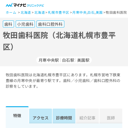
一
般
ホーム
北海道
北海道
札幌市豊平区
月寒中央
,
白石
,
美園
牧田歯科医院
ユ
歯科
小児歯科
歯科口腔外科
ー
ザ
牧田歯科医院（北海道札幌市豊平
ー
区）
の
方
は
月寒中央駅
白石駅
美園駅
こ
ち
牧田歯科医院は北海道札幌市豊平区にあります。札幌市営地下鉄東
ら
豊線の月寒中央が最寄り駅です。歯科／小児歯科／歯科口腔外科の
診察をしています。
医
マ
療
イ
関
ナ
係
ビ
者
ク
特徴
アクセス
診療時間
紹介記事
医師
の
リ
方
ニ