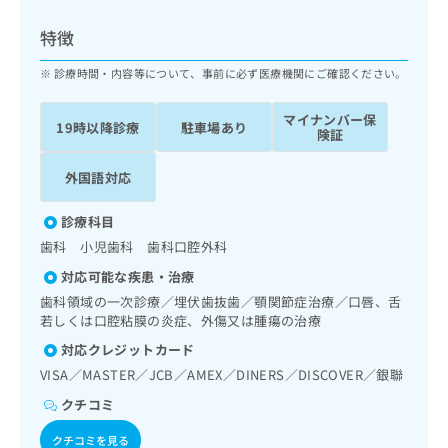
ッ
は
ク
こ
特徴
ナ
ち
ビ
診療時間・内容等について、事前に必ず医療機関にご確認ください。
ら
に
関
マイナンバー保
広
19時以降診療
駐車場あり
す
広
険証
告
る
告
代
お
出
外国語対応
理
問
稿
店
い
の
診療科目
合
の
お
歯科 小児歯科 歯科口腔外科
わ
方
問
せ
い
は
対応可能な疾患・治療
は
合
こ
歯科領域の一次診療／埋伏歯抜歯／顎関節症治療／口唇、舌
こ
わ
ち
若しくは口腔粘膜の炎症、外傷又は腫瘍の治療
ち
せ
ら
対応クレジットカード
ら
は
こ
VISA／MASTER／JCB／AMEX／DINERS／DISCOVER／銀聯
こち
ち
広
クチコミ
らは
広
ら
告
マイ
告
出
ナビ
クチコミを見る