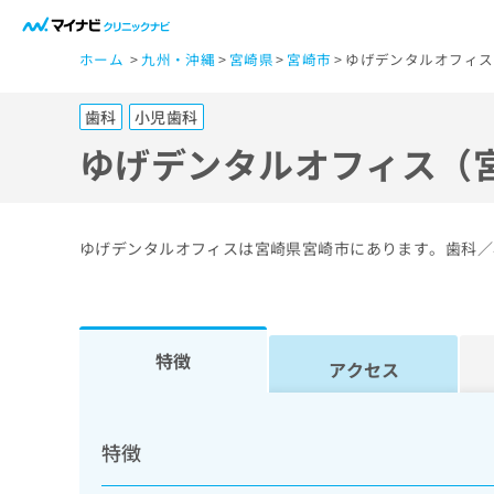
一
ホーム
九州・沖縄
宮崎県
宮崎市
ゆげデンタルオフィス
般
ユ
歯科
小児歯科
ー
ザ
ゆげデンタルオフィス（
ー
の
方
ゆげデンタルオフィスは宮崎県宮崎市にあります。歯科／
は
こ
ち
ら
特徴
アクセス
医
マ
療
イ
特徴
ナ
関
ビ