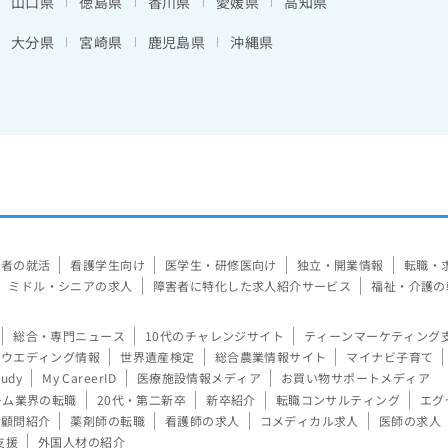
山口県
徳島県
香川県
愛媛県
高知県
大分県
宮崎県
鹿児島県
沖縄県
験者の就活
看護学生向け
医学生・研修医向け
独立・開業情報
転職・
ミドル・シニアの求人
障害者に特化した求人紹介サービス
福祉・介護の
総合・専門ニュース
10代のチャレンジサイト
ティーンマーケティング
ウエディング情報
世界遺産検定
総合農業情報サイト
マイナビ子育て
tudy
My CareerID
医療施設情報メディア
お買い物サポートメディア
ーム業界の転職
20代・第二新卒
新卒紹介
転職コンサルティング
エグ
顧問紹介
薬剤師の転職
看護師の求人
コメディカル求人
医師の求人
支援
外国人材の紹介