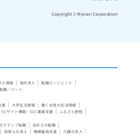
Copyright © Mynavi Corporation
求人情報
海外求人
転職エージェント
転職／パート
支援
大学生活情報
働く女性の生活情報
ECサイト構築・D2C事業支援
ふるさと納税
ゼクティブ転職
会計士の転職
保育士の求人
無期雇用派遣
介護の求人