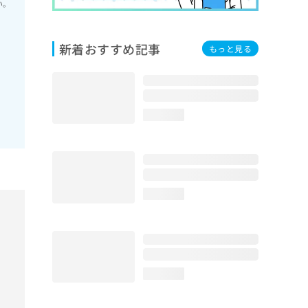
い。
新着おすすめ記事
もっと見る
loading...
loading...
loading...