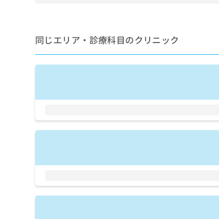
せ
こち
ち
らは
は
マイ
こ
ら
ナビ
ち
クリ
同じエリア・診療科目のクリニック
ら
ニッ
クナ
広
ビサ
広
資
イト
告
告
への
料
出
出
お問
の
稿
合せ
稿
ご
の
フォ
の
請
お
ーム
お
求
問
とな
問
りま
は
い
い
す。
こ
合
合
クリ
ち
わ
ニッ
わ
ら
せ
クの
せ
は
予
は
約・
こ
こ
無
症状
ち
ち
のご
料
ら
相談
ら
情
など
報
はで