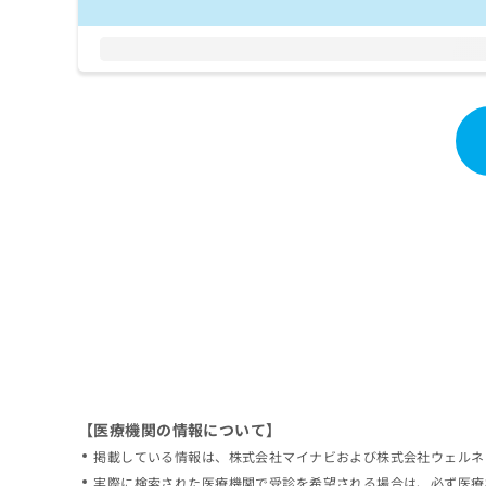
拡
資
きま
充
料
せん
の
ので
の
ご了
お
ご
承く
申
請
ださ
し
求
い。
込
は
み
こ
は
ち
こ
ら
ち
ら
無
料
掲
情
載
報
情
拡
報
充
の
の
修
お
【医療機関の情報について】
正
申
掲載している情報は、株式会社マイナビおよび株式会社ウェルネ
は
し
こ
実際に検索された医療機関で受診を希望される場合は、必ず医療
込