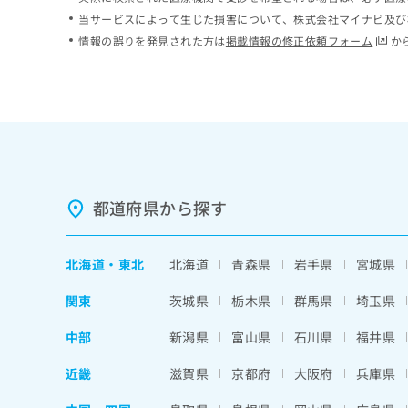
ち
み
当サービスによって生じた損害について、株式会社マイナビ及び
ら
は
情報の誤りを発見された方は
掲載情報の修正依頼フォーム
か
こ
ち
そ
ら
の
他
の
お
問
い
都道府県から探す
合
わ
せ
北海道
・
東北
北海道
青森県
岩手県
宮城県
は
こ
関東
茨城県
栃木県
群馬県
埼玉県
ち
ら
中部
新潟県
富山県
石川県
福井県
近畿
滋賀県
京都府
大阪府
兵庫県