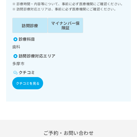
ッ
は
診療時間・内容等について、事前に必ず医療機関にご確認ください。
ク
訪問診療対応エリアは、事前に必ず医療機関にご確認ください。
こ
ナ
ち
ビ
マイナンバー保
ら
訪問診療
に
険証
関
広
診療科目
す
広
告
る
歯科
告
代
お
出
訪問診療対応エリア
理
問
稿
多摩市
店
い
の
合
の
お
クチコミ
わ
方
問
せ
クチコミを見る
い
は
は
合
こ
こ
わ
ち
ち
せ
ら
ら
は
こ
こち
ち
広
らは
広
ら
告
マイ
ご予約・お問い合わせ
告
出
ナビ