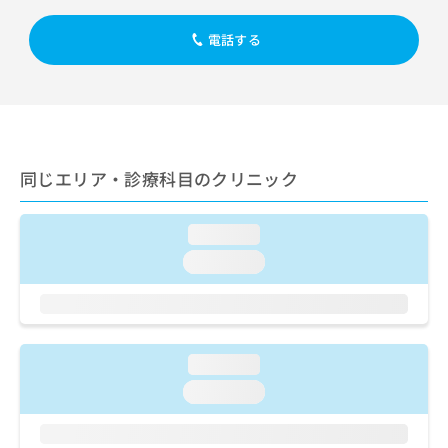
出
稿
クリ
資
稿
ニッ
の
料
電話する
クナ
の
お
の
ビサ
お
問
ご
イト
問
い
請
への
い
合
お問
求
合
合せ
わ
は
フォ
わ
せ
こ
ーム
せ
は
ち
同じエリア・診療科目のクリニック
とな
は
こ
ら
りま
こ
ち
す。
ち
ら
クリ
loading...
無
ら
ニッ
料
loading...
クの
資
情
予
料
報
約・
の
症状
拡
のご
ご
充
相談
請
の
loading...
など
求
お
はで
loading...
は
申
きま
こ
せん
し
ので
ち
込