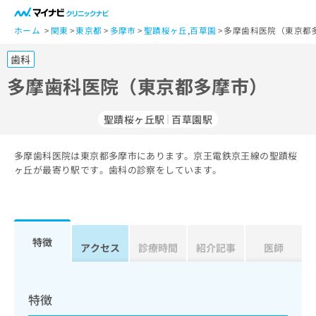
一
般
ホーム
関東
東京都
多摩市
聖蹟桜ヶ丘
,
百草園
多摩歯科医院（東京都
ユ
歯科
ー
ザ
多摩歯科医院（東京都多摩市）
ー
の
聖蹟桜ヶ丘駅
百草園駅
方
は
こ
多摩歯科医院は東京都多摩市にあります。京王電鉄京王線の聖蹟桜
ヶ丘が最寄り駅です。歯科の診察をしています。
ち
ら
医
マ
療
イ
特徴
アクセス
診療時間
紹介記事
医師
関
ナ
係
ビ
者
ク
の
リ
特徴
方
ニ