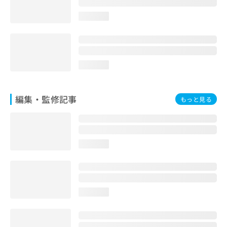
お
問
loading...
い
合
わ
せ
loading...
は
こ
ち
編集・監修記事
ら
もっと見る
loading...
loading...