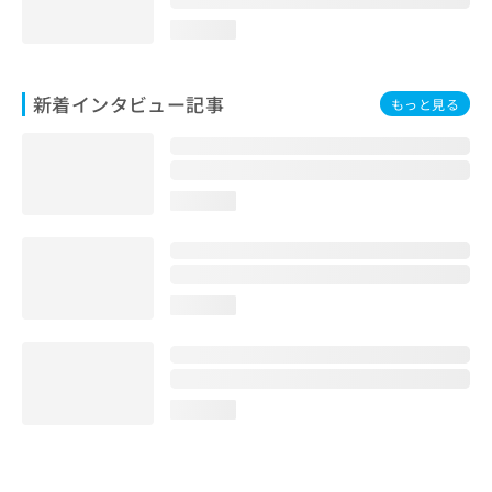
loading...
新着インタビュー記事
もっと見る
loading...
loading...
loading...