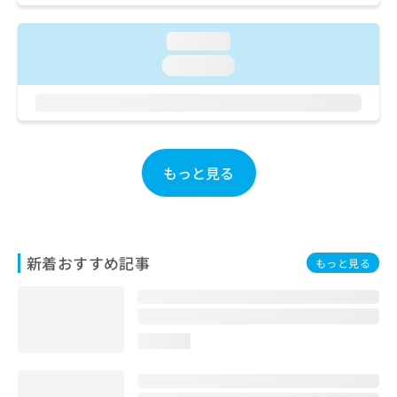
ご了
ら
み
承く
は
ださ
loading...
こ
無
い。
ち
料
loading...
ら
情
報
拡
掲
充
載
の
情
もっと見る
お
報
申
の
し
修
込
正
み
は
は
新着おすすめ記事
こ
もっと見る
こ
ち
ち
ら
ら
そ
loading...
の
他
の