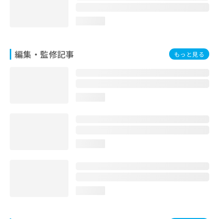
お
問
loading...
い
合
わ
編集・監修記事
もっと見る
せ
は
こ
ち
ら
loading...
loading...
loading...