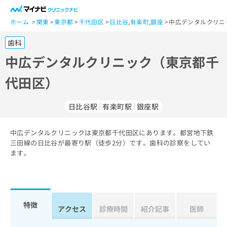
一
般
ホーム
関東
東京都
千代田区
日比谷
,
有楽町
,
銀座
中広デンタルクリニ
ユ
歯科
ー
ザ
中広デンタルクリニック（東京都千
ー
代田区）
の
方
は
日比谷駅
有楽町駅
銀座駅
こ
ち
中広デンタルクリニックは東京都千代田区にあります。都営地下鉄
ら
三田線の日比谷が最寄り駅（徒歩2分）です。歯科の診察をしてい
ます。
医
マ
療
イ
関
ナ
係
ビ
者
ク
特徴
アクセス
診療時間
紹介記事
医師
の
リ
方
ニ