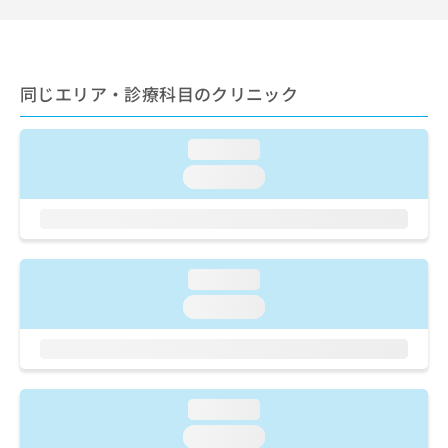
出
稿
クリ
資
稿
ニッ
の
料
クナ
の
お
の
ビサ
お
問
ご
イト
問
い
同じエリア・診療科目のクリニック
請
への
い
合
お問
求
合
合せ
わ
は
フォ
わ
せ
loading...
こ
ーム
せ
は
ち
loading...
とな
は
こ
ら
りま
こ
ち
す。
ち
ら
クリ
無
ら
ニッ
料
クの
資
情
loading...
予
料
報
約・
loading...
の
症状
拡
のご
ご
充
相談
請
の
など
求
お
はで
は
申
きま
loading...
こ
せん
し
ので
ち
loading...
込