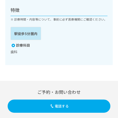
ッ
は
ク
こ
特徴
ナ
ち
ビ
診療時間・内容等について、事前に必ず医療機関にご確認ください。
ら
に
関
広
駅徒歩5分圏内
す
広
告
る
告
代
お
診療科目
出
理
問
稿
歯科
店
い
の
合
の
お
わ
方
問
せ
い
は
は
合
こ
こ
わ
ち
ち
せ
ら
ご予約・お問い合わせ
ら
は
こ
こち
ち
広
電話する
らは
広
ら
告
マイ
告
出
ナビ