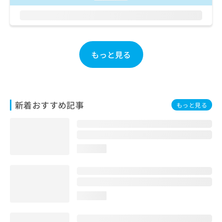
ご了
ら
み
承く
は
ださ
こ
無
い。
ち
料
ら
情
もっと見る
報
拡
掲
充
載
の
情
お
報
新着おすすめ記事
申
もっと見る
の
し
修
込
正
み
は
は
こ
loading...
こ
ち
ち
ら
ら
そ
loading...
の
他
の