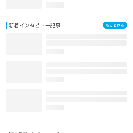
loading...
新着インタビュー記事
もっと見る
loading...
loading...
loading...