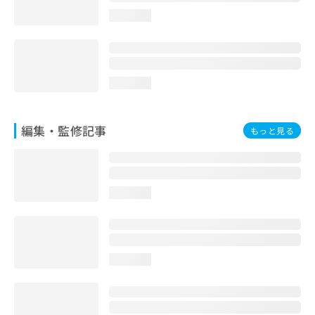
お
loading...
問
い
合
わ
せ
loading...
は
こ
ち
編集・監修記事
もっと見る
ら
loading...
loading...