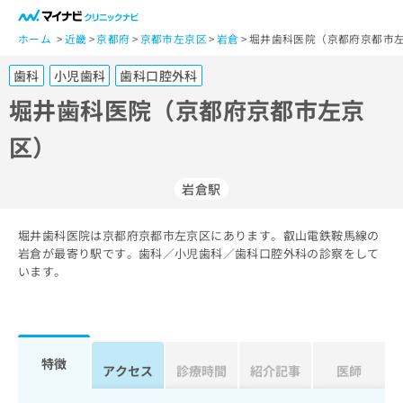
一
般
ホーム
近畿
京都府
京都市左京区
岩倉
堀井歯科医院（京都府京都市左
ユ
歯科
小児歯科
歯科口腔外科
ー
ザ
堀井歯科医院（京都府京都市左京
ー
区）
の
方
は
岩倉駅
こ
ち
堀井歯科医院は京都府京都市左京区にあります。叡山電鉄鞍馬線の
ら
岩倉が最寄り駅です。歯科／小児歯科／歯科口腔外科の診察をして
います。
医
マ
療
イ
関
ナ
係
ビ
者
ク
特徴
アクセス
診療時間
紹介記事
医師
の
リ
方
ニ