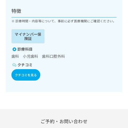
ッ
は
ク
こ
特徴
ナ
ち
ビ
診療時間・内容等について、事前に必ず医療機関にご確認ください。
ら
に
関
マイナンバー保
広
す
広
険証
告
る
告
代
お
診療科目
出
理
問
稿
歯科 小児歯科 歯科口腔外科
店
い
の
クチコミ
合
の
お
わ
方
問
クチコミを見る
せ
い
は
は
合
こ
こ
わ
ち
ち
せ
ら
ら
は
こ
こち
ち
広
らは
広
ら
告
ご予約・お問い合わせ
マイ
告
出
ナビ