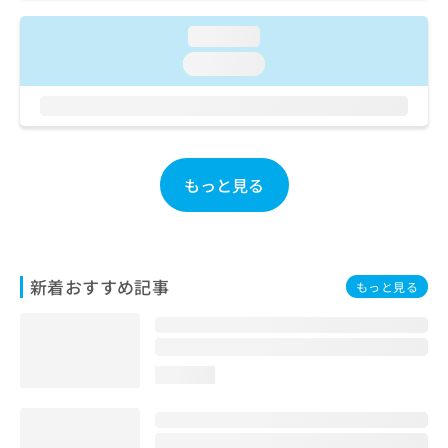
ご了
ら
み
承く
は
loading...
ださ
こ
無
い。
loading...
ち
料
ら
情
報
拡
掲
充
載
の
情
もっと見る
お
報
申
の
し
修
込
正
み
は
新着おすすめ記事
もっと見る
は
こ
こ
ち
ち
ら
ら
loading...
そ
の
他
の