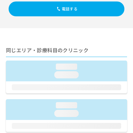
出
稿
クリ
資
稿
ニッ
の
電話する
料
クナ
の
お
の
ビサ
お
問
ご
イト
問
い
請
への
い
合
お問
求
合
合せ
わ
は
フォ
わ
せ
こ
ーム
せ
同じエリア・診療科目のクリニック
は
ち
とな
は
こ
ら
りま
こ
ち
す。
loading...
ち
ら
クリ
無
ら
ニッ
loading...
料
クの
資
情
予
料
報
約・
の
症状
拡
のご
ご
充
相談
loading...
請
の
など
求
お
loading...
はで
は
申
きま
こ
せん
し
ので
ち
込