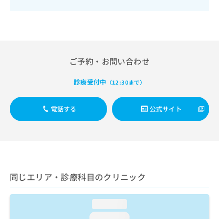
出
稿
クリ
資
稿
ニッ
の
料
クナ
の
お
の
ビサ
お
問
ご
イト
問
い
請
への
い
合
お問
求
ご予約・お問い合わせ
合
合せ
わ
は
フォ
わ
せ
こ
ーム
せ
診療受付中
は
（12:30まで）
ち
とな
は
こ
ら
りま
こ
ち
す。
電話する
公式サイト
ち
ら
クリ
無
ら
ニッ
料
クの
資
情
予
料
報
約・
の
症状
拡
のご
ご
充
相談
請
の
同じエリア・診療科目のクリニック
など
求
お
はで
は
申
きま
こ
せん
loading...
し
ので
ち
込
loading...