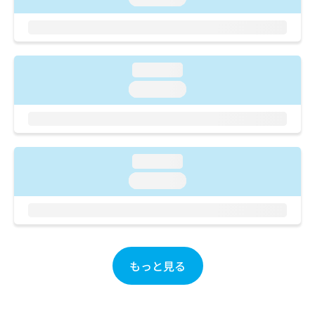
ご了
ら
み
承く
は
ださ
こ
無
い。
ち
料
ら
情
loading...
報
loading...
拡
掲
充
載
の
情
お
報
申
の
loading...
し
修
込
正
loading...
み
は
は
こ
こ
ち
ち
ら
ら
もっと見る
そ
の
他
の