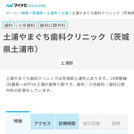
一
般
ホーム
関東
茨城県
土浦市
土浦
土浦やまぐち歯科クリニック（茨城県
ユ
歯科
小児歯科
歯科口腔外科
ー
ザ
土浦やまぐち歯科クリニック（茨城
ー
県土浦市）
の
方
は
土浦駅
こ
ち
土浦やまぐち歯科クリニックは茨城県土浦市にあります。JR常磐線
ら
(日暮里～水戸)の土浦が最寄り駅です。歯科／小児歯科／歯科口腔
外科の診察をしています。
医
マ
療
イ
関
ナ
係
ビ
者
ク
特徴
アクセス
診療時間
紹介記事
医師
の
リ
方
ニ