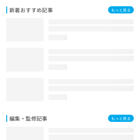
お
新着おすすめ記事
もっと見る
問
い
合
わ
せ
loading...
は
こ
ち
ら
loading...
loading...
編集・監修記事
もっと見る