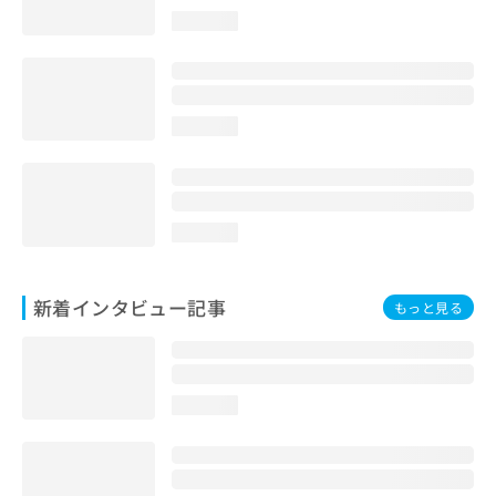
loading...
loading...
loading...
新着インタビュー記事
もっと見る
loading...