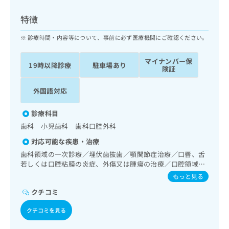
ッ
は
ク
こ
特徴
ナ
ち
ビ
診療時間・内容等について、事前に必ず医療機関にご確認ください。
ら
に
関
マイナンバー保
広
19時以降診療
駐車場あり
す
広
険証
告
る
告
代
お
出
外国語対応
理
問
稿
店
い
の
診療科目
合
の
お
歯科 小児歯科 歯科口腔外科
わ
方
問
せ
い
は
対応可能な疾患・治療
は
合
こ
歯科領域の一次診療／埋伏歯抜歯／顎関節症治療／口唇、舌
こ
わ
ち
若しくは口腔粘膜の炎症、外傷又は腫瘍の治療／口腔領域の
ち
せ
腫瘍の治療／漢方薬の処方
ら
もっと見る
ら
は
こ
クチコミ
こち
ち
広
らは
クチコミを見る
広
ら
告
マイ
告
出
ナビ