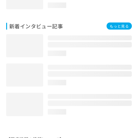
loading...
新着インタビュー記事
もっと見る
loading...
loading...
loading...