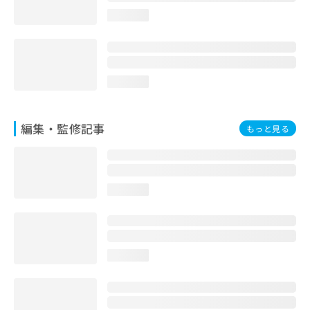
お
loading...
問
い
合
わ
せ
loading...
は
こ
ち
編集・監修記事
もっと見る
ら
loading...
loading...