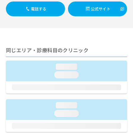
出
稿
クリ
資
稿
ニッ
の
電話する
公式サイト
料
クナ
の
お
の
ビサ
お
問
ご
イト
問
い
請
への
い
合
お問
求
合
合せ
わ
は
フォ
わ
せ
こ
ーム
せ
同じエリア・診療科目のクリニック
は
ち
とな
は
こ
ら
りま
こ
ち
す。
loading...
ち
ら
クリ
無
ら
ニッ
loading...
料
クの
資
情
予
料
報
約・
の
症状
拡
のご
ご
充
相談
loading...
請
の
など
求
お
loading...
はで
は
申
きま
こ
せん
し
ので
ち
込