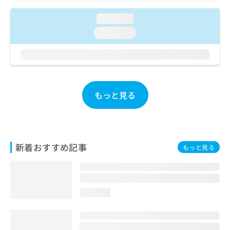
ご了
ら
み
承く
は
loading...
ださ
こ
無
い。
loading...
ち
料
ら
情
報
拡
掲
充
載
の
情
もっと見る
お
報
申
の
し
修
込
正
み
は
新着おすすめ記事
もっと見る
は
こ
こ
ち
ち
ら
ら
loading...
そ
の
他
の