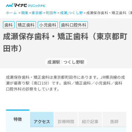
一
般
ホーム
関東
東京都
町田市
成瀬
,
つくし野
成瀬保存歯科・矯正歯科（
ユ
歯科
矯正歯科
小児歯科
歯科口腔外科
ー
ザ
成瀬保存歯科・矯正歯科（東京都町
ー
田市）
の
方
は
成瀬駅
つくし野駅
こ
ち
成瀬保存歯科・矯正歯科は東京都町田市にあります。JR横浜線の成
ら
瀬が最寄り駅（南口1分）です。歯科／矯正歯科／小児歯科／歯科
口腔外科の診察をしています。
医
マ
療
イ
関
ナ
係
ビ
者
ク
特徴
アクセス
診療時間
紹介記事
医師
の
リ
方
ニ