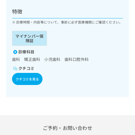
ッ
は
ク
こ
特徴
ナ
ち
ビ
診療時間・内容等について、事前に必ず医療機関にご確認ください。
ら
に
関
マイナンバー保
広
す
広
険証
告
る
告
代
お
診療科目
出
理
問
稿
歯科 矯正歯科 小児歯科 歯科口腔外科
店
い
の
クチコミ
合
の
お
わ
方
問
クチコミを見る
せ
い
は
は
合
こ
こ
わ
ち
ち
せ
ら
ら
は
こ
こち
ち
広
らは
広
ら
告
ご予約・お問い合わせ
マイ
告
出
ナビ