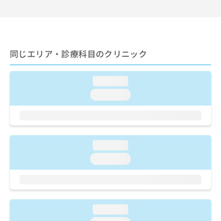
出
稿
クリ
資
稿
ニッ
の
料
クナ
の
お
の
ビサ
お
問
ご
イト
問
い
請
への
い
同じエリア・診療科目のクリニック
合
お問
求
合
合せ
わ
は
フォ
わ
せ
こ
ーム
loading...
せ
は
ち
とな
は
こ
ら
loading...
りま
こ
ち
す。
ち
ら
クリ
無
ら
ニッ
料
クの
資
情
予
loading...
料
報
約・
の
症状
拡
loading...
のご
ご
充
相談
請
の
など
求
お
はで
は
申
きま
こ
せん
し
loading...
ので
ち
込