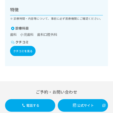
ッ
は
ク
こ
特徴
ナ
ち
ビ
診療時間・内容等について、事前に必ず医療機関にご確認ください。
ら
に
関
診療科目
広
す
広
歯科 小児歯科 歯科口腔外科
告
る
告
代
クチコミ
お
出
理
問
稿
クチコミを見る
店
い
の
合
の
お
わ
方
問
せ
い
は
は
合
こ
こ
わ
ち
ち
せ
ら
ら
は
ご予約・お問い合わせ
こ
こち
ち
広
らは
広
ら
告
電話する
公式サイト
マイ
告
出
ナビ