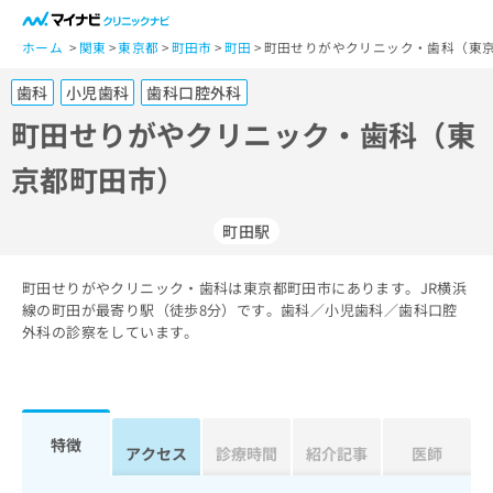
一
般
ホーム
関東
東京都
町田市
町田
町田せりがやクリニック・歯科（東京
ユ
歯科
小児歯科
歯科口腔外科
ー
ザ
町田せりがやクリニック・歯科（東
ー
京都町田市）
の
方
は
町田駅
こ
ち
町田せりがやクリニック・歯科は東京都町田市にあります。JR横浜
ら
線の町田が最寄り駅（徒歩8分）です。歯科／小児歯科／歯科口腔
外科の診察をしています。
医
マ
療
イ
関
ナ
係
ビ
者
ク
特徴
アクセス
診療時間
紹介記事
医師
の
リ
方
ニ