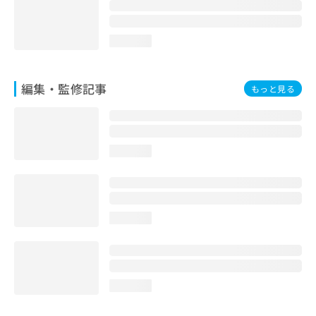
お
問
い
loading...
合
わ
せ
編集・監修記事
もっと見る
は
こ
ち
ら
loading...
loading...
loading...