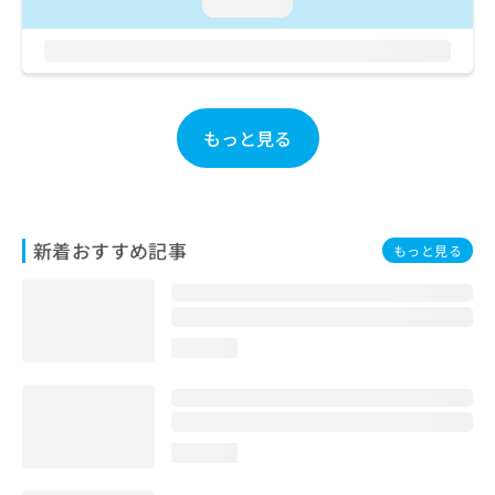
ご了
loading...
ら
み
承く
は
ださ
こ
無
い。
ち
料
ら
情
報
もっと見る
拡
掲
充
載
の
情
お
報
申
の
新着おすすめ記事
もっと見る
し
修
込
正
み
は
は
こ
こ
ち
loading...
ち
ら
ら
そ
の
loading...
他
の