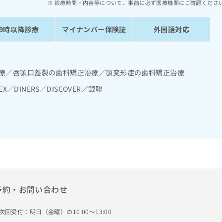
診療時間・内容等について、事前に必ず医療機関にご確認くださ
19時以降診療
マイナンバー保険証
外国語対応
治療／唇顎口蓋裂の歯科矯正治療／顎変形症の歯科矯正治療
EX／DINERS／DISCOVER／銀聯
予約・お問い合わせ
次回受付：明日（金曜）の10:00～13:00