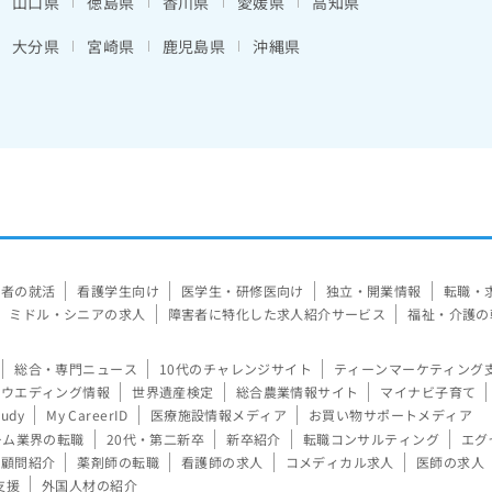
山口県
徳島県
香川県
愛媛県
高知県
大分県
宮崎県
鹿児島県
沖縄県
験者の就活
看護学生向け
医学生・研修医向け
独立・開業情報
転職・
ミドル・シニアの求人
障害者に特化した求人紹介サービス
福祉・介護の
総合・専門ニュース
10代のチャレンジサイト
ティーンマーケティング
ウエディング情報
世界遺産検定
総合農業情報サイト
マイナビ子育て
tudy
My CareerID
医療施設情報メディア
お買い物サポートメディア
ーム業界の転職
20代・第二新卒
新卒紹介
転職コンサルティング
エグ
顧問紹介
薬剤師の転職
看護師の求人
コメディカル求人
医師の求人
支援
外国人材の紹介