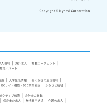
Copyright © Mynavi Corporation
求人情報
海外求人
転職エージェント
転職／パート
支援
大学生活情報
働く女性の生活情報
ECサイト構築・D2C事業支援
ふるさと納税
ゼクティブ転職
会計士の転職
保育士の求人
無期雇用派遣
介護の求人