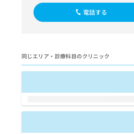
せ
こち
ち
らは
は
電話する
マイ
こ
ら
ナビ
ち
クリ
ら
ニッ
クナ
広
ビサ
広
資
イト
告
告
への
料
出
出
お問
の
稿
同じエリア・診療科目のクリニック
合せ
稿
ご
の
フォ
の
請
お
ーム
お
求
問
とな
問
りま
は
い
い
す。
こ
合
合
クリ
ち
わ
ニッ
わ
ら
せ
クの
せ
は
予
は
約・
こ
こ
無
症状
ち
ち
のご
料
ら
相談
ら
情
など
報
はで