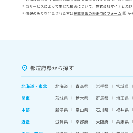
ち
み
当サービスによって生じた損害について、株式会社マイナビ及び
ら
は
情報の誤りを発見された方は
掲載情報の修正依頼フォーム
か
こ
ち
そ
ら
の
他
の
お
問
い
都道府県から探す
合
わ
せ
北海道
・
東北
北海道
青森県
岩手県
宮城県
は
こ
関東
茨城県
栃木県
群馬県
埼玉県
ち
ら
中部
新潟県
富山県
石川県
福井県
近畿
滋賀県
京都府
大阪府
兵庫県