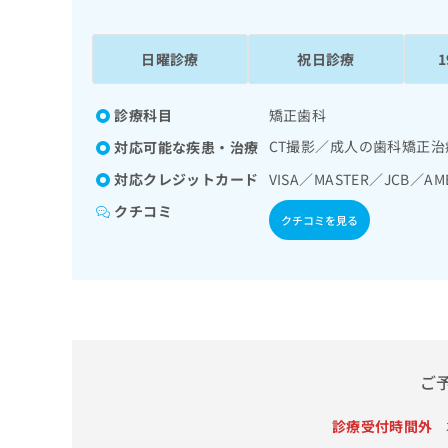
係
ク
者
リ
の
ニ
日曜診療
祝日診療
ッ
方
ク
は
ナ
診療科目
矯正歯科
こ
ビ
CT撮影／成人の歯科矯正
対応可能な疾患・治療
ち
に
関
ら
対応クレジットカード
VISA／MASTER／JCB／AM
す
クチコミ
る
クチコミを見る
お
広
広
問
告
告
い
出
代
合
稿
わ
理
の
せ
店
お
は
の
問
こ
ご
い
方
ち
合
ら
は
診療受付時間外
わ
こ