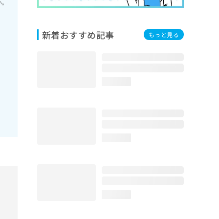
い。
新着おすすめ記事
もっと見る
loading...
loading...
loading...