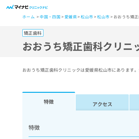
一
ホーム
中国・四国
愛媛県
松山市
松山市
おおうち矯正
般
ユ
矯正歯科
ー
ザ
おおうち矯正歯科クリニ
ー
の
方
おおうち矯正歯科クリニックは愛媛県松山市にあります。
は
こ
ち
ら
特徴
アクセス
医
マ
療
イ
特徴
ナ
関
ビ