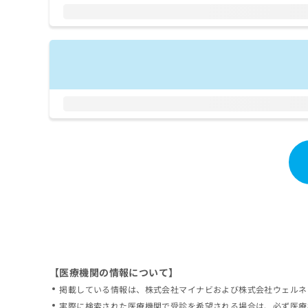
拡
資
きま
充
料
せん
の
ので
の
ご了
お
ご
承く
申
請
ださ
し
求
い。
込
は
み
こ
は
ち
こ
ら
ち
ら
無
料
掲
情
載
報
情
拡
報
充
の
の
修
お
【医療機関の情報について】
正
申
掲載している情報は、株式会社マイナビおよび株式会社ウェルネ
は
し
こ
実際に検索された医療機関で受診を希望される場合は、必ず医療
込