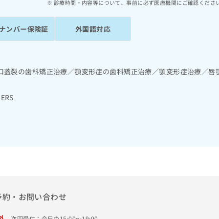
診療時間・内容等について、事前に必ず医療機関にご確認くださ
ナンバー保険証
外国語対応
口蓋裂の歯科矯正治療／顎変形症の歯科矯正治療／顎変形症治療／唇
ERS
予約・お問い合わせ
外
次回受付：今日の15:00～19:00