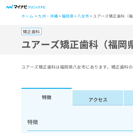
一
ホーム
九州・沖縄
福岡県
八女市
ユアーズ矯正歯科（福
般
ユ
矯正歯科
ー
ザ
ユアーズ矯正歯科（福岡
ー
の
方
ユアーズ矯正歯科は福岡県八女市にあります。矯正歯科の
は
こ
ち
ら
特徴
アクセス
医
マ
療
イ
特徴
ナ
関
ビ