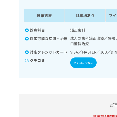
係
ク
者
リ
の
ニ
日曜診療
駐車場あり
マイ
ッ
方
ク
は
ナ
診療科目
矯正歯科
こ
ビ
成人の歯科矯正治療／唇顎
対応可能な疾患・治療
ち
に
口蓋裂治療
関
ら
す
対応クレジットカード
VISA／MASTER／JCB／DIN
る
クチコミ
お
クチコミを見る
広
広
問
告
告
い
出
代
合
稿
わ
理
の
せ
店
お
は
の
問
こ
い
方
ち
ご
合
ら
は
わ
こ
診療受付時間