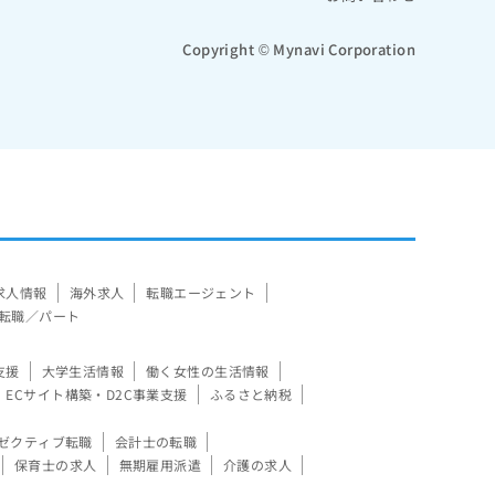
Copyright © Mynavi Corporation
求人情報
海外求人
転職エージェント
転職／パート
支援
大学生活情報
働く女性の生活情報
ECサイト構築・D2C事業支援
ふるさと納税
ゼクティブ転職
会計士の転職
保育士の求人
無期雇用派遣
介護の求人