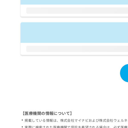
拡
資
きま
充
料
せん
の
ので
の
ご了
お
ご
承く
申
請
ださ
し
求
い。
込
は
み
こ
は
ち
こ
ら
ち
ら
無
料
掲
情
載
報
情
拡
報
充
の
の
修
お
【医療機関の情報について】
正
申
掲載している情報は、株式会社マイナビおよび株式会社ウェルネ
は
し
こ
実際に検索された医療機関で受診を希望される場合は、必ず医療
込