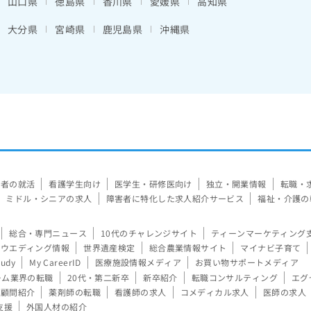
山口県
徳島県
香川県
愛媛県
高知県
大分県
宮崎県
鹿児島県
沖縄県
験者の就活
看護学生向け
医学生・研修医向け
独立・開業情報
転職・
ミドル・シニアの求人
障害者に特化した求人紹介サービス
福祉・介護の
総合・専門ニュース
10代のチャレンジサイト
ティーンマーケティング
ウエディング情報
世界遺産検定
総合農業情報サイト
マイナビ子育て
tudy
My CareerID
医療施設情報メディア
お買い物サポートメディア
ーム業界の転職
20代・第二新卒
新卒紹介
転職コンサルティング
エグ
顧問紹介
薬剤師の転職
看護師の求人
コメディカル求人
医師の求人
支援
外国人材の紹介