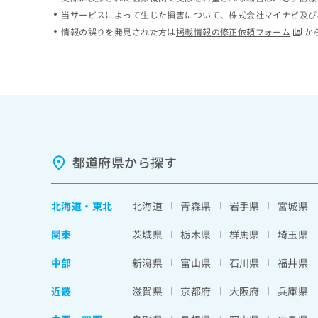
ち
み
当サービスによって生じた損害について、株式会社マイナビ及び
ら
は
情報の誤りを発見された方は
掲載情報の修正依頼フォーム
か
こ
ち
そ
ら
の
他
の
お
問
い
都道府県から探す
合
わ
せ
北海道
・
東北
北海道
青森県
岩手県
宮城県
は
こ
関東
茨城県
栃木県
群馬県
埼玉県
ち
ら
中部
新潟県
富山県
石川県
福井県
近畿
滋賀県
京都府
大阪府
兵庫県