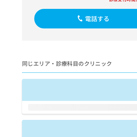
せ
こち
ち
らは
は
マイ
こ
ら
ナビ
電話する
ち
クリ
ら
ニッ
クナ
広
ビサ
広
資
イト
告
告
への
料
出
出
お問
の
稿
合せ
稿
ご
の
同じエリア・診療科目のクリニック
フォ
の
請
お
ーム
お
求
問
とな
問
りま
は
い
い
す。
こ
合
合
クリ
ち
わ
ニッ
わ
ら
せ
クの
せ
は
予
は
約・
こ
こ
無
症状
ち
ち
のご
料
ら
相談
ら
情
など
報
はで