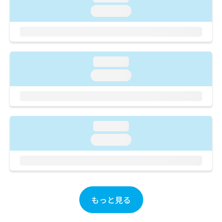
ご了
ら
み
承く
loading...
は
ださ
こ
無
い。
ち
料
ら
情
報
loading...
拡
掲
loading...
充
載
の
情
お
報
申
の
し
修
込
loading...
正
み
は
loading...
は
こ
こ
ち
ち
ら
ら
そ
もっと見る
の
他
の