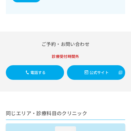
出
稿
クリ
資
稿
ニッ
の
料
クナ
の
お
の
ビサ
お
問
ご
イト
問
い
請
への
い
合
お問
求
合
合せ
わ
は
フォ
わ
ご予約・お問い合わせ
せ
こ
ーム
せ
は
ち
とな
は
こ
ら
診療受付時間外
りま
こ
ち
す。
ち
ら
クリ
無
ら
ニッ
電話する
公式サイト
料
クの
資
情
予
料
報
約・
の
症状
拡
のご
ご
充
相談
請
の
など
求
お
はで
同じエリア・診療科目のクリニック
は
申
きま
こ
せん
し
ので
ち
込
loading...