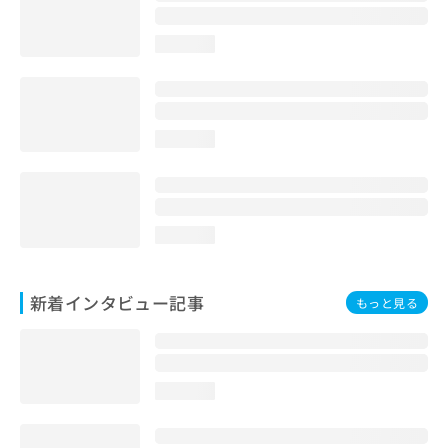
loading...
loading...
loading...
新着インタビュー記事
もっと見る
loading...