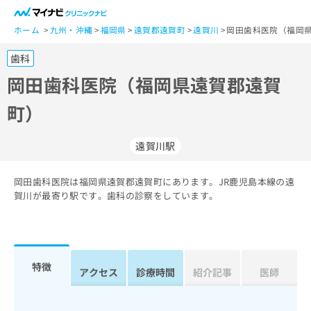
一
般
ホーム
九州・沖縄
福岡県
遠賀郡遠賀町
遠賀川
岡田歯科医院（福岡県
ユ
歯科
ー
ザ
岡田歯科医院（福岡県遠賀郡遠賀
ー
町）
の
方
は
遠賀川駅
こ
ち
岡田歯科医院は福岡県遠賀郡遠賀町にあります。JR鹿児島本線の遠
ら
賀川が最寄り駅です。歯科の診察をしています。
医
マ
療
イ
関
ナ
係
ビ
特徴
アクセス
診療時間
紹介記事
医師
者
ク
の
リ
方
ニ