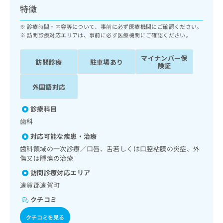
ッ
は
特徴
ク
こ
ナ
診療時間・内容等について、事前に必ず医療機関にご確認ください。
ち
ビ
訪問診療対応エリアは、事前に必ず医療機関にご確認ください。
ら
に
関
マイナンバー保
広
訪問診療
駐車場あり
す
険証
広
告
る
告
代
お
出
外国語対応
理
問
稿
店
い
の
診療科目
合
の
お
歯科
わ
方
問
せ
い
対応可能な疾患・治療
は
は
合
こ
歯科領域の一次診療／口唇、舌若しくは口腔粘膜の炎症、外
こ
わ
傷又は腫瘍の治療
ち
ち
せ
ら
訪問診療対応エリア
ら
は
遠賀郡遠賀町
こ
こち
ち
広
クチコミ
らは
広
ら
告
マイ
告
出
クチコミを見る
ナビ