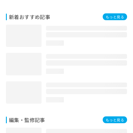
お
問
い
新着おすすめ記事
もっと見る
合
わ
せ
は
loading...
こ
ち
ら
loading...
loading...
編集・監修記事
もっと見る