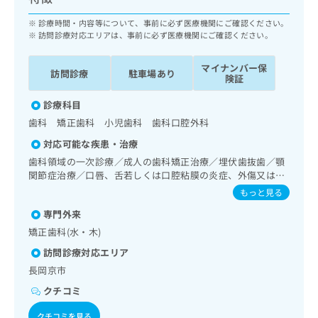
ッ
は
ク
診療時間・内容等について、事前に必ず医療機関にご確認ください。
こ
ナ
訪問診療対応エリアは、事前に必ず医療機関にご確認ください。
ち
ビ
ら
に
マイナンバー保
訪問診療
駐車場あり
関
険証
広
す
広
告
診療科目
る
告
代
お
歯科 矯正歯科 小児歯科 歯科口腔外科
出
理
問
稿
対応可能な疾患・治療
店
い
の
歯科領域の一次診療／成人の歯科矯正治療／埋伏歯抜歯／顎
合
の
お
関節症治療／口唇、舌若しくは口腔粘膜の炎症、外傷又は腫
わ
方
問
瘍の治療
せ
もっと見る
い
は
は
合
こ
専門外来
こ
わ
ち
矯正歯科(水・木)
ち
せ
ら
ら
は
訪問診療対応エリア
こ
長岡京市
こち
ち
広
らは
クチコミ
広
ら
告
マイ
告
出
ナビ
クチコミを見る