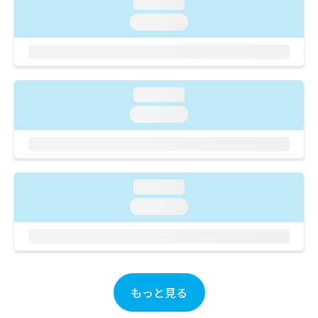
ご了
loading...
ら
み
承く
は
loading...
ださ
こ
無
い。
ち
料
ら
情
報
拡
loading...
掲
充
載
loading...
の
情
お
報
申
の
し
修
込
正
loading...
み
は
loading...
は
こ
こ
ち
ち
ら
ら
そ
の
もっと見る
他
の