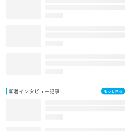
loading...
loading...
loading...
新着インタビュー記事
もっと見る
loading...