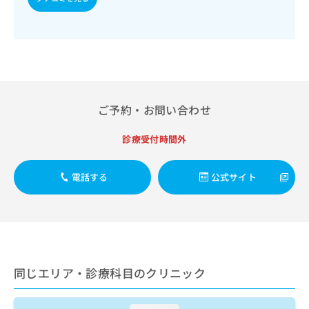
出
稿
クリ
資
稿
ニッ
の
料
クナ
の
お
の
ビサ
お
問
ご
イト
問
い
請
への
い
合
お問
求
合
合せ
わ
は
フォ
わ
せ
こ
ご予約・お問い合わせ
ーム
せ
は
ち
とな
は
こ
ら
りま
診療受付時間外
こ
ち
す。
ち
ら
クリ
無
ら
ニッ
電話する
公式サイト
料
クの
資
情
予
料
報
約・
の
症状
拡
のご
ご
充
相談
請
の
など
求
お
はで
同じエリア・診療科目のクリニック
は
申
きま
こ
せん
し
ので
ち
込