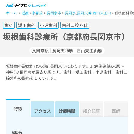
一
般
ホーム
近畿
京都府
長岡京市
長岡京
,
長岡天神
,
西山天王山
坂根歯科診
ユ
歯科
矯正歯科
小児歯科
歯科口腔外科
ー
ザ
坂根歯科診療所（京都府長岡京市）
ー
の
長岡京駅
長岡天神駅
西山天王山駅
方
は
こ
坂根歯科診療所は京都府長岡京市にあります。JR東海道線(米原～
神戸)の長岡京が最寄り駅です。歯科／矯正歯科／小児歯科／歯科口
ち
腔外科の診察をしています。
ら
医
マ
療
イ
関
ナ
特徴
アクセス
診療時間
紹介記事
医師
係
ビ
者
ク
の
リ
方
ニ
特徴