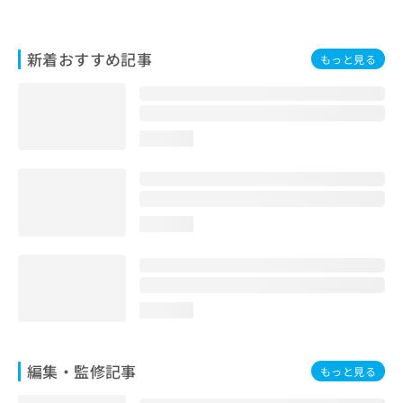
お
問
い
新着おすすめ記事
もっと見る
合
わ
せ
は
こ
loading...
ち
ら
loading...
loading...
編集・監修記事
もっと見る