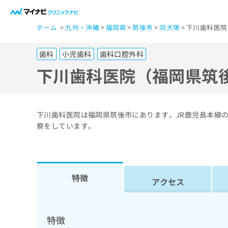
一
ホーム
九州・沖縄
福岡県
筑後市
羽犬塚
下川歯科医院
般
ユ
歯科
小児歯科
歯科口腔外科
ー
ザ
下川歯科医院（福岡県筑
ー
の
方
下川歯科医院は福岡県筑後市にあります。JR鹿児島本線
は
察をしています。
こ
ち
ら
特徴
アクセス
医
マ
療
イ
ナ
関
特徴
ビ