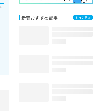
い。
新着おすすめ記事
もっと見る
loading...
loading...
loading...