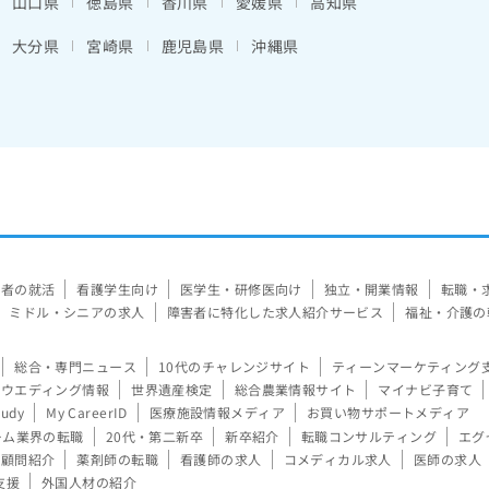
山口県
徳島県
香川県
愛媛県
高知県
大分県
宮崎県
鹿児島県
沖縄県
験者の就活
看護学生向け
医学生・研修医向け
独立・開業情報
転職・
ミドル・シニアの求人
障害者に特化した求人紹介サービス
福祉・介護の
総合・専門ニュース
10代のチャレンジサイト
ティーンマーケティング
ウエディング情報
世界遺産検定
総合農業情報サイト
マイナビ子育て
tudy
My CareerID
医療施設情報メディア
お買い物サポートメディア
ーム業界の転職
20代・第二新卒
新卒紹介
転職コンサルティング
エグ
顧問紹介
薬剤師の転職
看護師の求人
コメディカル求人
医師の求人
支援
外国人材の紹介