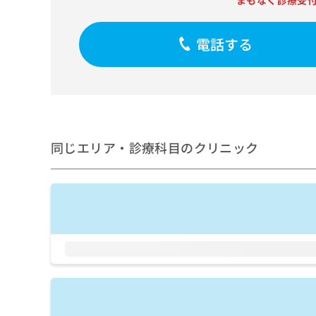
まもなく診療受
せ
こち
ち
らは
は
マイ
こ
ら
ナビ
電話する
ち
クリ
ら
ニッ
クナ
広
ビサ
広
資
イト
告
告
への
料
出
出
お問
の
稿
合せ
稿
ご
の
同じエリア・診療科目のクリニック
フォ
の
請
お
ーム
お
求
問
とな
問
りま
は
い
い
す。
こ
合
合
クリ
ち
わ
ニッ
わ
ら
せ
クの
せ
は
予
は
約・
こ
こ
無
症状
ち
ち
のご
料
ら
相談
ら
情
など
報
はで