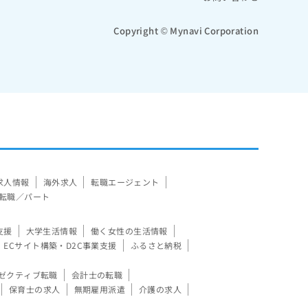
Copyright © Mynavi Corporation
求人情報
海外求人
転職エージェント
転職／パート
支援
大学生活情報
働く女性の生活情報
ECサイト構築・D2C事業支援
ふるさと納税
ゼクティブ転職
会計士の転職
保育士の求人
無期雇用派遣
介護の求人