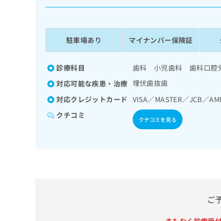
係
ク
者
リ
の
ニ
ッ
方
駐車場あり
マイナンバー保険証
ク
は
ナ
こ
ビ
診療科目
歯科 小児歯科 歯科口腔
ち
に
埋伏歯抜歯
対応可能な疾患・治療
関
ら
す
対応クレジットカード
VISA／MASTER／JCB／AM
る
クチコミ
お
クチコミを見る
広
広
問
告
告
い
出
代
合
稿
わ
理
の
せ
店
お
は
の
問
こ
い
方
ち
ご
合
ら
は
わ
こ