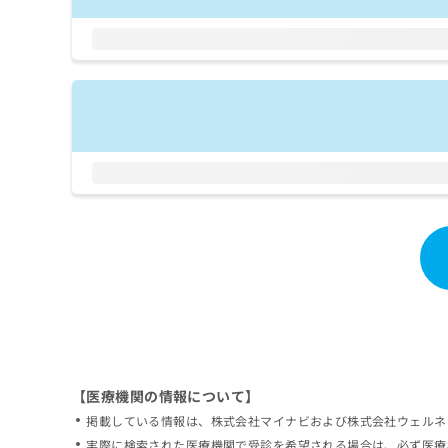
拡
資
きま
充
料
せん
の
ので
の
ご了
お
ご
承く
申
請
ださ
し
求
い。
込
は
み
こ
は
ち
こ
ら
ち
ら
無
料
掲
情
載
報
情
拡
報
充
の
の
修
お
【医療機関の情報について】
正
申
掲載している情報は、株式会社マイナビおよび株式会社ウェルネ
は
し
こ
実際に検索された医療機関で受診を希望される場合は、必ず医療
込