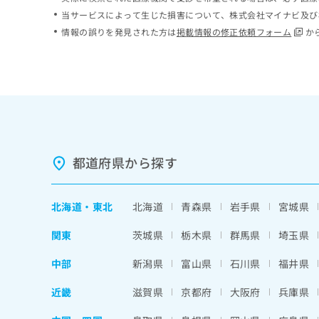
ち
み
当サービスによって生じた損害について、株式会社マイナビ及び
ら
は
情報の誤りを発見された方は
掲載情報の修正依頼フォーム
か
こ
ち
そ
ら
の
他
の
お
問
い
都道府県から探す
合
わ
せ
北海道
・
東北
北海道
青森県
岩手県
宮城県
は
こ
関東
茨城県
栃木県
群馬県
埼玉県
ち
ら
中部
新潟県
富山県
石川県
福井県
近畿
滋賀県
京都府
大阪府
兵庫県