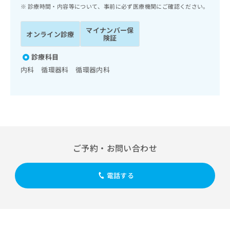
ッ
は
診療時間・内容等について、事前に必ず医療機関にご確認ください。
ク
こ
ナ
ち
マイナンバー保
オンライン診療
ビ
険証
ら
に
関
診療科目
広
す
広
内科 循環器科 循環器内科
告
る
告
代
お
出
理
問
稿
店
い
の
合
の
お
わ
方
問
せ
い
は
ご予約・お問い合わせ
は
合
こ
こ
わ
ち
ち
せ
ら
電話する
ら
は
こ
こち
ち
広
らは
広
ら
告
マイ
告
出
ナビ