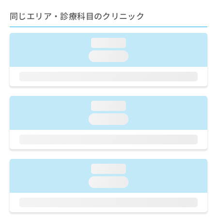
出
稿
クリ
資
稿
ニッ
の
同じエリア・診療科目のクリニック
料
クナ
の
お
の
ビサ
お
問
ご
イト
問
loading...
い
請
への
い
合
お問
求
loading...
合
合せ
わ
は
フォ
わ
せ
こ
ーム
せ
は
ち
とな
は
こ
ら
りま
こ
ち
す。
loading...
ち
ら
クリ
無
ら
loading...
ニッ
料
クの
資
情
予
料
報
約・
の
症状
拡
のご
ご
充
loading...
相談
請
の
など
求
loading...
お
はで
は
申
きま
こ
せん
し
ので
ち
込