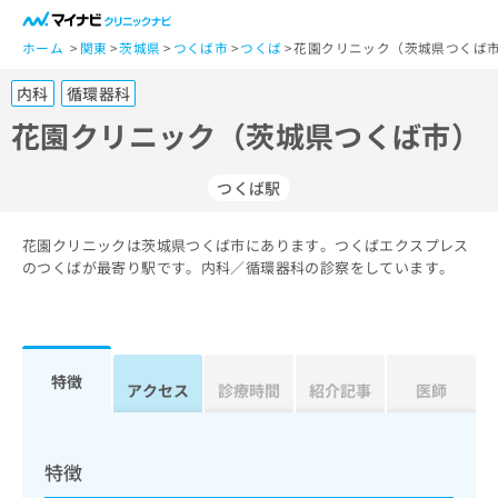
一
般
ホーム
関東
茨城県
つくば市
つくば
花園クリニック（茨城県つくば市
ユ
内科
循環器科
ー
ザ
花園クリニック（茨城県つくば市）
ー
の
つくば駅
方
は
こ
花園クリニックは茨城県つくば市にあります。つくばエクスプレス
のつくばが最寄り駅です。内科／循環器科の診察をしています。
ち
ら
医
マ
療
イ
特徴
アクセス
診療時間
紹介記事
医師
関
ナ
係
ビ
者
ク
の
リ
特徴
方
ニ