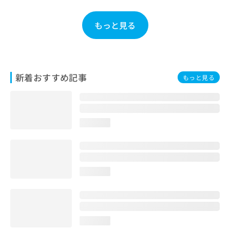
ご了
ら
み
承く
は
ださ
もっと見る
こ
無
い。
ち
料
ら
情
報
拡
掲
新着おすすめ記事
もっと見る
充
載
の
情
お
報
申
の
し
修
loading...
込
正
み
は
は
こ
こ
ち
ち
ら
loading...
ら
そ
の
他
loading...
の