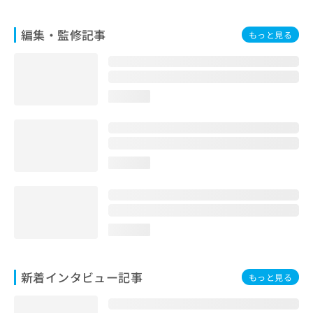
お
問
編集・監修記事
もっと見る
い
合
わ
せ
は
loading...
こ
ち
ら
loading...
loading...
新着インタビュー記事
もっと見る