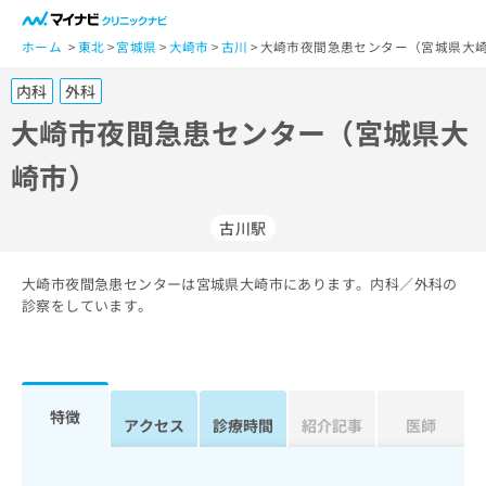
一
般
ホーム
東北
宮城県
大崎市
古川
大崎市夜間急患センター（宮城県大
ユ
内科
外科
ー
ザ
大崎市夜間急患センター（宮城県大
ー
崎市）
の
方
は
古川駅
こ
ち
大崎市夜間急患センターは宮城県大崎市にあります。内科／外科の
ら
診察をしています。
医
マ
療
イ
関
ナ
係
ビ
特徴
アクセス
診療時間
紹介記事
医師
者
ク
の
リ
方
ニ