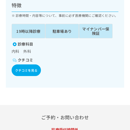
ッ
は
特徴
ク
こ
ナ
診療時間・内容等について、事前に必ず医療機関にご確認ください。
ち
ビ
ら
に
マイナンバー保
19時以降診療
駐車場あり
関
険証
広
す
広
告
る
診療科目
告
代
お
出
内科 外科
理
問
稿
クチコミ
店
い
の
合
の
お
クチコミを見る
わ
方
問
せ
い
は
は
合
こ
こ
わ
ち
ち
せ
ら
ら
は
こ
こち
ち
広
ご予約・お問い合わせ
らは
広
ら
告
マイ
告
出
ナビ
診療受付時間外