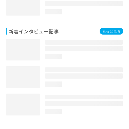
loading...
新着インタビュー記事
もっと見る
loading...
loading...
loading...