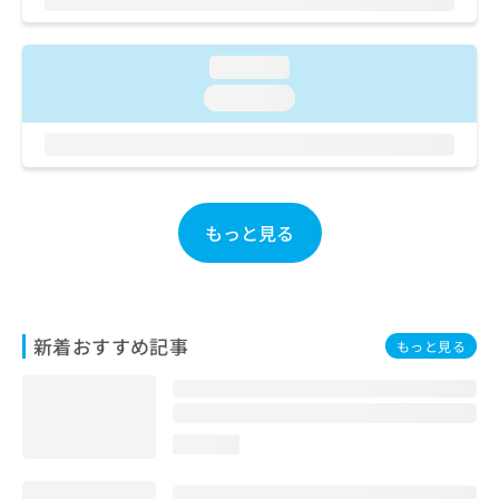
ご了
ら
み
承く
は
ださ
こ
無
い。
loading...
ち
料
loading...
ら
情
報
拡
掲
充
載
の
情
お
報
もっと見る
申
の
し
修
込
正
み
は
は
こ
新着おすすめ記事
もっと見る
こ
ち
ち
ら
ら
そ
loading...
の
他
の