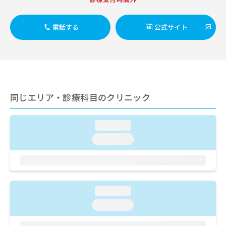
出
稿
クリ
資
稿
ニッ
の
料
クナ
の
お
の
電話する
公式サイト
ビサ
お
問
ご
イト
問
い
請
への
い
合
お問
求
合
合せ
わ
は
フォ
わ
せ
こ
ーム
せ
は
ち
とな
は
こ
同じエリア・診療科目のクリニック
ら
りま
こ
ち
す。
ち
ら
クリ
無
ら
ニッ
loading...
料
クの
資
loading...
情
予
料
報
約・
の
症状
拡
のご
ご
充
相談
請
の
など
求
お
loading...
はで
は
申
きま
loading...
こ
せん
し
ので
ち
込