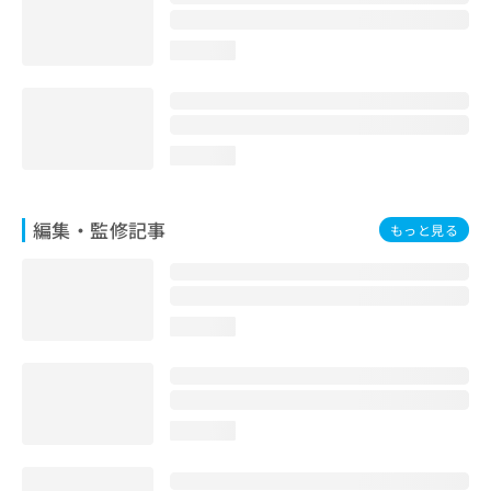
お
問
loading...
い
合
わ
せ
は
loading...
こ
ち
ら
編集・監修記事
もっと見る
loading...
loading...