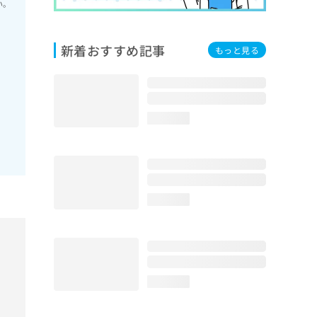
い。
新着おすすめ記事
もっと見る
loading...
loading...
loading...