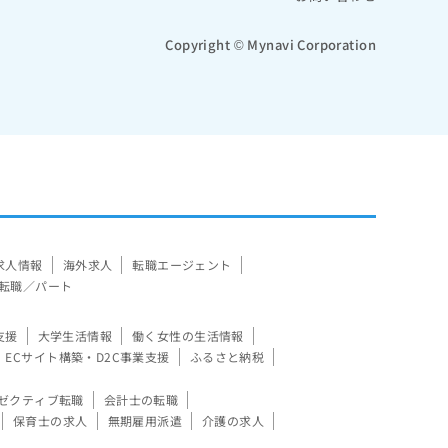
Copyright © Mynavi Corporation
求人情報
海外求人
転職エージェント
転職／パート
支援
大学生活情報
働く女性の生活情報
ECサイト構築・D2C事業支援
ふるさと納税
ゼクティブ転職
会計士の転職
保育士の求人
無期雇用派遣
介護の求人