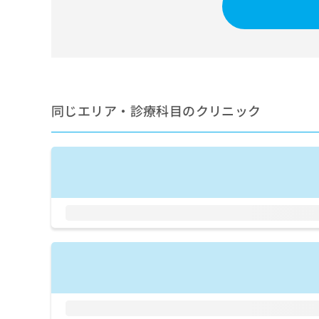
せ
こち
ち
らは
は
マイ
こ
ら
ナビ
ち
クリ
ら
ニッ
クナ
広
ビサ
広
資
イト
告
同じエリア・診療科目のクリニック
告
への
料
出
出
お問
の
稿
合せ
稿
ご
の
フォ
の
請
お
ーム
お
求
問
とな
問
りま
は
い
い
す。
こ
合
合
クリ
ち
わ
ニッ
わ
ら
せ
クの
せ
は
予
は
約・
こ
こ
無
症状
ち
ち
のご
料
ら
相談
ら
情
など
報
はで