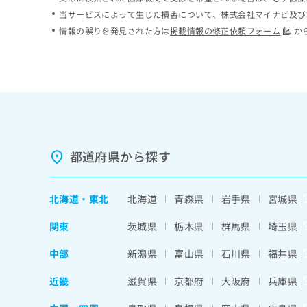
ち
み
当サービスによって生じた損害について、株式会社マイナビ及び
ら
は
情報の誤りを発見された方は
掲載情報の修正依頼フォーム
か
こ
ち
そ
ら
の
他
の
お
問
い
都道府県から探す
合
わ
せ
北海道
・
東北
北海道
青森県
岩手県
宮城県
は
こ
関東
茨城県
栃木県
群馬県
埼玉県
ち
ら
中部
新潟県
富山県
石川県
福井県
近畿
滋賀県
京都府
大阪府
兵庫県