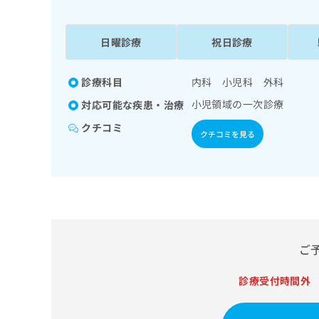
係
ク
者
リ
の
ニ
日曜診療
祝日診療
ッ
方
ク
は
ナ
診療科目
内科 小児科 外科
こ
ビ
小児領域の一次診療
対応可能な疾患・治療
ち
に
関
ら
クチコミ
クチコミを見る
す
る
お
広
広
問
告
告
い
出
代
合
稿
わ
理
の
せ
店
ご
お
は
の
問
こ
い
診療受付時間外
方
ち
合
ら
は
わ
こ