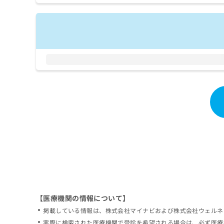
拡
資
きま
充
料
せん
の
ので
の
ご了
お
ご
承く
申
請
ださ
し
求
い。
込
は
み
こ
は
ち
こ
ら
ち
ら
無
料
掲
情
載
報
情
拡
報
充
の
の
修
お
【医療機関の情報について】
正
申
掲載している情報は、株式会社マイナビおよび株式会社ウェルネ
は
し
こ
実際に検索された医療機関で受診を希望される場合は、必ず医療
込