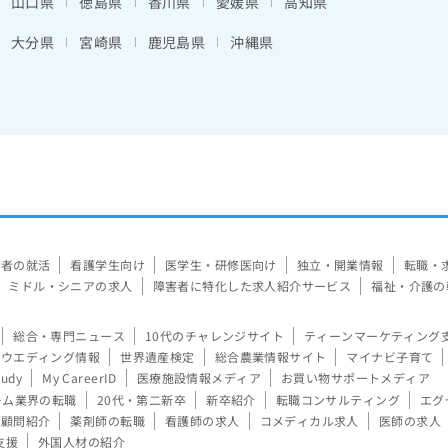
山口県
徳島県
香川県
愛媛県
高知県
大分県
宮崎県
鹿児島県
沖縄県
験者の就活
看護学生向け
医学生・研修医向け
独立・開業情報
転職・
ミドル・シニアの求人
障害者に特化した求人紹介サービス
福祉・介護の
総合・専門ニュース
10代のチャレンジサイト
ティーンマーケティング
ウエディング情報
世界遺産検定
総合農業情報サイト
マイナビ子育て
tudy
My CareerID
医療施設情報メディア
お買い物サポートメディア
ーム業界の転職
20代・第二新卒
新卒紹介
転職コンサルティング
エグ
顧問紹介
薬剤師の転職
看護師の求人
コメディカル求人
医師の求人
支援
外国人材の紹介