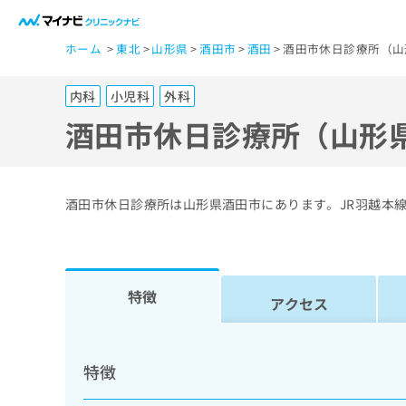
一
ホーム
東北
山形県
酒田市
酒田
酒田市休日診療所（山
般
ユ
内科
小児科
外科
ー
ザ
酒田市休日診療所（山形
ー
の
方
酒田市休日診療所は山形県酒田市にあります。JR羽越本
は
こ
ち
ら
特徴
アクセス
医
マ
療
イ
特徴
ナ
関
ビ