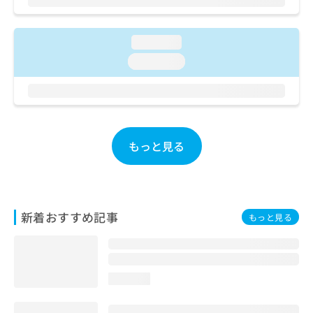
ご了
ら
み
承く
は
ださ
こ
無
い。
loading...
ち
料
loading...
ら
情
報
拡
掲
充
載
の
情
お
報
もっと見る
申
の
し
修
込
正
み
は
は
こ
新着おすすめ記事
もっと見る
こ
ち
ち
ら
ら
そ
loading...
の
他
の