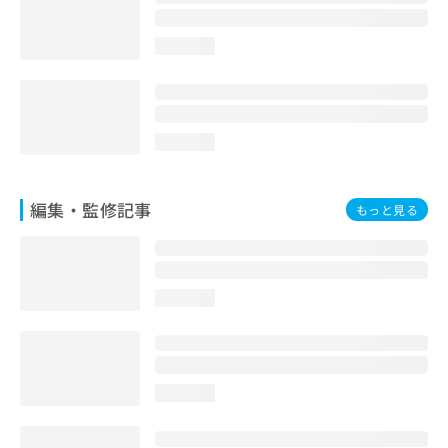
お
問
loading...
い
合
わ
せ
は
loading...
こ
ち
ら
編集・監修記事
もっと見る
loading...
loading...