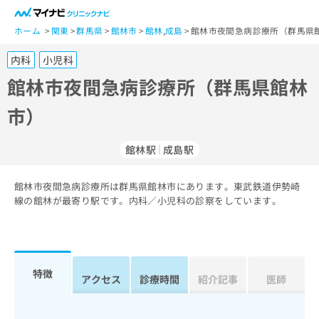
一
般
ホーム
関東
群馬県
館林市
館林
,
成島
館林市夜間急病診療所（群馬県館
ユ
内科
小児科
ー
ザ
館林市夜間急病診療所（群馬県館林
ー
市）
の
方
は
館林駅
成島駅
こ
ち
館林市夜間急病診療所は群馬県館林市にあります。東武鉄道伊勢崎
ら
線の館林が最寄り駅です。内科／小児科の診察をしています。
医
マ
療
イ
関
ナ
係
ビ
特徴
アクセス
診療時間
紹介記事
医師
者
ク
の
リ
方
ニ