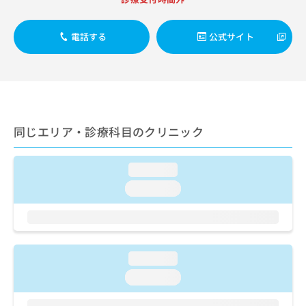
出
稿
クリ
資
稿
ニッ
の
料
クナ
の
お
の
電話する
公式サイト
ビサ
お
問
ご
イト
問
い
請
への
い
合
お問
求
合
合せ
わ
は
フォ
わ
せ
こ
ーム
せ
は
ち
とな
は
こ
同じエリア・診療科目のクリニック
ら
りま
こ
ち
す。
ち
ら
クリ
無
ら
ニッ
loading...
料
クの
資
loading...
情
予
料
報
約・
の
症状
拡
のご
ご
充
相談
請
の
など
求
お
loading...
はで
は
申
きま
loading...
こ
せん
し
ので
ち
込