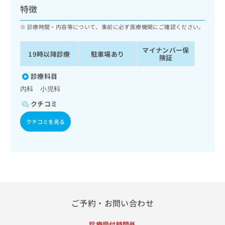
ッ
は
特徴
ク
こ
ナ
診療時間・内容等について、事前に必ず医療機関にご確認ください。
ち
ビ
ら
に
マイナンバー保
19時以降診療
駐車場あり
関
険証
広
す
広
告
る
診療科目
告
代
お
出
内科 小児科
理
問
稿
クチコミ
店
い
の
合
の
お
クチコミを見る
わ
方
問
せ
い
は
は
合
こ
こ
わ
ち
ち
せ
ら
ら
は
こ
こち
ち
広
ご予約・お問い合わせ
らは
広
ら
告
マイ
告
出
ナビ
診療受付時間外