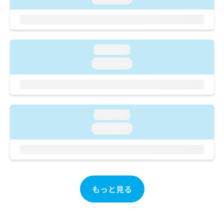
ご了
ら
み
承く
は
ださ
こ
無
い。
ち
料
ら
情
loading...
報
loading...
拡
掲
充
載
の
情
お
報
申
の
loading...
し
修
込
正
loading...
み
は
は
こ
こ
ち
ち
ら
ら
もっと見る
そ
の
他
の