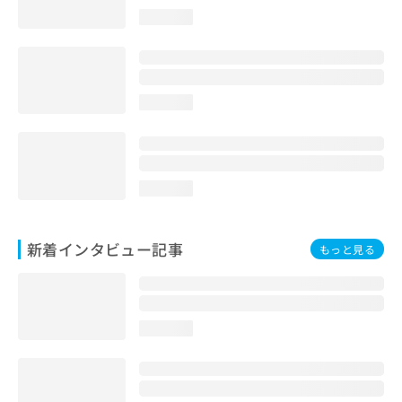
loading...
loading...
loading...
新着インタビュー記事
もっと見る
loading...