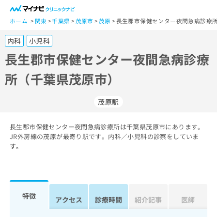
一
般
ホーム
関東
千葉県
茂原市
茂原
長生郡市保健センター夜間急病診療所
ユ
内科
小児科
ー
ザ
長生郡市保健センター夜間急病診療
ー
所（千葉県茂原市）
の
方
は
茂原駅
こ
ち
長生郡市保健センター夜間急病診療所は千葉県茂原市にあります。
ら
JR外房線の茂原が最寄り駅です。内科／小児科の診察をしていま
す。
医
マ
療
イ
関
ナ
係
ビ
者
ク
特徴
アクセス
診療時間
紹介記事
医師
の
リ
方
ニ