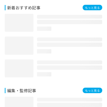
お
新着おすすめ記事
もっと見る
問
い
合
わ
せ
loading...
は
こ
ち
ら
loading...
loading...
編集・監修記事
もっと見る