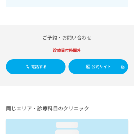
出
稿
クリ
資
稿
ニッ
の
料
クナ
の
お
の
ビサ
お
問
ご
イト
問
い
請
への
い
合
お問
求
ご予約・お問い合わせ
合
合せ
わ
は
フォ
わ
せ
こ
ーム
せ
診療受付時間外
は
ち
とな
は
こ
ら
りま
こ
ち
す。
電話する
公式サイト
ち
ら
クリ
無
ら
ニッ
料
クの
資
情
予
料
報
約・
の
症状
拡
のご
ご
充
相談
請
の
同じエリア・診療科目のクリニック
など
求
お
はで
は
申
きま
こ
せん
loading...
し
ので
ち
込
loading...