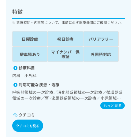
ッ
は
ク
こ
特徴
ナ
ち
ビ
診療時間・内容等について、事前に必ず医療機関にご確認ください。
ら
に
関
広
日曜診療
祝日診療
バリアフリー
す
広
告
る
告
代
マイナンバー保
お
出
駐車場あり
外国語対応
険証
理
問
稿
店
い
の
診療科目
合
の
お
内科 小児科
わ
方
問
せ
い
は
対応可能な疾患・治療
は
合
こ
呼吸器領域の一次診療／消化器系領域の一次診療／循環器系
こ
わ
ち
領域の一次診療／腎･泌尿器系領域の一次診療／小児領域の
ち
せ
一次診療
ら
もっと見る
ら
は
こ
クチコミ
こち
ち
広
らは
クチコミを見る
広
ら
告
マイ
告
出
ナビ