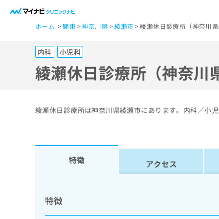
一
ホーム
関東
神奈川県
綾瀬市
綾瀬休日診療所（神奈川県
般
ユ
内科
小児科
ー
ザ
綾瀬休日診療所（神奈川
ー
の
方
綾瀬休日診療所は神奈川県綾瀬市にあります。内科／小児
は
こ
ち
ら
特徴
アクセス
医
マ
療
イ
特徴
ナ
関
ビ