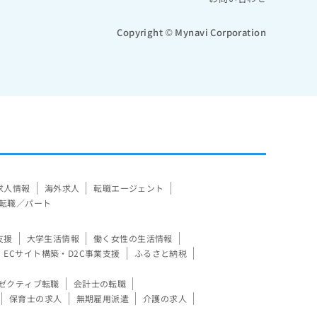
Copyright © Mynavi Corporation
求人情報
海外求人
転職エージェント
転職／パート
支援
大学生活情報
働く女性の生活情報
ECサイト構築・D2C事業支援
ふるさと納税
ゼクティブ転職
会計士の転職
保育士の求人
無期雇用派遣
介護の求人