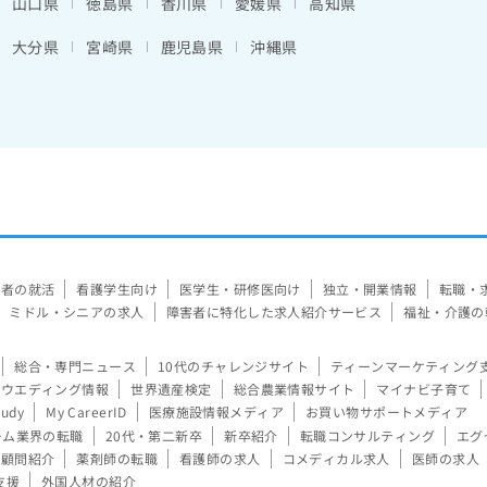
山口県
徳島県
香川県
愛媛県
高知県
大分県
宮崎県
鹿児島県
沖縄県
験者の就活
看護学生向け
医学生・研修医向け
独立・開業情報
転職・
ミドル・シニアの求人
障害者に特化した求人紹介サービス
福祉・介護の
総合・専門ニュース
10代のチャレンジサイト
ティーンマーケティング
ウエディング情報
世界遺産検定
総合農業情報サイト
マイナビ子育て
tudy
My CareerID
医療施設情報メディア
お買い物サポートメディア
ーム業界の転職
20代・第二新卒
新卒紹介
転職コンサルティング
エグ
顧問紹介
薬剤師の転職
看護師の求人
コメディカル求人
医師の求人
支援
外国人材の紹介