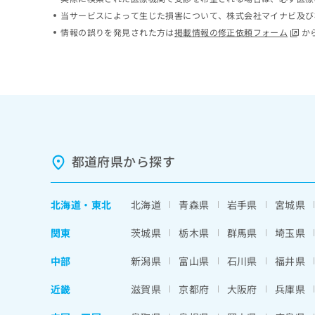
ち
み
当サービスによって生じた損害について、株式会社マイナビ及び
ら
は
情報の誤りを発見された方は
掲載情報の修正依頼フォーム
か
こ
ち
そ
ら
の
他
の
お
問
い
都道府県から探す
合
わ
せ
北海道
・
東北
北海道
青森県
岩手県
宮城県
は
こ
関東
茨城県
栃木県
群馬県
埼玉県
ち
ら
中部
新潟県
富山県
石川県
福井県
近畿
滋賀県
京都府
大阪府
兵庫県