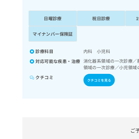
係
ク
者
リ
の
ニ
日曜診療
祝日診療
ッ
方
ク
は
マイナンバー保険証
ナ
こ
ビ
ち
に
診療科目
内科 小児科
関
ら
す
消化器系領域の一次診療／
対応可能な疾患・治療
る
領域の一次診療／小児領域
お
広
クチコミ
広
問
クチコミを見る
告
告
い
出
代
合
稿
わ
理
の
せ
店
お
は
の
問
こ
い
方
ち
合
ら
ご
は
わ
こ