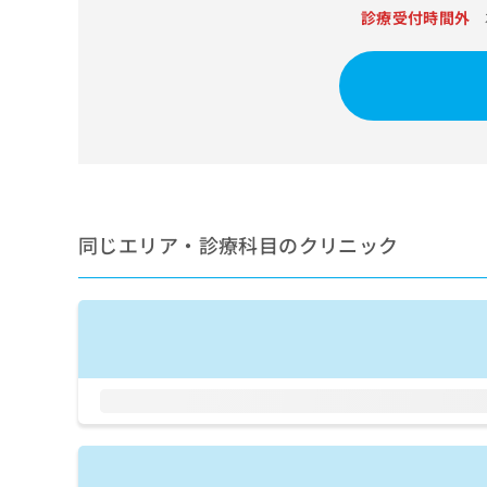
せ
こち
診療受付時間外
ち
らは
は
マイ
こ
ら
ナビ
ち
クリ
ら
ニッ
クナ
広
ビサ
広
資
イト
告
告
への
料
出
出
お問
の
稿
合せ
稿
ご
の
フォ
の
請
同じエリア・診療科目のクリニック
お
ーム
お
求
問
とな
問
りま
は
い
い
す。
こ
合
合
クリ
ち
わ
ニッ
わ
ら
せ
クの
せ
は
予
は
約・
こ
こ
無
症状
ち
ち
のご
料
ら
相談
ら
情
など
報
はで