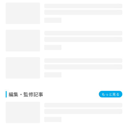
お
問
い
loading...
合
わ
せ
は
こ
loading...
ち
ら
loading...
編集・監修記事
もっと見る
loading...