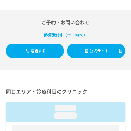
出
稿
クリ
資
稿
ニッ
の
料
クナ
の
お
の
ビサ
お
問
ご
ご予約・お問い合わせ
イト
問
い
請
への
い
合
お問
求
診療受付中
（22:30まで）
合
合せ
わ
は
フォ
わ
せ
こ
ーム
せ
は
ち
電話する
公式サイト
とな
は
こ
ら
りま
こ
ち
す。
ち
ら
クリ
無
ら
ニッ
料
クの
資
情
予
料
報
約・
同じエリア・診療科目のクリニック
の
症状
拡
のご
ご
充
相談
請
の
など
loading...
求
お
はで
は
loading...
申
きま
こ
せん
し
ので
ち
込