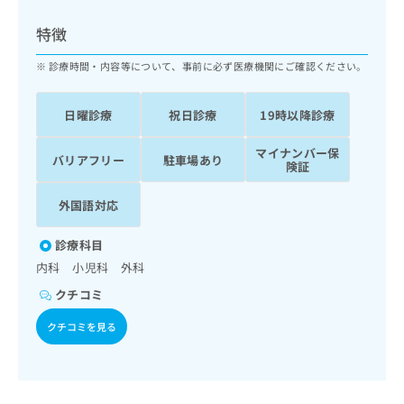
ッ
は
ク
こ
特徴
ナ
ち
ビ
診療時間・内容等について、事前に必ず医療機関にご確認ください。
ら
に
関
広
日曜診療
祝日診療
19時以降診療
す
広
告
る
告
代
マイナンバー保
お
出
バリアフリー
駐車場あり
険証
理
問
稿
店
い
の
外国語対応
合
の
お
わ
方
問
せ
診療科目
い
は
は
合
内科 小児科 外科
こ
こ
わ
ち
クチコミ
ち
せ
ら
ら
は
クチコミを見る
こ
こち
ち
広
らは
広
ら
告
マイ
告
出
ナビ