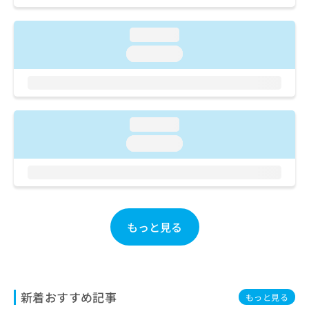
ご了
ら
み
承く
は
ださ
こ
loading...
無
い。
ち
料
loading...
ら
情
報
拡
掲
充
載
の
情
loading...
お
報
loading...
申
の
し
修
込
正
み
は
は
こ
こ
ち
もっと見る
ち
ら
ら
そ
の
他
新着おすすめ記事
もっと見る
の