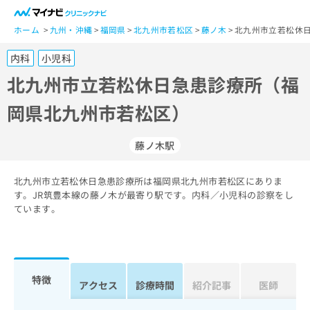
一
般
ホーム
九州・沖縄
福岡県
北九州市若松区
藤ノ木
北九州市立若松休日
ユ
内科
小児科
ー
ザ
北九州市立若松休日急患診療所（福
ー
岡県北九州市若松区）
の
方
は
藤ノ木駅
こ
ち
北九州市立若松休日急患診療所は福岡県北九州市若松区にありま
ら
す。JR筑豊本線の藤ノ木が最寄り駅です。内科／小児科の診察をし
ています。
医
マ
療
イ
関
ナ
係
ビ
者
ク
特徴
アクセス
診療時間
紹介記事
医師
の
リ
方
ニ