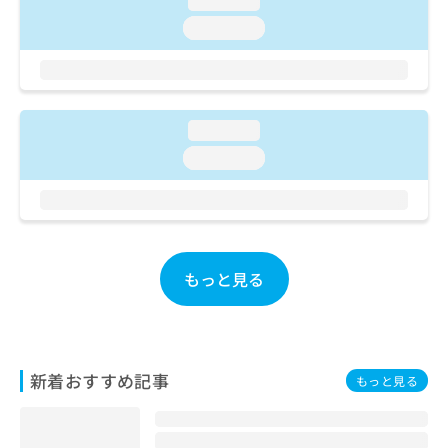
loading...
ご了
ら
み
承く
loading...
は
ださ
こ
無
い。
ち
料
ら
情
報
loading...
拡
掲
充
載
loading...
の
情
お
報
申
の
し
修
込
正
み
は
もっと見る
は
こ
こ
ち
ち
ら
ら
新着おすすめ記事
そ
もっと見る
の
他
の