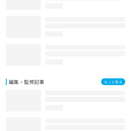
お
loading...
問
い
合
わ
せ
loading...
は
こ
ち
ら
loading...
編集・監修記事
もっと見る
loading...