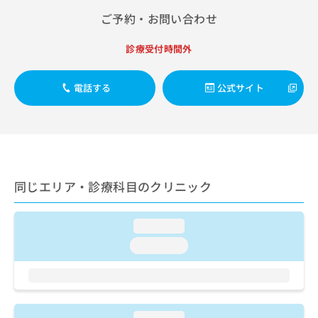
出
稿
クリ
資
ご予約・お問い合わせ
稿
ニッ
の
料
クナ
の
お
の
ビサ
お
問
診療受付時間外
ご
イト
問
い
請
への
い
合
お問
求
電話する
公式サイト
合
合せ
わ
は
フォ
わ
せ
こ
ーム
せ
は
ち
とな
は
こ
ら
りま
こ
ち
す。
ち
ら
クリ
無
ら
ニッ
料
同じエリア・診療科目のクリニック
クの
資
情
予
料
報
約・
の
症状
拡
loading...
のご
ご
充
loading...
相談
請
の
など
求
お
はで
は
申
きま
こ
せん
し
ので
ち
込