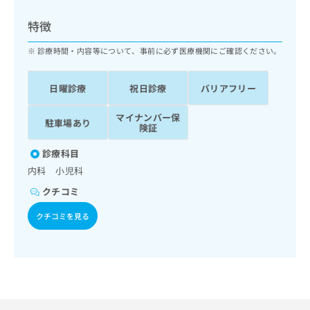
ッ
は
ク
こ
特徴
ナ
ち
ビ
診療時間・内容等について、事前に必ず医療機関にご確認ください。
ら
に
関
広
日曜診療
祝日診療
バリアフリー
す
広
告
る
告
代
マイナンバー保
お
出
駐車場あり
険証
理
問
稿
店
い
の
診療科目
合
の
お
内科 小児科
わ
方
問
せ
い
は
クチコミ
は
合
こ
こ
クチコミを見る
わ
ち
ち
せ
ら
ら
は
こ
こち
ち
広
らは
広
ら
告
マイ
告
出
ナビ